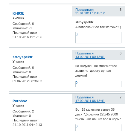
Поделиться
5
KH93b
31.01.2011 12:45:12
Ученик
stroyspektr
Сообщений:
6
А повеска? Все так же тихо? )
Уважение:
-1
Последний визит:
0
31.10.2016 19:17:56
Поделиться
6
stroyspektr
13.02.2011 00:13:01
Ученик
не жалуюсь.не много стала
Сообщений:
6
жоще,но дорогу лучше
Уважение:
0
держит!
Последний визит:
09.04.2012 08:36:03
0
Поделиться
7
Porohov
17.02.2011 06:13:41
Ученик
Вот 18 калесики вылет 38
Сообщений:
2
диск 7,5 резина 225/45 7000
Уважение:
0
тысячь км на них все в норме
Последний визит:
24.10.2011 04:42:13
0