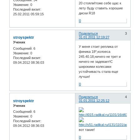
Сообщений:
34
20 стояли!тоже себе щас к
Уважение:
0
лету буду ставить хорошие
Последний визит:
диски R18
25.02.2011 05:59:15
0
Поделиться
3
stroyspektr
31.01.2011 12:19:27
Ученик
У меня стоит реплика от
Сообщений:
6
финика 18*,колоеса
Уважение:
0
245.40.18,ничего не трет и
Последний визит:
ничего не задевает!С
09.04.2012 08:36:03
широкими колесами
устойчивасть стала еще
лучше!
0
Поделиться
4
stroyspektr
31.01.2011 12:25:12
Ученик
Сообщений:
6
Уважение:
0
Последний визит:
09.04.2012 08:36:03
вот такие!
0