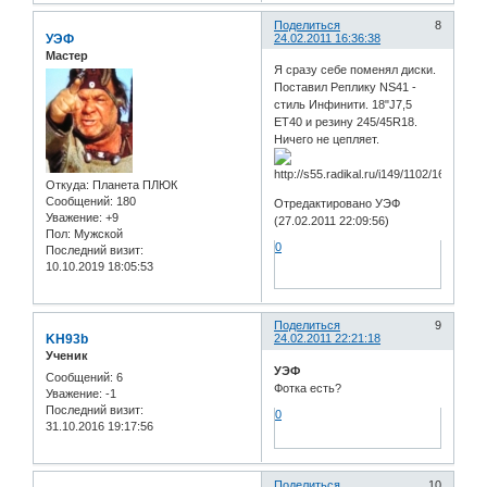
Поделиться
8
УЭФ
24.02.2011 16:36:38
Мастер
Я сразу себе поменял диски.
Поставил Реплику NS41 -
стиль Инфинити. 18"J7,5
ЕТ40 и резину 245/45R18.
Ничего не цепляет.
Откуда:
Планета ПЛЮК
Сообщений:
180
Отредактировано УЭФ
Уважение:
+9
(27.02.2011 22:09:56)
Пол:
Мужской
0
Последний визит:
10.10.2019 18:05:53
Поделиться
9
KH93b
24.02.2011 22:21:18
Ученик
УЭФ
Сообщений:
6
Фотка есть?
Уважение:
-1
Последний визит:
0
31.10.2016 19:17:56
Поделиться
10