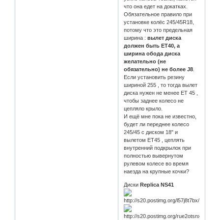
что она едет на докатках.
Обязательное правило при
установке колёс 245/45R18,
потому что это предельная
ширина :
вылет диска
должен быть ЕТ40, а
ширина обода диска
желательно (не
обязательно) не более J8
.
Если установить резину
шириной 255 , то тогда вылет
диска нужен не менее ЕТ 45 ,
чтобы заднее колесо не
цепляло крыло.
И ещё мне пока не известно,
будет ли переднее колесо
245/45 с диском 18" и
вылетом ЕТ45 , цеплять
внутренний подкрылок при
полностью вывернутом
рулевом колесе во время
наезда на крупные кочки?
Диски
Replica
NS41