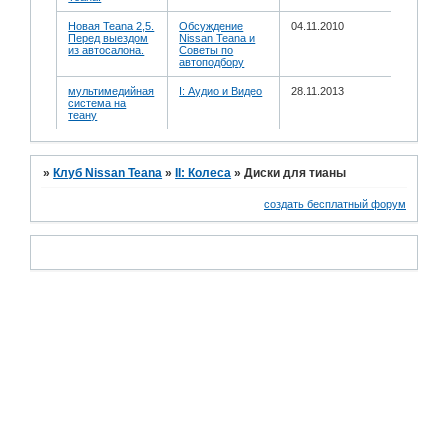
Новая Teana 2,5.
Обсуждение
04.11.2010
Перед выездом
Nissan Teana и
из автосалона.
Советы по
автоподбору
мультимедийная
I: Аудио и Bидео
28.11.2013
система на
теану
»
Клуб Nissan Teana
»
II: Колеса
»
Диски для тианы
создать бесплатный форум