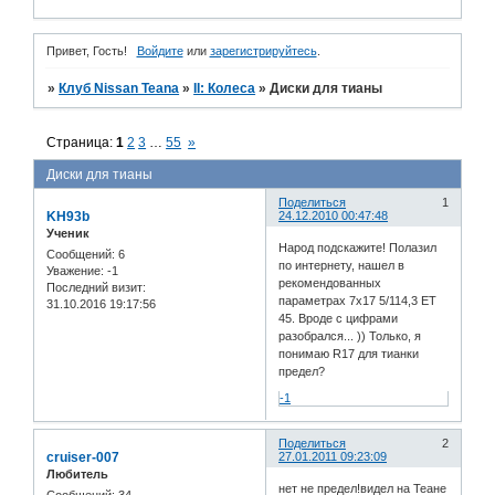
Привет, Гость!
Войдите
или
зарегистрируйтесь
.
»
Клуб Nissan Teana
»
II: Колеса
»
Диски для тианы
Страница:
1
2
3
…
55
»
Диски для тианы
Поделиться
1
KH93b
24.12.2010 00:47:48
Ученик
Народ подскажите! Полазил
Сообщений:
6
по интернету, нашел в
Уважение:
-1
рекомендованных
Последний визит:
параметрах 7х17 5/114,3 ЕТ
31.10.2016 19:17:56
45. Вроде с цифрами
разобрался... )) Только, я
понимаю R17 для тианки
предел?
-1
Поделиться
2
cruiser-007
27.01.2011 09:23:09
Любитель
нет не предел!видел на Теане