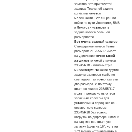
заметно, что при толстой
заднице Теаны, её задние
колёсики кажутся
маленькими. Вот я и решил
пойти по пути Инфинити, БМВ
и Лексуса - установить
задние колёса большей
размерности.
Вот очень важный фактор
:
Стандартное колесо Теаны
размером 215/55R17 имеет
на удивление
точно такой
же диаметр
какой у колеса
235/45R18 - миллиметр в
миллиметр!!! Ни какие другие
замены размеров колёс не
совпадают так точно, как эти
два размера. И по этому
штатное колесо 215/55R17
может прекрасно являться
запасным колесом для
установки на переднюю ось
совместно с колесом
235/45R18 без всяких
нагрузок на дифференциал. И
на заднюю ось штатную
запаску (хоть на 16", хоть на
17") можно устанавливать в