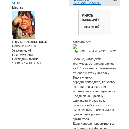
УЭФ
26.02.2011 19:31:04
Мастер
KH93b
написал(а):
Фотка есть?
Откуда:
Планета ПЛЮК
Конечно есть.
Сообщений:
180
Уважение:
+9
Пол:
Мужской
Последний визит:
Вообще, когда дело
10.10.2019 18:05:53
коснулось установки дисков
на 18" я сначала щепетильно
отнёсся к этому вопросу.
Теана у меня
переднеприводная, по этому
не счёл обязательным
устанавливать на переднюю
и заднюю ось резину
одинакового размера,
главное чтобы покрышки
были одной модели и имели
одинаковый рисунок
протектора.
Если хорошо присмотреться
на Теану в профиль, то