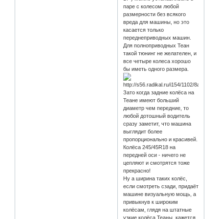
паре с колесом любой
размерности без всякого
вреда для машины, но это
касается только
переднеприводных машин.
Для полноприводных Теан
такой тюнинг не желателен, и
все четыре колеса хорошо
бы иметь одного размера.
Зато когда задние колёса на
Теане имеют больший
диаметр чем передние, то
любой дотошный водитель
сразу заметит, что машина
выглядит более
пропорционально и красивей.
Колёса 245/45R18 на
передней оси - ничего не
цепляют и смотрятся тоже
прекрасно!
Ну а ширина таких колёс,
если смотреть сзади, придаёт
машине визуальную мощь, а
привыкнув к широким
колёсам, глядя на штатные
узкие колёса Теаны, кажется