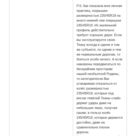
P.S. Как показала моя личная
практика, покрышки
размерностью 235/45R18 на
много нежней чем покрышки
245/45R18. Их маленький
профиль действительно
требует хороших дорог. Если
вы эксплуатируете свою
Теану всегда в одном и том
же субъекте, по одним и тем
же нормальным дорогам, то
бояться особо нечего. А если
намерены передвигаться по
бескрайним просторам
нашей необъятной Родины,
то категорически Вас
уговариваю отказаться от
колёс размерностью
235/45R18, которые под
весом тяжёлой Теаны слабо
держат удары даже на
небольших ямах, получая
грыжи, в пользу колёс
245/45R18, которые держатся
достойно, даже на
сравнительно плохих
дорогах.