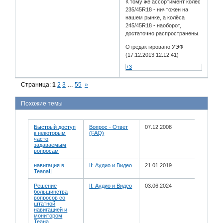
К тому же ассортимент колёс
235/45R18 - ничтожен на
нашем рынке, а колёса
245/45R18 - наоборот,
достаточно распространены.
Отредактировано УЭФ
(17.12.2013 12:12:41)
+3
Страница:
1
2
3
…
55
»
Похожие темы
Быстрый доступ
Вопрос - Ответ
07.12.2008
к некоторым
(FAQ)
часто
задаваемым
вопросам
навигация в
II: Аудио и Bидео
21.01.2019
TeanaII
Решение
II: Аудио и Bидео
03.06.2024
большинства
вопросов со
штатной
навигацией и
монитором
Теана.