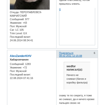
пришлось клеить.
0
Откуда:
ПЕРОПАВЛОВСК-
КАМЧАТСКИЙ
Сообщений:
977
Уважение:
+43
Пол:
Мужской
Car:
LC 105
Trim Level:
GX
Последний визит:
24.06.2014 08:34:41
Поделиться
6
AlexZanderKHV
08.02.2011 12:15:08
Хабаровчанин
Сообщений:
1283
wedfor
Уважение:
+72
написал(а):
Пол:
Мужской
Последний визит:
Ничего не
22.08.2024 07:41:16
снимал (бачок и
коробку фильтра)
скажу те по секрету, я тоже
не снимал, да и ничего кроме
пальцев своих не