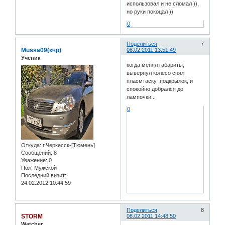
использовал и не сломал )),
но руки покоцал ))
0
Поделиться
7
Mussa09(кчр)
08.02.2011 13:51:49
Ученик
когда менял габариты,
вывернул колесо снял
пласмтаску подкрылок, и
спокойно добрался до
лампочки...
0
Откуда:
г.Черкесск-[Тюмень]
Сообщений:
8
Уважение:
0
Пол:
Мужской
Последний визит:
24.02.2012 10:44:59
Поделиться
8
STORM
08.02.2011 14:48:50
Watcher