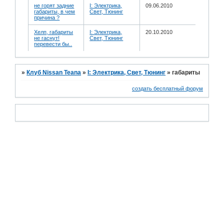
не горят задние
I: Электрика,
09.06.2010
габариты, в чем
Свет, Тюнинг
причина ?
Хелп, габариты
I: Электрика,
20.10.2010
не гаснут!
Свет, Тюнинг
перевести бы..
»
Клуб Nissan Teana
»
I: Электрика, Свет, Тюнинг
»
габариты
создать бесплатный форум