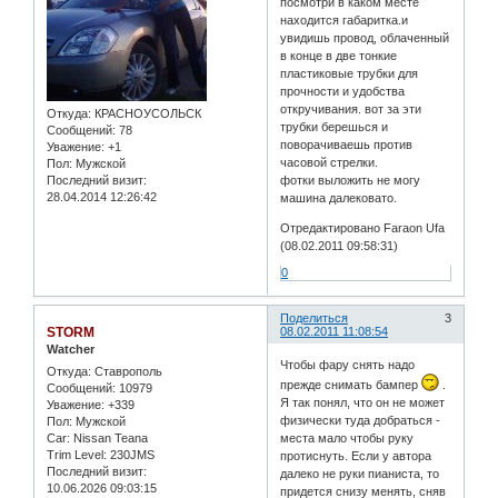
посмотри в каком месте
находится габаритка.и
увидишь провод, облаченный
в конце в две тонкие
пластиковые трубки для
прочности и удобства
откручивания. вот за эти
Откуда:
КРАСНОУСОЛЬСК
трубки берешься и
Сообщений:
78
поворачиваешь против
Уважение:
+1
часовой стрелки.
Пол:
Мужской
Последний визит:
фотки выложить не могу
28.04.2014 12:26:42
машина далековато.
Отредактировано Faraon Ufa
(08.02.2011 09:58:31)
0
Поделиться
3
STORM
08.02.2011 11:08:54
Watcher
Чтобы фару снять надо
Откуда:
Ставрополь
прежде снимать бампер
.
Сообщений:
10979
Я так понял, что он не может
Уважение:
+339
физически туда добраться -
Пол:
Мужской
Car:
Nissan Teana
места мало чтобы руку
Trim Level:
230JMS
протиснуть. Если у автора
Последний визит:
далеко не руки пианиста, то
10.06.2026 09:03:15
придется снизу менять, сняв