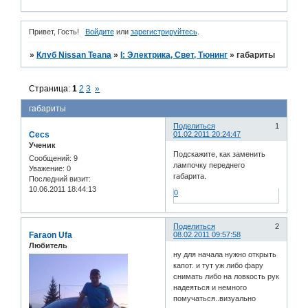
Привет, Гость!
Войдите
или
зарегистрируйтесь
.
»
Клуб Nissan Teana
»
I: Электрика, Свет, Тюнинг
»
габариты
Страница:
1
2
3
»
габариты
Поделиться
1
Cecs
01.02.2011 20:24:47
Ученик
Подскажите, как заменить
Сообщений:
9
лампочку переднего
Уважение:
0
габарита.
Последний визит:
10.06.2011 18:44:13
0
Поделиться
2
Faraon Ufa
08.02.2011 09:57:58
Любитель
ну для начала нужно открыть
капот. и тут уж либо фару
снимать либо на ловкость рук
надеяться и немного
помучаться..визуально