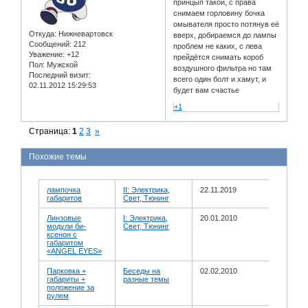
принцып такой, с права
снимаем горловину бочка
омывателя просто потянув её
Откуда:
Нижневартовск
вверх, добираемся до лампы
Сообщений:
212
проблем не каких, с лева
Уважение:
+12
прейдётся снимать короб
Пол:
Мужской
воздушного фильтра но там
Последний визит:
всего один болт и хамут, и
02.11.2012 15:29:53
будет вам счастье
+1
Страница:
1
2
3
»
Похожие темы
лампочка
II: Электрика,
22.11.2019
габаритов
Свет, Тюнинг
Линзовые
I: Электрика,
20.01.2010
модули би-
Свет, Тюнинг
ксенон с
габаритом
«ANGEL EYES»
Парковка +
Беседы на
02.02.2010
габариты +
разные темы
положение за
рулем