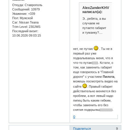
Откуда:
Ставрополь
AlexZanderKHV
Сообщений:
10979
написал(а):
Уважение:
+339
Пол:
Мужской
Э...ребята, а вы
Car:
Nissan Teana
случаем не
Trim Level:
230JMS
путаете габарит
Последний визит:
и туманку?....
10.06.2026 09:03:15
нет, не путаю
. Ты не в
первый раз уже
подкалываешь меня, что я
что-то путаю))))). Кстати, о
том, как заменить габарит
еще говорилось в "Главной
дороге" с участием
Пилота
,
можешь посмотреть видео на
сайте
. Правый габарит
действительно меняется без
проблем, а вот левый надо
пипец быть каким гибким,
чтобы заменить его без
снятия подкрылка))))))))))).
0
Поделиться
9