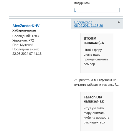
подкрылок.
0
Поделиться
4
AlexZanderKHV
08.02.2011 11:16:26
Хабаровчанин
Сообщений:
1283
STORM
Уважение:
+72
написал(а):
Пол:
Мужской
Последний визит:
Чтобы фару
22.08.2024 07:41:16
снять надо
прежде снимать
бампер
Э...ребята, а вы случаем не
путаете габарит и туманку?....
Faraon Ufa
написал(а):
и тут уж либо
фару снимать
либо на ловкость
рук надеяться