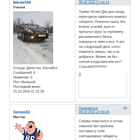
Nikola599
08.02.2011 17:42:14
Ученик
Привет Всем! Два дня назад
перегорела лампочка правого
габарита. Поменял сразу без
всяких усилий, просто
просунул руку за горловину
расширенного бачка,
повернул в лево и все. А вот
на следующий день хотел
поменять левую, так и не
добрался. Можно ли без
снятия воздухана или нет?
Спасибо!!!!!!!!!!!!!!!
Откуда:
Дагестан, Каспийск
Сообщений:
6
0
Уважение:
0
Пол:
Мужской
Последний визит:
21.10.2019 21:21:36
Поделиться
10
Genom82
08.02.2011 21:59:26
Мастер
Сперва помучился а потом
поменял без проблем,
поставил у себя
светодиодные габариты,