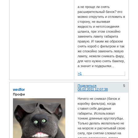
а не проще ли снять
расширительный бачок? его
можно открутить и отложить в
сторону, не выливая
жидкость и нетотсоединяя
шланга, при этом спокойно
заменить лампу габарита
правую. И таким же образом
снять короб с фильтром и так
же спокойно заменить левую
лампу, нежели снимать фару,
для чего нужно снять бампер,
а значит и подкрылки...
+1
Поделиться
5
wedfor
08.02.2011 12:07:38
Профи
Ничего не снимал (бачок и
коробку фильтра), когда
ставил себе диодные
габариты. Использовал
тонкие длинные круглогубцы.
Только делать желательно не
на морозе и расчитывай свою
силу, при снятии сломал на
одном платсмаску, потом