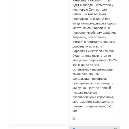
нанесена, сказали что так
идет с завода. Посмотрел у
них новую Сентру тоже
самое, но там не каких
пропусков не было. А вот,
когда смотрел днище в одном
месте была царапина, я
попросил чтобы эту царапину
заделали, они похожей
фигней с пистолета два раза
долбанули по месту
царапины и сказали что она
будет слегка отличатся от
заводской. Через минут 15-20
как выехал от них,
остановился на светофоре
такая вонь пошла
удушающая, пришлось
припарковаться и обождать
минут 10. Цвет её черный,
похожа на смолу
разбавленную с керосином,
местами под затвердела, но
липкая, толщина около 1-1,5
мм.
0