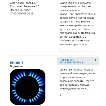
ездить пока не собираюсь)
Car:
Nissan Teana L33
Trim Level:
Premium+ 3.5
совершенно спокойно, не
Последний визит:
повышая голоса.
27.01.2026 09:20:19
Минус - при обработке днища
воленс-ноленс состав везде
разбрызган, пока тоннель
выхлопных труб прогорел -
чуть не свихнулся. Запах
был такой, как будто машина
вот вот загорится.........
особенно если чуть чуть
энергично проехаться.
0
Поделиться
5
Dimitriy-T
20.12.2014 00:30:41
Водитель
Дилер при покупке подарил
шумо-вибро изоляцию днища
и арок...проверял-все
сделано на совесть...так что
все устраивает...больше
ничего делать не хочу...
0