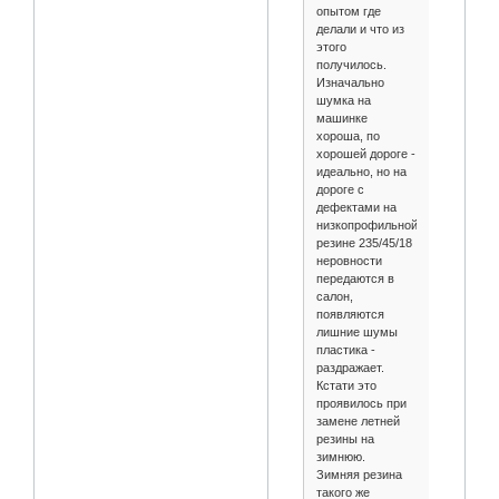
опытом где
делали и что из
этого
получилось.
Изначально
шумка на
машинке
хороша, по
хорошей дороге -
идеально, но на
дороге с
дефектами на
низкопрофильной
резине 235/45/18
неровности
передаются в
салон,
появляются
лишние шумы
пластика -
раздражает.
Кстати это
проявилось при
замене летней
резины на
зимнюю.
Зимняя резина
такого же