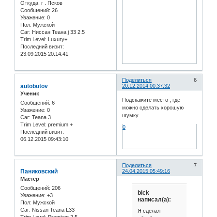
Откуда:
г . Псков
Сообщений:
26
Уважение:
0
Пол:
Мужской
Car:
Ниссан Теана j 33 2.5
Trim Level:
Luxury+
Последний визит:
23.09.2015 20:14:41
Поделиться
6
autobutov
20.12.2014 00:37:32
Ученик
Подскажите место , где
Сообщений:
6
можно сделать хорошую
Уважение:
0
шумку
Car:
Teana 3
Trim Level:
premium +
0
Последний визит:
06.12.2015 09:43:10
Поделиться
7
Паниковский
24.04.2015 05:49:16
Мастер
Сообщений:
206
blck
Уважение:
+3
написал(а):
Пол:
Мужской
Car:
Nissan Teana L33
Я сделал