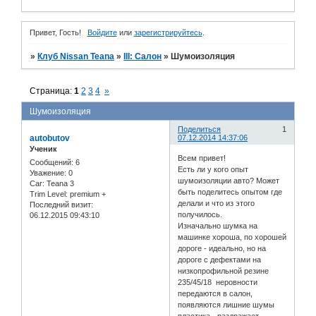
Привет, Гость!
Войдите
или
зарегистрируйтесь
.
»
Клуб Nissan Teana
»
III: Салон
»
Шумоизоляция
Страница:
1
2
3
4
»
Шумоизоляция
Поделиться
1
autobutov
07.12.2014 14:37:06
Ученик
Всем привет!
Сообщений:
6
Есть ли у кого опыт
Уважение:
0
шумоизоляции авто? Может
Car:
Teana 3
быть поделитесь опытом где
Trim Level:
premium +
делали и что из этого
Последний визит:
получилось.
06.12.2015 09:43:10
Изначально шумка на
машинке хороша, по хорошей
дороге - идеально, но на
дороге с дефектами на
низкопрофильной резине
235/45/18 неровности
передаются в салон,
появляются лишние шумы