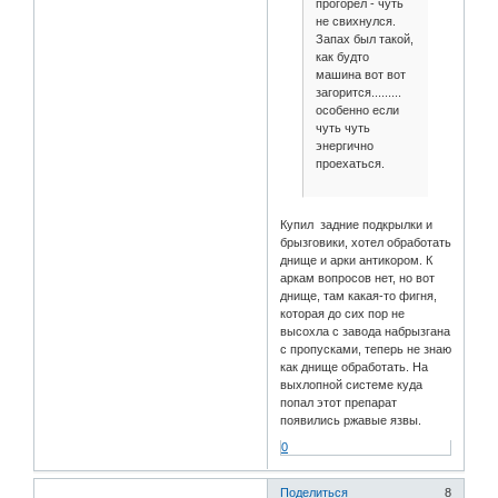
прогорел - чуть
не свихнулся.
Запах был такой,
как будто
машина вот вот
загорится.........
особенно если
чуть чуть
энергично
проехаться.
Купил задние подкрылки и
брызговики, хотел обработать
днище и арки антикором. К
аркам вопросов нет, но вот
днище, там какая-то фигня,
которая до сих пор не
высохла с завода набрызгана
с пропусками, теперь не знаю
как днище обработать. На
выхлопной системе куда
попал этот препарат
появились ржавые язвы.
0
Поделиться
8