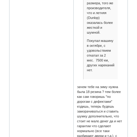
размера, того же
производителя,
что и летняя
(Dunlop)
оказалась более
жесткой и
шумной.
Покупал машину
в октябре, с
удовольствием
откатал за 2
мес. 7500 км,
других нареканий
нет.
зачем тебе на зиму нужна
была 18 резина ? тем более
как сам говоришь "по
дорогам с дефектами"
ездишь, теперь будешь
заморачиваться и ставить
шумку дополнительно, что
стоит не мало денег да и нет
гарантии что сделают
нормально (все таки
разбирают двери и т.д.), с