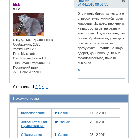
Поделиться
10
blck
24.04.2015 09:51:33
V.I.P.
Это и есть битумная смола с
отвердителем + ингибитором
коррозии. Их довольно много
- этих составов, на разный
вкус и цвет. Надо сказать, что
после обработки надо ей дать
Откуда:
МО. Красногорск
высохнуть сутки or so......
Сообщений:
2876
сразу ехать - лучше не надо -
Уважение:
+205
сдерет, да и вообще-то она
Пол:
Мужской
горючая весьма, пока не
Car:
Nissan Teana L33
Trim Level:
Premium+ 3.5
высохла.
Последний визит:
0
27.01.2026 09:20:19
Страница:
1
2
3
4
»
Похожие темы
Шумоизоляция
I: Салон
17.12.2017
Дополнительная
II: Разное
25.10.2011
шумоизоляция
Обклеивание
I: Салон
23.12.2011