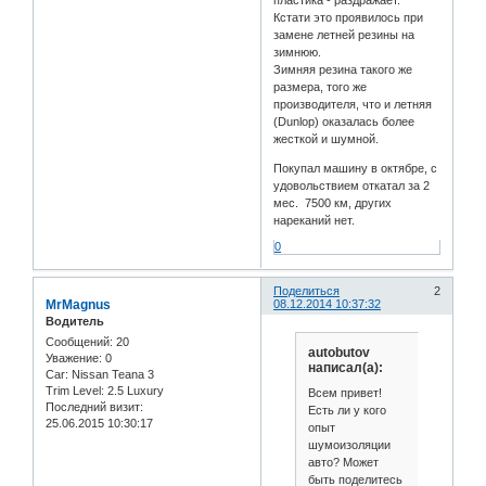
пластика - раздражает.
Кстати это проявилось при
замене летней резины на
зимнюю.
Зимняя резина такого же
размера, того же
производителя, что и летняя
(Dunlop) оказалась более
жесткой и шумной.
Покупал машину в октябре, с
удовольствием откатал за 2
мес. 7500 км, других
нареканий нет.
0
Поделиться
2
MrMagnus
08.12.2014 10:37:32
Водитель
Сообщений:
20
autobutov
Уважение:
0
написал(а):
Car:
Nissan Teana 3
Trim Level:
2.5 Luxury
Всем привет!
Последний визит:
Есть ли у кого
25.06.2015 10:30:17
опыт
шумоизоляции
авто? Может
быть поделитесь