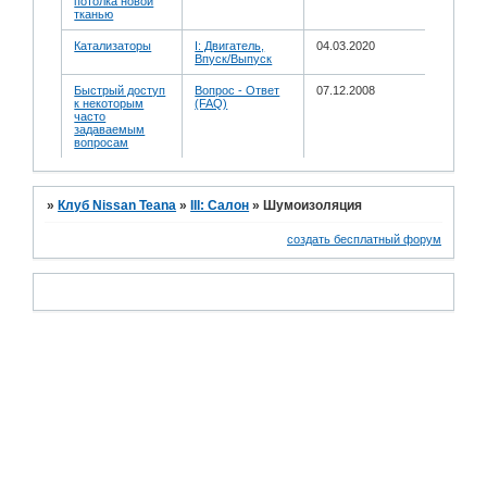
потолка новой
тканью
Катализаторы
I: Двигатель,
04.03.2020
Впуск/Выпуск
Быстрый доступ
Вопрос - Ответ
07.12.2008
к некоторым
(FAQ)
часто
задаваемым
вопросам
»
Клуб Nissan Teana
»
III: Салон
»
Шумоизоляция
создать бесплатный форум