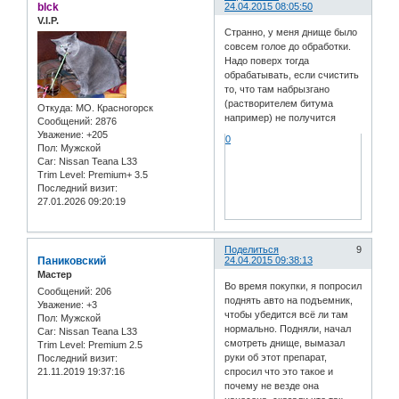
blck
24.04.2015 08:05:50
V.I.P.
Странно, у меня днище было
совсем голое до обработки.
Надо поверх тогда
обрабатывать, если счистить
то, что там набрызгано
(растворителем битума
Откуда:
МО. Красногорск
например) не получится
Сообщений:
2876
Уважение:
+205
0
Пол:
Мужской
Car:
Nissan Teana L33
Trim Level:
Premium+ 3.5
Последний визит:
27.01.2026 09:20:19
Поделиться
9
Паниковский
24.04.2015 09:38:13
Мастер
Во время покупки, я попросил
Сообщений:
206
поднять авто на подъемник,
Уважение:
+3
чтобы убедится всё ли там
Пол:
Мужской
нормально. Подняли, начал
Car:
Nissan Teana L33
смотреть днище, вымазал
Trim Level:
Premium 2.5
руки об этот препарат,
Последний визит:
21.11.2019 19:37:16
спросил что это такое и
почему не везде она