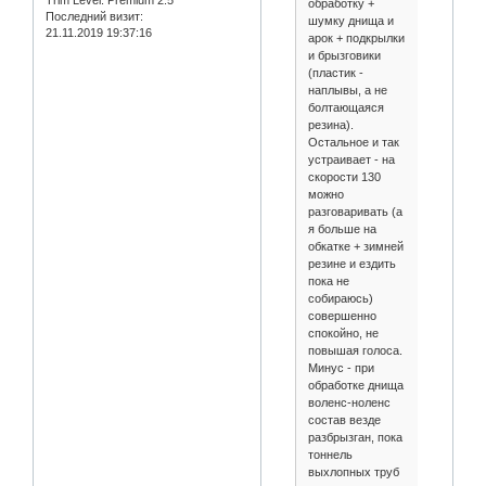
Trim Level:
Premium 2.5
обработку +
Последний визит:
шумку днища и
21.11.2019 19:37:16
арок + подкрылки
и брызговики
(пластик -
наплывы, а не
болтающаяся
резина).
Остальное и так
устраивает - на
скорости 130
можно
разговаривать (а
я больше на
обкатке + зимней
резине и ездить
пока не
собираюсь)
совершенно
спокойно, не
повышая голоса.
Минус - при
обработке днища
воленс-ноленс
состав везде
разбрызган, пока
тоннель
выхлопных труб