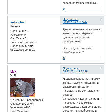
завода надежнее как никак
0
Поделиться
3
autobutov
08.12.2014 11:05:42
Ученик
Двери , возможно арки ,может
Сообщений:
6
кое-что еще собирался
Уважение:
0
сделать сразу после
Car:
Teana 3
приобретения.
Trim Level:
premium +
Последний визит:
Все-таки, есть ли у кого
06.12.2015 09:43:10
подобный опыт?
0
Поделиться
4
blck
08.12.2014 12:12:28
V.I.P.
Я сделал обработку + шумку
днища и арок + подкрылки и
брызговики (пластик -
наплывы, а не болтающаяся
резина).
Остальное и так устраивает -
Откуда:
МО. Красногорск
на скорости 130 можно
Сообщений:
2876
разговаривать (а я больше на
Уважение:
+205
обкатке + зимней резине и
Пол:
Мужской