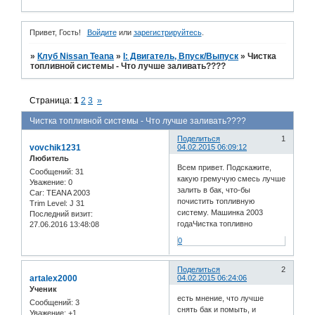
Привет, Гость!
Войдите
или
зарегистрируйтесь
.
»
Клуб Nissan Teana
»
I: Двигатель, Впуск/Выпуск
»
Чистка
топливной системы - Что лучше заливать????
Страница:
1
2
3
»
Чистка топливной системы - Что лучше заливать????
Поделиться
1
vovchik1231
04.02.2015 06:09:12
Любитель
Всем привет. Подскажите,
Сообщений:
31
какую гремучую смесь лучше
Уважение:
0
залить в бак, что-бы
Car:
TEANA 2003
почистить топливную
Trim Level:
J 31
систему. Машинка 2003
Последний визит:
годаЧистка топливно
27.06.2016 13:48:08
0
Поделиться
2
artalex2000
04.02.2015 06:24:06
Ученик
есть мнение, что лучше
Сообщений:
3
снять бак и помыть, и
Уважение:
+1