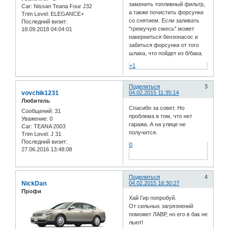
заменить топливный фильтр,
Car:
Nissan Teana Four J32
а также почистить форсунки
Trim Level:
ELEGANCE+
со снятием. Если заливать
Последний визит:
"гремучую смесь" может
18.09.2018 04:04:01
накерниться бензонасос и
забиться форсунки от того
шлака, что пойдет из б/бака.
+1
Поделиться
3
vovchik1231
04.02.2015 11:35:14
Любитель
Спасибо за совет. Но
Сообщений:
31
проблема в том, что нет
Уважение:
0
гаража. А на улице не
Car:
TEANA 2003
получится.
Trim Level:
J 31
Последний визит:
0
27.06.2016 13:48:08
Поделиться
4
NickDan
04.02.2015 16:30:27
Профи
Хай Гир попробуй.
От сильных загрязнений
поможет ЛАВР, но его в бак не
льют!