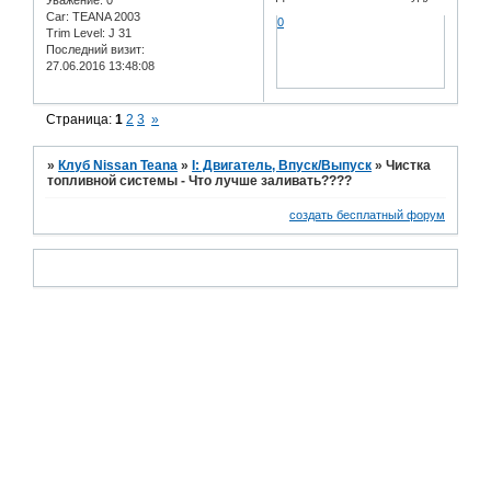
Уважение:
0
Car:
TEANA 2003
0
Trim Level:
J 31
Последний визит:
27.06.2016 13:48:08
Страница:
1
2
3
»
»
Клуб Nissan Teana
»
I: Двигатель, Впуск/Выпуск
»
Чистка
топливной системы - Что лучше заливать????
создать бесплатный форум