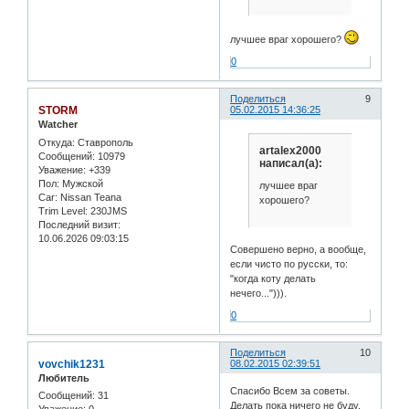
лучшее враг хорошего?
0
Поделиться
9
STORM
05.02.2015 14:36:25
Watcher
Откуда:
Ставрополь
artalex2000
Сообщений:
10979
написал(а):
Уважение:
+339
Пол:
Мужской
лучшее враг
Car:
Nissan Teana
хорошего?
Trim Level:
230JMS
Последний визит:
10.06.2026 09:03:15
Совершено верно, а вообще,
если чисто по русски, то:
"когда коту делать
нечего..."))).
0
Поделиться
10
vovchik1231
08.02.2015 02:39:51
Любитель
Спасибо Всем за советы.
Сообщений:
31
Делать пока ничего не буду.