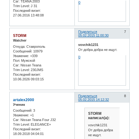
Car:
TEANA 2003
0
Trim Level:
J 31
Последний визит:
27.06.2016 13:48:08
Поделиться
7
STORM
05.02.2015 11:00:30
Watcher
vovchik1231
Откуда:
Ставрополь
От добра добра не ищут.
Сообщений:
10979
Уважение:
+339
0
Пол:
Мужской
Car:
Nissan Teana
Trim Level:
230JMS
Последний визит:
10.06.2026 09:03:15
Поделиться
8
artalex2000
05.02.2015 14:12:32
Ученик
Сообщений:
3
STORM
Уважение:
+1
написал(а):
Car:
Nissan Teana Four J32
Trim Level:
ELEGANCE+
vovchik1231
Последний визит:
От добра добра
18.09.2018 04:04:01
не ищут.