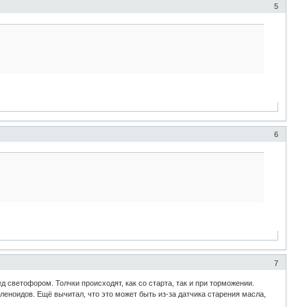
5
6
7
д светофором. Толчки происходят, как со старта, так и при торможении.
еноидов. Ещё вычитал, что это может быть из-за датчика старения масла,