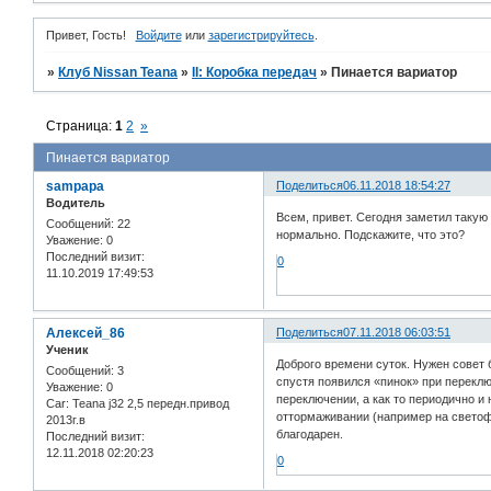
Привет, Гость!
Войдите
или
зарегистрируйтесь
.
»
Клуб Nissan Teana
»
II: Коробка передач
»
Пинается вариатор
Страница:
1
2
»
Пинается вариатор
sampapa
Поделиться
06.11.2018 18:54:27
Водитель
Всем, привет. Сегодня заметил такую
Сообщений:
22
нормально. Подскажите, что это?
Уважение:
0
Последний визит:
0
11.10.2019 17:49:53
Алексей_86
Поделиться
07.11.2018 06:03:51
Ученик
Доброго времени суток. Нужен совет б
Сообщений:
3
спустя появился «пинок» при переклю
Уважение:
0
переключении, а как то периодично и
Car:
Teana j32 2,5 передн.привод
оттормаживании (например на светофо
2013г.в
благодарен.
Последний визит:
12.11.2018 02:20:23
0