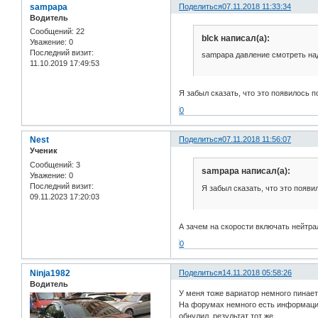
sampapa
Поделиться
07.11.2018 11:33:34
Водитель
Сообщений:
22
blck написал(а):
Уважение:
0
Последний визит:
sampapa давление смотреть над
11.10.2019 17:49:53
Я забыл сказать, что это появилось п
0
Nest
Поделиться
07.11.2018 11:56:07
Ученик
Сообщений:
3
sampapa написал(а):
Уважение:
0
Последний визит:
Я забыл сказать, что это появи
09.11.2023 17:20:03
А зачем на скорости включать нейтра
0
Ninja1982
Поделиться
14.11.2018 05:58:26
Водитель
У меня тоже вариатор немного пинаетс
На форумах немного есть информации 
обнулил, результат тот же.