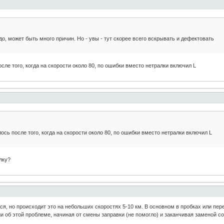
о, может быть много причин. Но - увы - тут скорее всего вскрывать и дефектовать
осле того, когда на скорости около 80, по ошибки вместо нетралки включил L
лось после того, когда на скорости около 80, по ошибки вместо нетралки включил L
лку?
я, но происходит это на небольших скоростях 5-10 км. В основном в пробках или пере
об этой проблеме, начиная от смены заправки (не помогло) и заканчивая заменой сол