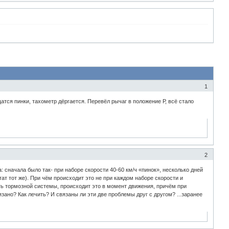
1
тся пинки, тахометр дёргается. Перевёл рычаг в положение Р, всё стало
2
: сначала было так- при наборе скорости 40-60 км/ч «пинок», несколько дней
ат тот же). При чём происходит это не при каждом наборе скорости и
сть тормозной системы, происходит это в момент движения, причём при
зано? Как лечить? И связаны ли эти две проблемы друг с другом? ...заранее