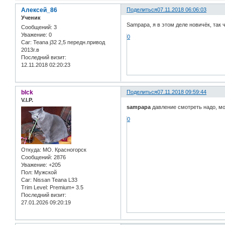
Алексей_86
Поделиться
07.11.2018 06:06:03
Ученик
Sampapa, я в этом деле новичёк, так 
Сообщений:
3
Уважение:
0
0
Car:
Teana j32 2,5 передн.привод
2013г.в
Последний визит:
12.11.2018 02:20:23
blck
Поделиться
07.11.2018 09:59:44
V.I.P.
sampapa
давление смотреть надо, мож
0
Откуда:
МО. Красногорск
Сообщений:
2876
Уважение:
+205
Пол:
Мужской
Car:
Nissan Teana L33
Trim Level:
Premium+ 3.5
Последний визит:
27.01.2026 09:20:19