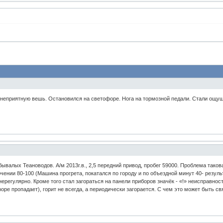
 неприятную вешь. Остановился на светофоре. Нога на тормозной педали. Стали ощуща
ывалых Теановодов. А/м 2013г.в., 2,5 передний привод, пробег 59000. Проблема такова
чении 80-100 (Машина прогрета, покатался по городу и по объездной минут 40- результ
 нерегулярно. Кроме того стал загораться на панели приборов значёк - «!» неисправно
ре пропадает), горит не всегда, а периодически загорается. С чем это может быть свя