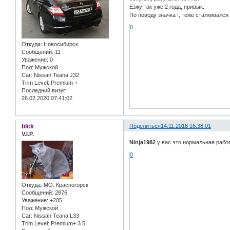
Езжу так уже 2 года, привык.
По поводу значка !, тоже сталкивалс
0
Откуда:
Новосибирск
Сообщений:
11
Уважение:
0
Пол:
Мужской
Car:
Nissan Teana J32
Trim Level:
Premium +
Последний визит:
26.02.2020 07:41:02
blck
Поделиться
14.11.2018 16:38:01
V.I.P.
Ninja1982
у вас это нормальная рабо
0
Откуда:
МО. Красногорск
Сообщений:
2876
Уважение:
+205
Пол:
Мужской
Car:
Nissan Teana L33
Trim Level:
Premium+ 3.5