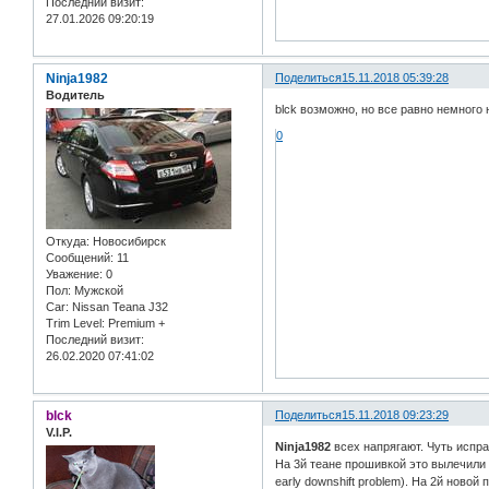
Последний визит:
27.01.2026 09:20:19
Ninja1982
Поделиться
15.11.2018 05:39:28
Водитель
blck возможно, но все равно немного 
0
Откуда:
Новосибирск
Сообщений:
11
Уважение:
0
Пол:
Мужской
Car:
Nissan Teana J32
Trim Level:
Premium +
Последний визит:
26.02.2020 07:41:02
blck
Поделиться
15.11.2018 09:23:29
V.I.P.
Ninja1982
всех напрягают. Чуть испр
На 3й теане прошивкой это вылечили 
early downshift problem). На 2й новой