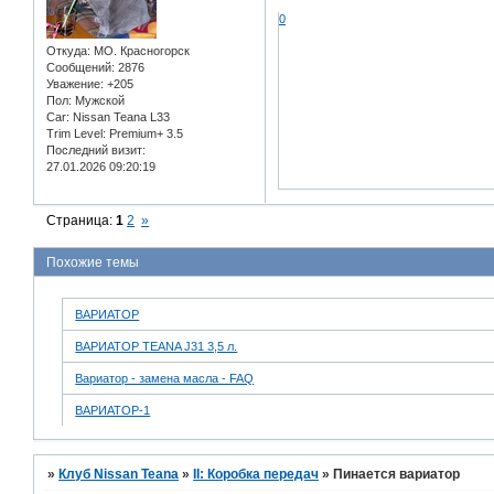
0
Откуда:
МО. Красногорск
Сообщений:
2876
Уважение:
+205
Пол:
Мужской
Car:
Nissan Teana L33
Trim Level:
Premium+ 3.5
Последний визит:
27.01.2026 09:20:19
Страница:
1
2
»
Похожие темы
ВАРИАТОР
ВАРИАТОР TEANA J31 3,5 л.
Вариатор - замена масла - FAQ
ВАРИАТОР-1
»
Клуб Nissan Teana
»
II: Коробка передач
»
Пинается вариатор