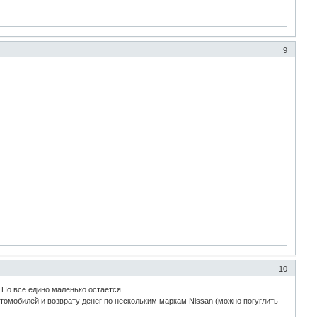
9
10
 Но все едино маленько остается
томобилей и возврату денег по нескольким маркам Nissan (можно погуглить -