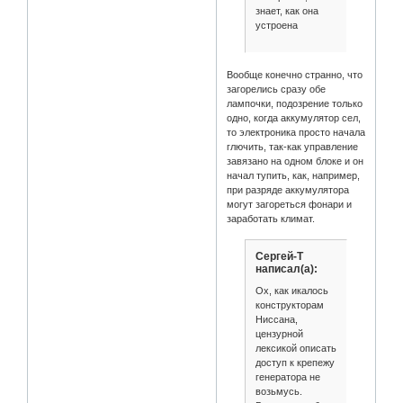
знает, как она
устроена
Вообще конечно странно, что
загорелись сразу обе
лампочки, подозрение только
одно, когда аккумулятор сел,
то электроника просто начала
глючить, так-как управление
завязано на одном блоке и он
начал тупить, как, например,
при разряде аккумулятора
могут загореться фонари и
заработать климат.
Сергей-Т
написал(а):
Ох, как икалось
конструкторам
Ниссана,
цензурной
лексикой описать
доступ к крепежу
генератора не
возьмусь.