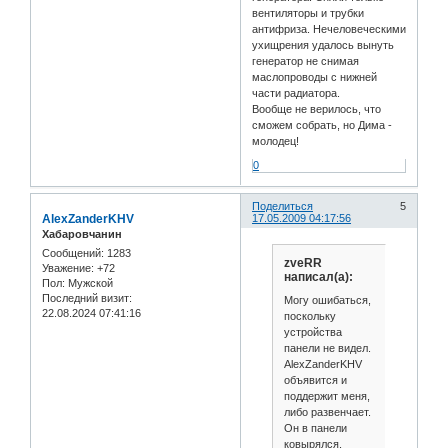
вентиляторы и трубки
антифриза. Нечеловеческими
ухищрения удалось вынуть
генератор не снимая
маслопроводы с нижней
части радиатора.
Вообще не верилось, что
сможем собрать, но Дима -
молодец!
0
Поделиться
5
AlexZanderKHV
17.05.2009 04:17:56
Хабаровчанин
Сообщений:
1283
zveRR
Уважение:
+72
написал(а):
Пол:
Мужской
Последний визит:
Могу ошибаться,
22.08.2024 07:41:16
поскольку
устройства
панели не видел.
AlexZanderKHV
объявится и
поддержит меня,
либо развенчает.
Он в панели
ковырялся,