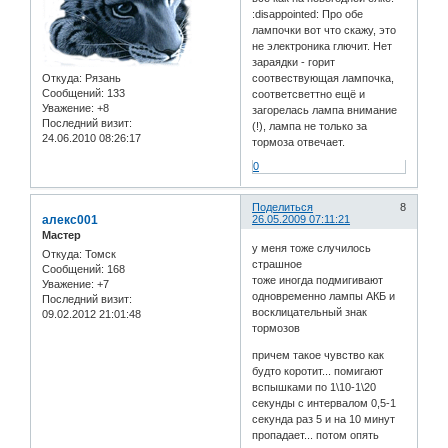
:disappointed: Про обе
лампочки вот что скажу, это
не электроника глючит. Нет
зараядки - горит
Откуда:
Рязань
соотвествующая лампочка,
Сообщений:
133
соответсветтно ещё и
Уважение:
+8
загорелась лампа внимание
Последний визит:
(!), лампа не только за
24.06.2010 08:26:17
тормоза отвечает.
0
Поделиться
8
алекс001
26.05.2009 07:11:21
Мастер
у меня тоже случилось
Откуда:
Томск
страшное
Сообщений:
168
тоже иногда подмигивают
Уважение:
+7
одновременно лампы АКБ и
Последний визит:
восклицательный знак
09.02.2012 21:01:48
тормозов
причем такое чувство как
будто коротит... помигают
вспышками по 1\10-1\20
секунды с интервалом 0,5-1
секунда раз 5 и на 10 минут
пропадает... потом опять