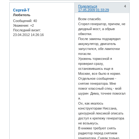
Поделиться
4
Сергей-Т
17.05.2009 01:33:29
Любитель
Всем спасибо.
Сообщений:
40
Сгорел генератор, причем, не
Уважение:
+2
диодный мост, а обрыв
Последний визит:
обмотки.
23.04.2012 14:26:16
После замены подзарядил
аккумулятор, двигатель
запустился, обе лампочки
погасли.
Уровень тормозной я
проверил сразу,
остановившись еще в
Москве, все было в норме.
Отдельное сообщение -
снятие генератора. Мне
помог классный спец - мой
шурин Дима, точнее помогал
я.
Ох, как икалось
конструкторам Ниссана,
цензурной лексикой описать
доступ к крепежу генератора
не возьмусь.
В книжке требуют снять
радиотор перед снятием
генератора. Сняли только