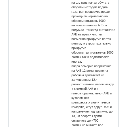
на сл. день начал обучать
обороты методом педали
газа, вся процедура вроде
проходила нормально но
обороты остались 1000.
на ночь отключил АКБ, я
подумал что когда я отключал
АКБ на время чистки
возможно прикрутил не так
клемму и утром тщательно
прикрутил
обороты так и остались 1000,
лампы так и подмигивают
иногда.
вчера померил напряжение
на АКБ 12 вольт ровно на
рабочем двигателе! на
заглушенном 12,4
разности потенциалов между
+ клеммой АКБ и +
генератора нет. меж - АКБ и
кузовом нет.
ковыряюсь я значит вчера
измеряю, и тут вдруг РАЗ! и
напряжение подпрыгнуло до
13,5 и обороты двиги
снизились до ~700
лампы не мигают, всё