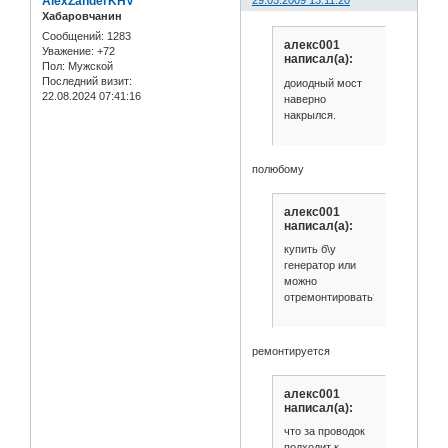
AlexZanderKHV
29.05.2009 13:11:20
Хабаровчанин
Сообщений:
1283
алекс001
Уважение:
+72
написал(а):
Пол:
Мужской
Последний визит:
доиодный мост
22.08.2024 07:41:16
наверно
накрылся.
полюбому
алекс001
написал(а):
купить б\у
генератор или
можно
отремонтировать?
ремонтируется
алекс001
написал(а):
что за проводок
подходит к