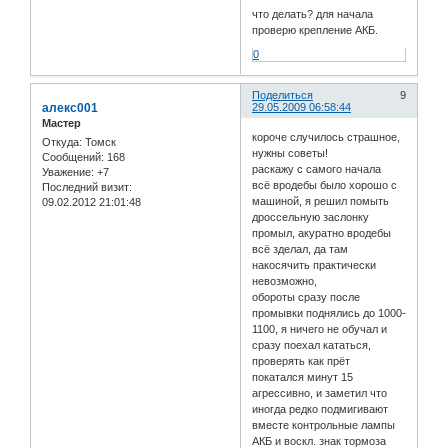
что делать? для начала
проверю крепление АКБ.
0
Поделиться
9
алекс001
29.05.2009 06:58:44
Мастер
короче случилось страшное,
Откуда:
Томск
нужны советы!
Сообщений:
168
раскажу с самого начала
Уважение:
+7
всё вродебы было хорошо с
Последний визит:
машиной, я решил помыть
09.02.2012 21:01:48
дроссельную заслонку
промыл, акуратно вродебы
всё зделал, да там
накосячить практически
невозможно,
обороты сразу после
промывки поднялись до 1000-
1100, я ничего не обучал и
сразу поехал кататься,
проверять как прёт
покатался минут 15
агрессивно, и заметил что
иногда редко подмигивают
вместе контрольные лампы
АКБ и воскл. знак тормоза