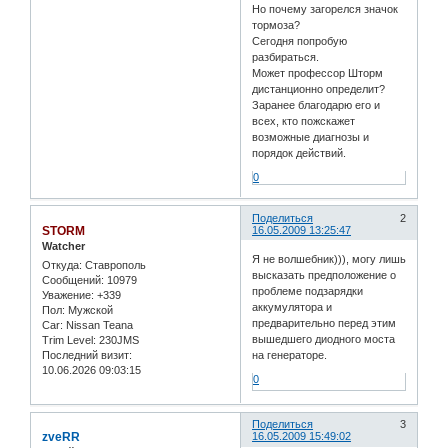
Но почему загорелся значок
тормоза?
Сегодня попробую
разбираться.
Может профессор Шторм
дистанционно определит?
Заранее благодарю его и
всех, кто пожскажет
возможные диагнозы и
порядок действий.
0
Поделиться
2
STORM
16.05.2009 13:25:47
Watcher
Я не волшебник))), могу лишь
Откуда:
Ставрополь
высказать предположение о
Сообщений:
10979
проблеме подзарядки
Уважение:
+339
аккумулятора и
Пол:
Мужской
предварительно перед этим
Car:
Nissan Teana
вышедшего диодного моста
Trim Level:
230JMS
Последний визит:
на генераторе.
10.06.2026 09:03:15
0
Поделиться
3
zveRR
16.05.2009 15:49:02