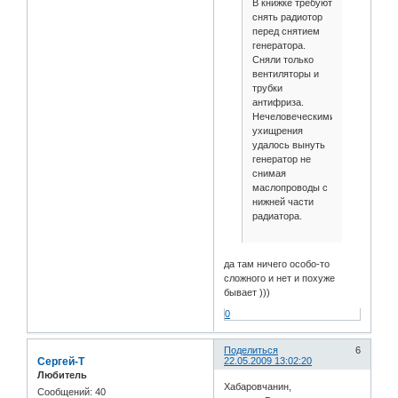
В книжке требуют
снять радиотор
перед снятием
генератора.
Сняли только
вентиляторы и
трубки
антифриза.
Нечеловеческими
ухищрения
удалось вынуть
генератор не
снимая
маслопроводы с
нижней части
радиатора.
да там ничего особо-то
сложного и нет и похуже
бывает )))
0
Поделиться
6
Сергей-Т
22.05.2009 13:02:20
Любитель
Хабаровчанин,
Сообщений:
40