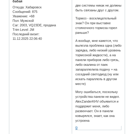
бабай
две системы никак не должны
Откуда:
Хабаровск
быть связаны друг с другом.
Сообщений:
875
Уважение:
+68
Тормоз - восклицательный
Пол:
Мужской
знак? Он при выставке
Car:
2003, VQ23DE, продана
стояночного тормоза горел
Trim Level:
JM
раньше?
Последний визит:
11.12.2025 22:06:40
А вообще, мне кажется, что
вылезла проблема одна (либо
зарядка, либо низкий уровень
тормозной жидкости), а на
панели приборов либо грязь,
либо окалина от паек
запараллелила подачу + на
соседний светодиод (ну или
искать параллель в другом
месте)
Могу ошибаться, поскольку
устройства панели не видел.
AlexZanderKHV объявится и
поддержит меня, либо
развенчает. Он в панели
ковырялся, знает, как она
устроена
0