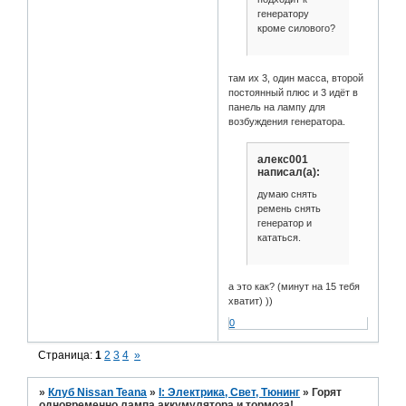
генератору
кроме силового?
там их 3, один масса, второй
постоянный плюс и 3 идёт в
панель на лампу для
возбуждения генератора.
алекс001
написал(а):
думаю снять
ремень снять
генератор и
кататься.
а это как? (минут на 15 тебя
хватит) ))
0
Страница:
1
2
3
4
»
»
Клуб Nissan Teana
»
I: Электрика, Свет, Тюнинг
»
Горят
одновременно лампа аккумулятора и тормоза!