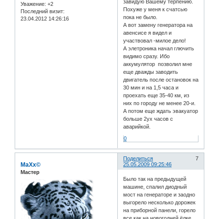
завидую Вашему терпению.
Уважение:
+2
Похуже у меня к счатсью
Последний визит:
пока не было.
23.04.2012 14:26:16
А вот замену генератора на
авенсисе я видел и
участвовал -милое дело!
А элетроника начал глючить
видимо сразу. Ибо
аккумулятор позволил мне
еще дважды заводить
двигатель после остановок на
30 мин и на 1,5 часа и
проехать еще 35-40 км, из
них по городу не менее 20-и.
А потом еще ждать эвакуатор
больше 2ух часов с
аварийкой.
0
Поделиться
7
MaXx©
25.05.2009 09:25:46
Мастер
Было так на предыдущей
машине, спалил диодный
мост на генераторе и заодно
выгорело несколько дорожек
на приборной панели, горело
все как на новогодней ёлке.