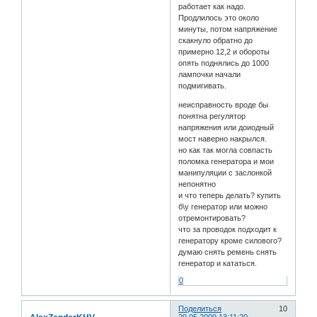
работает как надо.
Продлилось это около
минуты, потом напряжение
скакнуло обратно до
примерно 12,2 и обороты
опять поднялись до 1000
лампочки начали
подмигивать.
неисправность вроде бы
понятна регулятор
напряжения или доиодный
мост наверно накрылся.
но как так могла совпасть
поломка генератора и мои
манипуляции с заслонкой
непонятно
и что теперь делать? купить
б\у генератор или можно
отремонтировать?
что за проводок подходит к
генератору кроме силового?
думаю снять ремень снять
генератор и кататься.
0
Поделиться
10