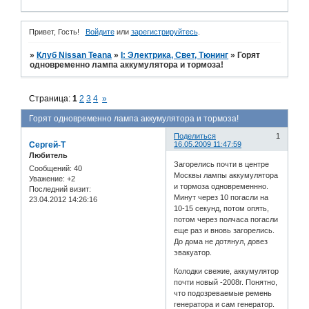
Привет, Гость!
Войдите
или
зарегистрируйтесь
.
»
Клуб Nissan Teana
»
I: Электрика, Свет, Тюнинг
»
Горят
одновременно лампа аккумулятора и тормоза!
Страница:
1
2
3
4
»
Горят одновременно лампа аккумулятора и тормоза!
Поделиться
1
Сергей-Т
16.05.2009 11:47:59
Любитель
Загорелись почти в центре
Сообщений:
40
Москвы лампы аккумулятора
Уважение:
+2
и тормоза одновременнно.
Последний визит:
Минут через 10 погасли на
23.04.2012 14:26:16
10-15 секунд, потом опять,
потом через полчаса погасли
еще раз и вновь загорелись.
До дома не дотянул, довез
эвакуатор.
Колодки свежие, аккумулятор
почти новый -2008г. Понятно,
что подозреваемые ремень
генератора и сам генератор.