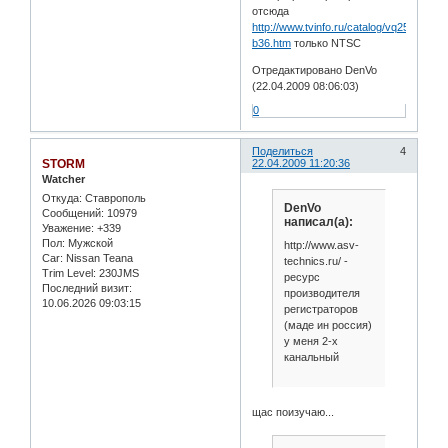
отсюда
http://www.tvinfo.ru/catalog/vq253c-
b36.htm
только NTSC
Отредактировано DenVo
(22.04.2009 08:06:03)
0
Поделиться
4
STORM
22.04.2009 11:20:36
Watcher
Откуда:
Ставрополь
DenVo
Сообщений:
10979
написал(а):
Уважение:
+339
Пол:
Мужской
http://www.asv-
Car:
Nissan Teana
technics.ru/ -
Trim Level:
230JMS
ресурс
Последний визит:
производителя
10.06.2026 09:03:15
регистраторов
(маде ин россия)
у меня 2-х
канальный
щас поизучаю...