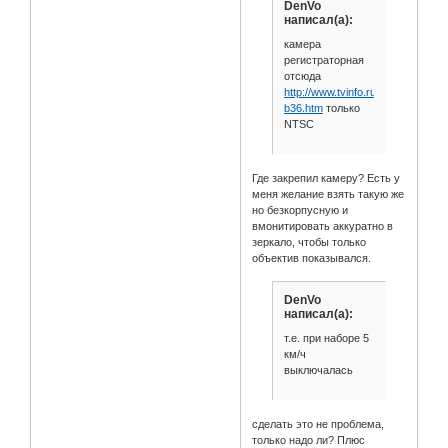
DenVo
написал(а):
камера
регистраторная
отсюда
http://www.tvinfo.ru/catalog/vq253
b36.htm
только
NTSC
Где закрепил камеру? Есть у
меня желание взять такую же
но безкорпусную и
вмонитировать аккуратно в
зеркало, чтобы только
объектив показывался.
DenVo
написал(а):
т.е. при наборе 5
км/ч
выключалась
сделать это не проблема,
только надо ли? Плюс