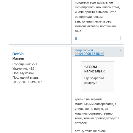
придется еще думать как
активировать aux автоматом,
иначе просто смысла нет в
ее периодическом
выключении, если в этот
момент активен постоянно
AUX.
0
Поделиться
5
DenVo
24.04.2009 17:56:40
Мастер
Сообщений:
221
STORM
Уважение:
+12
написал(а):
Пол:
Мужской
Последний визит:
Где закрепил
28.12.2010 23:49:07
камеру?
крепил на зеркале,
маленькими саморезами, с
улицы ее не видно, из
машины соответственно
тоже, только провод уходит в
потолок.
вот ну тоже не очень