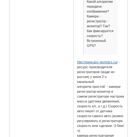
Какой алгоритим
передачи
изображения?
Камера -
регистратор -
монитор? Так?
Как фиксируется
скорость?
Встроенный
GPS?
http://www.asv-technics.ru/
-
ресурс производителя
регистраторов (маде ин
россия) у меня 2-х
канальный
алгоритм простой - камера-
регистратор-монитор в
самом регистраторе настроек
масса (датчики движенния,
скорость к/с, и т.д.) Скорость
авто пишет от датчика
скорости самого авто (можно
регулировать в регистраторе
скорость мне сделали -3-5км/
ч)
камера регистраторная