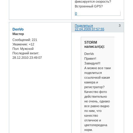
фиксируется скорость?
Встроенный GPS?
0
Поделиться
3
DenVo
22.04.2009 07:57:55
Мастер
Сообщений:
221
STORM
Уважение:
+12
написал(а):
Пол:
Мужской
Последний визит:
DenVo
28.12.2010 23:49:07
Привет!
Завидую!!!
А можно все таки
поделиться
ссылочкой какая
камера и
регистратор?
Качество фото
действительно
не очень, однако
все равно видно
по ним, что
качество
отличное и
цветопередача
норм.