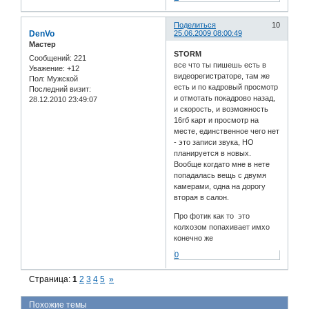
Поделиться
10
DenVo
25.06.2009 08:00:49
Мастер
STORM
Сообщений:
221
все что ты пишешь есть в
Уважение:
+12
видеорегистраторе, там же
Пол:
Мужской
есть и по кадровый просмотр
Последний визит:
и отмотать покадрово назад,
28.12.2010 23:49:07
и скорость, и возможность
16гб карт и просмотр на
месте, единственное чего нет
- это записи звука, НО
планируется в новых.
Вообще когдато мне в нете
попадалась вещь с двумя
камерами, одна на дорогу
вторая в салон.
Про фотик как то это
колхозом попахивает имхо
конечно же
0
Страница:
1
2
3
4
5
»
Похожие темы