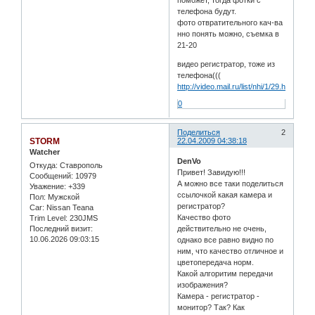
поможет, тогда фотки с
телефона будут.
фото отвратительного кач-ва
нно понять можно, съемка в
21-20
видео регистратор, тоже из
телефона(((
http://video.mail.ru/list/nhi/1/29.html
0
Поделиться
2
STORM
22.04.2009 04:38:18
Watcher
DenVo
Откуда:
Ставрополь
Привет! Завидую!!!
Сообщений:
10979
А можно все таки поделиться
Уважение:
+339
ссылочкой какая камера и
Пол:
Мужской
регистратор?
Car:
Nissan Teana
Качество фото
Trim Level:
230JMS
Последний визит:
действительно не очень,
10.06.2026 09:03:15
однако все равно видно по
ним, что качество отличное и
цветопередача норм.
Какой алгоритим передачи
изображения?
Камера - регистратор -
монитор? Так? Как