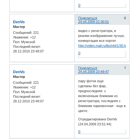
0
Поделиться
6
DenVo
24.04.2009 22:30:01
Мастер
видео с регистратора, в
Сообщений:
221
реалии изобрражение лучше,
Уважение:
+12
конвертация все портит
Пол:
Мужской
http://video.mail.ru/list/nhi/1/30.html
Последний визит:
28.12.2010 23:49:07
0
Поделиться
7
DenVo
24.04.2009 23:49:47
Мастер
пару фоток еще
Сообщений:
221
сделаны без фар,
Уважение:
+12
предпоследняя с
Пол:
Мужской
включенным ближним из
Последний визит:
регистратора, последняя с
28.12.2010 23:49:07
ближним парковочная - еще в
цвете.
Отредактировано DenVo
(24.04.2009 23:51:44)
0