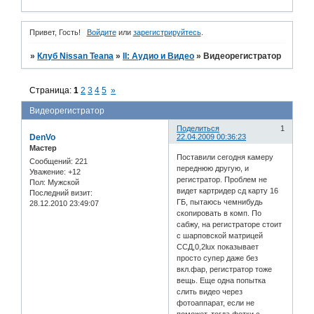
Привет, Гость!
Войдите
или
зарегистрируйтесь
.
»
Клуб Nissan Teana
»
II: Аудио и Bидео
»
Видеорегистратор
Страница:
1
2
3
4
5
»
Видеорегистратор
Поделиться
1
DenVo
22.04.2009 00:36:23
Мастер
Поставили сегодня камеру
Сообщений:
221
переднюю другую, и
Уважение:
+12
регистратор. Проблем не
Пол:
Мужской
видет картридер сд карту 16
Последний визит:
ГБ, пытаюсь чемнибудь
28.12.2010 23:49:07
скопировать в комп. По
сабжу, на регистраторе стоит
с шарповской матрицей
ССД,0,2lux показывает
просто супер даже без
вкл.фар, регистратор тоже
вещь. Еще одна попытка
слить видео через
фотоаппарат, если не