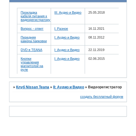
Прокладка
III: Аудио и Bидео
25.05.2018
кабеля питания к
видеорегистратору
Вопрос - ответ
I: Разное
16.11.2021
Передняя
I: Аудио и Bидео
08.11.2012
камера парковки
DVD в TEANA
I: Аудио и Bидео
22.11.2019
Кнопки
I: Аудио и Bидео
02.06.2015
управления
магнитолой на
руле
»
Клуб Nissan Teana
»
II: Аудио и Bидео
»
Видеорегистратор
создать бесплатный форум