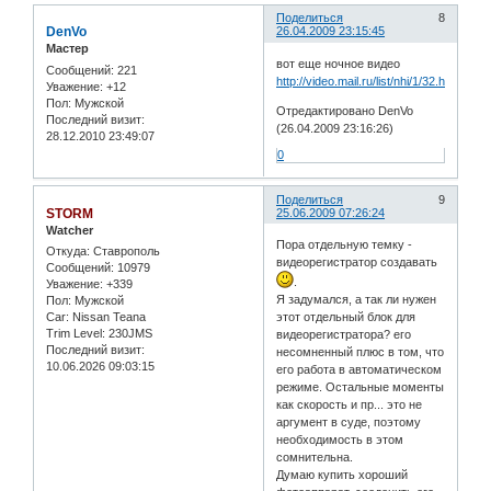
Поделиться
8
DenVo
26.04.2009 23:15:45
Мастер
вот еще ночное видео
Сообщений:
221
http://video.mail.ru/list/nhi/1/32.html
Уважение:
+12
Пол:
Мужской
Отредактировано DenVo
Последний визит:
(26.04.2009 23:16:26)
28.12.2010 23:49:07
0
Поделиться
9
STORM
25.06.2009 07:26:24
Watcher
Пора отдельную темку -
Откуда:
Ставрополь
видеорегистратор создавать
Сообщений:
10979
.
Уважение:
+339
Я задумался, а так ли нужен
Пол:
Мужской
Car:
Nissan Teana
этот отдельный блок для
Trim Level:
230JMS
видеорегистратора? его
Последний визит:
несомненный плюс в том, что
10.06.2026 09:03:15
его работа в автоматическом
режиме. Остальные моменты
как скорость и пр... это не
аргумент в суде, поэтому
необходимость в этом
сомнительна.
Думаю купить хороший