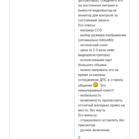
фотоаппарат, соеденить его
на постоянное питание и
вывести видеовыход на
монитор для контроля за
состоянием записи.
Его плюсы:
- матрица CCD
- выбор размера изображения
(оптимально 640х480)
- оптический zoom
- цена (в 2-3 раза ниже
видеорегистратора)
- использование карт
большого объема
- можно направить его на
время остановки
сотрудником ДПС в сторону
общения
. Это
немаловажный плюс!!!
- мобильность
- возможность просмотреть
отснятый материал прямо на
месте, без ноута.
Его минусы:
- страшновато оставлять без
присмотра
- ручное включение
0