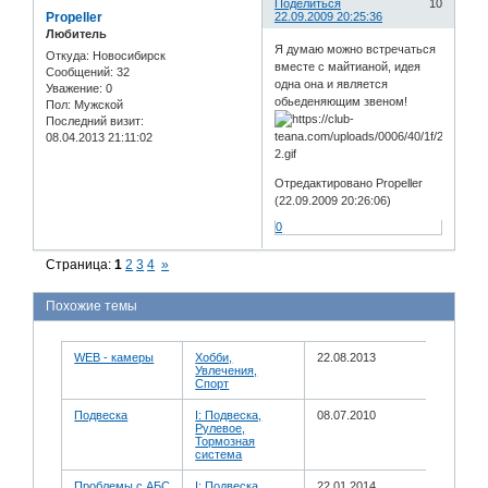
Поделиться
10
Propeller
22.09.2009 20:25:36
Любитель
Я думаю можно встречаться
Откуда:
Новосибирск
вместе с майтианой, идея
Сообщений:
32
одна она и является
Уважение:
0
обьеденяющим звеном!
Пол:
Мужской
Последний визит:
08.04.2013 21:11:02
Отредактировано Propeller
(22.09.2009 20:26:06)
0
Страница:
1
2
3
4
»
Похожие темы
WEB - камеры
Хобби,
22.08.2013
Увлечения,
Спорт
Подвеска
I: Подвеска,
08.07.2010
Рулевое,
Тормозная
система
Проблемы с АБС
I: Подвеска,
22.01.2014