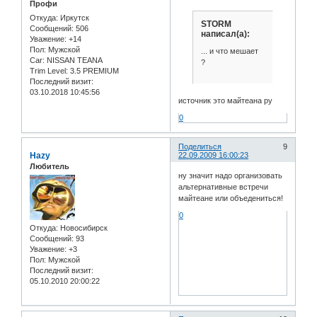
Профи
Откуда:
Иркутск
STORM
Сообщений:
506
написал(а):
Уважение:
+14
Пол:
Мужской
... и что мешает
Car:
NISSAN TEANA
?
Trim Level:
3.5 PREMIUM
Последний визит:
03.10.2018 10:45:56
источник это майтеана ру
0
Поделиться
9
Hazy
22.09.2009 16:00:23
Любитель
ну значит надо организовать
альтернативные встречи
майтеане или объедениться!
0
Откуда:
Новосибирск
Сообщений:
93
Уважение:
+3
Пол:
Мужской
Последний визит:
05.10.2010 20:00:22