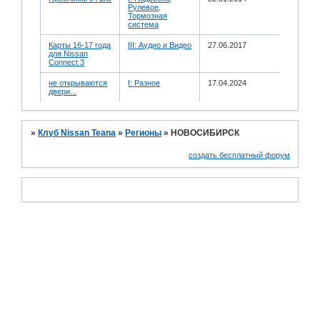
Рулевое,
Тормозная
система
Карты 16-17 года
III: Аудио и Bидео
27.06.2017
для Nissan
Connect 3
не открываются
I: Разное
17.04.2024
двери...
»
Клуб Nissan Teana
»
Регионы
»
НОВОСИБИРСК
создать бесплатный форум