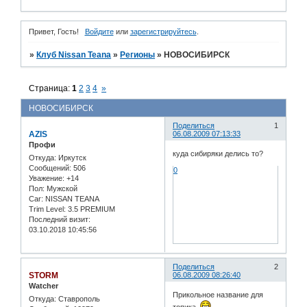
Привет, Гость!
Войдите
или
зарегистрируйтесь
.
»
Клуб Nissan Teana
»
Регионы
»
НОВОСИБИРСК
Страница:
1
2
3
4
»
НОВОСИБИРСК
Поделиться
1
AZIS
06.08.2009 07:13:33
Профи
куда сибиряки делись то?
Откуда:
Иркутск
Сообщений:
506
0
Уважение:
+14
Пол:
Мужской
Car:
NISSAN TEANA
Trim Level:
3.5 PREMIUM
Последний визит:
03.10.2018 10:45:56
Поделиться
2
STORM
06.08.2009 08:26:40
Watcher
Прикольное название для
Откуда:
Ставрополь