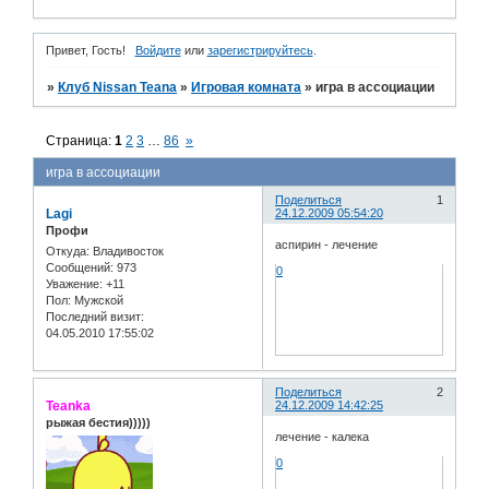
Привет, Гость!
Войдите
или
зарегистрируйтесь
.
»
Клуб Nissan Teana
»
Игровая комната
»
игра в ассоциации
Страница:
1
2
3
…
86
»
игра в ассоциации
Поделиться
1
Lagi
24.12.2009 05:54:20
Профи
аспирин - лечение
Откуда:
Владивосток
Сообщений:
973
0
Уважение:
+11
Пол:
Мужской
Последний визит:
04.05.2010 17:55:02
Поделиться
2
Teanka
24.12.2009 14:42:25
рыжая бестия)))))
лечение - калека
0