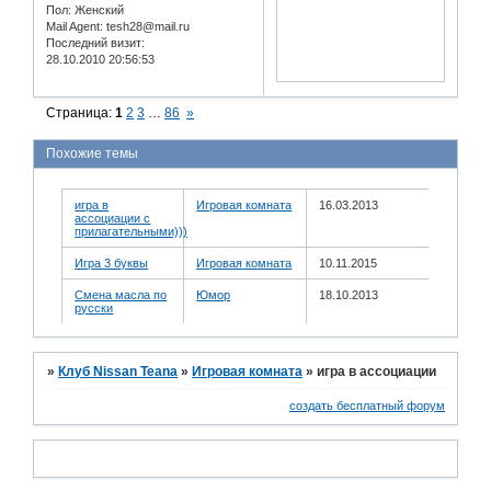
Пол:
Женский
Mail Agent:
tesh28@mail.ru
Последний визит:
28.10.2010 20:56:53
Страница:
1
2
3
…
86
»
Похожие темы
игра в
Игровая комната
16.03.2013
ассоциации с
прилагательными)))
Игра 3 буквы
Игровая комната
10.11.2015
Смена масла по
Юмор
18.10.2013
русски
»
Клуб Nissan Teana
»
Игровая комната
»
игра в ассоциации
создать бесплатный форум