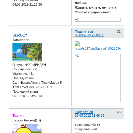
любви.
06.08.2019 21:16:36
Живите, милые, не пряча
Улыбки гордые свои!
+1
Поделиться
32
SERGEY
08.03.2012 22:09:09
Ausländer
+1
Откуда:
ФРГ МЕНДЕН
Сообщений:
530
Уважение:
+11
Пол:
Мужской
Car:
Nissan Almera Tino<Mazda 5
Trim Level:
dci SVE< CR19
Последний визит:
06.10.2016 23:42:14
Поделиться
33
Teanka
12.03.2012 21:46:23
рыжая бестия)))))
всем спасибо за
поздравления!