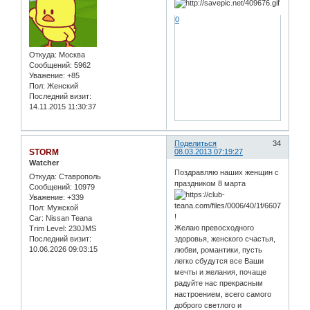
0
Откуда:
Москва
Сообщений:
5962
Уважение:
+85
Пол:
Женский
Последний визит:
14.11.2015 11:30:37
Поделиться
34
STORM
08.03.2013 07:19:27
Watcher
Поздравляю наших женщин с
Откуда:
Ставрополь
праздником 8 марта
Сообщений:
10979
Уважение:
+339
Пол:
Мужской
!
Car:
Nissan Teana
Желаю превосходного
Trim Level:
230JMS
Последний визит:
здоровья, женского счастья,
10.06.2026 09:03:15
любви, романтики, пусть
легко сбудутся все Ваши
мечты и желания, почаще
радуйте нас прекрасным
настроением, всего самого
доброго светлого и