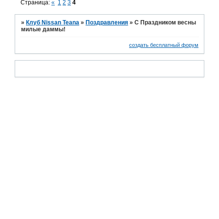
Страница:
«
1
2
3
4
»
Клуб Nissan Teana
»
Поздравления
»
С Праздником весны
милые даммы!
создать бесплатный форум