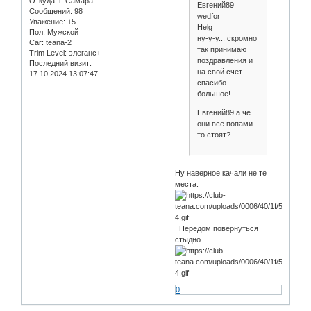
Откуда:
г. Самара
Евгений89
Сообщений:
98
wedfor
Уважение:
+5
Helg
Пол:
Мужской
ну-у-у... скромно
Car:
teana-2
так принимаю
Trim Level:
элеганс+
поздравления и
Последний визит:
на свой счет...
17.10.2024 13:07:47
спасибо
большое!
Евгений89 а че
они все попами-
то стоят?
Ну наверное качали не те
места.
Передом повернуться
стыдно.
0