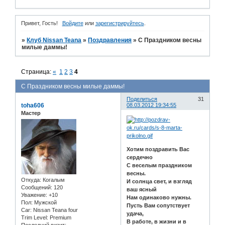
Привет, Гость!
Войдите
или
зарегистрируйтесь
.
»
Клуб Nissan Teana
»
Поздравления
»
С Праздником весны
милые даммы!
Страница:
«
1
2
3
4
С Праздником весны милые даммы!
Поделиться
31
toha606
08.03.2012 19:34:55
Мастер
Хотим поздравить Вас
сердечно
С веселым праздником
весны.
Откуда:
Когалым
И солнца свет, и взгляд
Сообщений:
120
ваш ясный
Уважение:
+10
Нам одинаково нужны.
Пол:
Мужской
Пусть Вам сопутствует
Car:
Nissan Teana four
удача,
Trim Level:
Premium
В работе, в жизни и в
Последний визит: