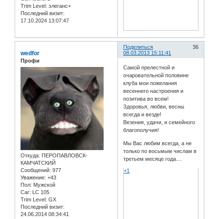
Trim Level:
элеганс+
Последний визит:
17.10.2024 13:07:47
Поделиться
36
wedfor
08.03.2013 15:11:41
Профи
Самой прелестной и
очаровательной половине
клуба мои пожелания
весеннего настроения и
позитива во всем!
Здоровья, любви, весны
всегда и везде!
Везения, удачи, и семейного
благополучия!
Мы Вас любим всегда, а не
только по восьмым числам в
Откуда:
ПЕРОПАВЛОВСК-
третьем месяце года....
КАМЧАТСКИЙ
Сообщений:
977
+1
Уважение:
+43
Пол:
Мужской
Car:
LC 105
Trim Level:
GX
Последний визит:
24.06.2014 08:34:41