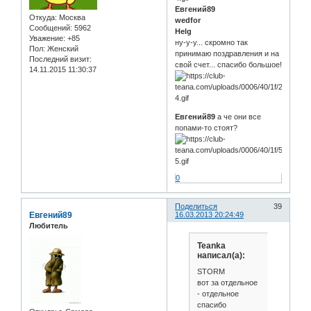
Евгений89
Откуда:
Москва
wedfor
Сообщений:
5962
Helg
Уважение:
+85
ну-у-у... скромно так
Пол:
Женский
принимаю поздравления и на
Последний визит:
свой счет... спасибо большое!
14.11.2015 11:30:37
Евгений89
а че они все
попами-то стоят?
0
Поделиться
39
Евгений89
16.03.2013 20:24:49
Любитель
Teanka
написал(а):
STORM
вот за отдельное
- отдельное
спасибо