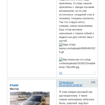
проклеяны. К слову панели
проклеяны с завода похожим
материалом, но он уже
истончился, толщиной стал в
половину толщины изоленты.
Так что старую ленту
снимаю, новую проклеиваю.
Еще оттер матовое
напыление с планок губкой и
жидкостью для снятия лака с
ногтей
.
+1
Поделиться
143
Khalid
20.10.2019 19:40:42
Мастер
Я тоже убирал матовый лак
растворителем. У меня
планки наполовину облезлые
были, ужасный вид был.