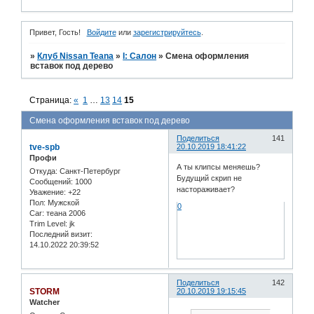
Привет, Гость!
Войдите
или
зарегистрируйтесь
.
»
Клуб Nissan Teana
»
I: Салон
»
Смена оформления
вставок под дерево
Страница:
«
1
…
13
14
15
Смена оформления вставок под дерево
Поделиться
141
tve-spb
20.10.2019 18:41:22
Профи
А ты клипсы меняешь?
Откуда:
Санкт-Петербург
Будущий скрип не
Сообщений:
1000
настораживает?
Уважение:
+22
Пол:
Мужской
0
Car:
теана 2006
Trim Level:
jk
Последний визит:
14.10.2022 20:39:52
Поделиться
142
STORM
20.10.2019 19:15:45
Watcher