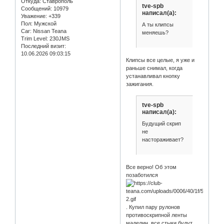
Откуда:
Ставрополь
tve-spb
Сообщений:
10979
написал(а):
Уважение:
+339
Пол:
Мужской
А ты клипсы
Car:
Nissan Teana
меняешь?
Trim Level:
230JMS
Последний визит:
10.06.2026 09:03:15
Клипсы все целые, я уже и
раньше снимал, когда
устанавливал кнопку
зажигания.
tve-spb
написал(а):
Будущий скрип
не
настораживает?
Все верно! Об этом
позаботился
. Купил пару рулонов
противоскрипной ленты
маделин, все стыки будут