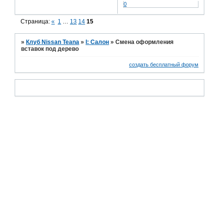
0
Страница:
«
1
…
13
14
15
»
Клуб Nissan Teana
»
I: Салон
»
Смена оформления
вставок под дерево
создать бесплатный форум