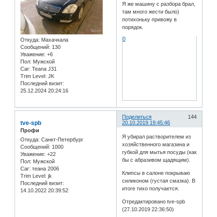
Я же машину с разбора брал,
там много жести было)
потихоньку привожу в
порядок.
0
Откуда:
Махачкала
Сообщений:
130
Уважение:
+6
Пол:
Мужской
Car:
Teana J31
Trim Level:
JK
Последний визит:
25.12.2024 20:24:16
Поделиться
144
tve-spb
20.10.2019 19:45:46
Профи
Я убирал растворителем из
Откуда:
Санкт-Петербург
хозяйственного магазина и
Сообщений:
1000
губкой для мытья посуды (как
Уважение:
+22
бы с абразивом щадящим).
Пол:
Мужской
Car:
теана 2006
Клипсы в салоне покрываю
Trim Level:
jk
силиконом (густая смазка). В
Последний визит:
итоге тихо получается.
14.10.2022 20:39:52
Отредактировано tve-spb
(27.10.2019 22:36:50)