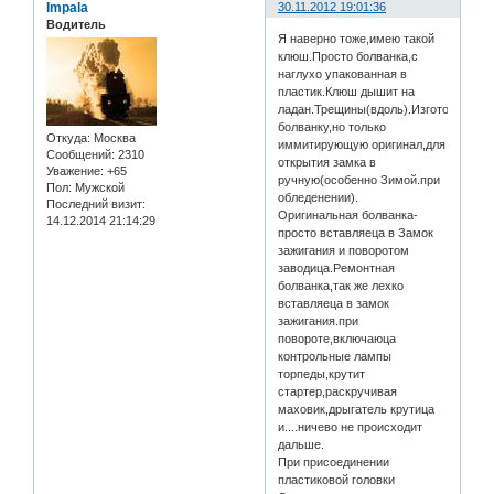
Impala
30.11.2012 19:01:36
Водитель
Я наверно тоже,имею такой
клюш.Просто болванка,с
наглухо упакованная в
пластик.Клюш дышит на
ладан.Трещины(вдоль).Изготовил
болванку,но только
Откуда:
Москва
иммитирующую оригинал,для
Сообщений:
2310
открытия замка в
Уважение:
+65
ручную(особенно Зимой.при
Пол:
Мужской
обледенении).
Последний визит:
Оригинальная болванка-
14.12.2014 21:14:29
просто вставляеца в Замок
зажигания и поворотом
заводица.Ремонтная
болванка,так же лехко
вставляеца в замок
зажигания.при
повороте,включаюца
контрольные лампы
торпеды,крутит
стартер,раскручивая
маховик,дрыгатель крутица
и....ничево не происходит
дальше.
При присоединении
пластиковой головки