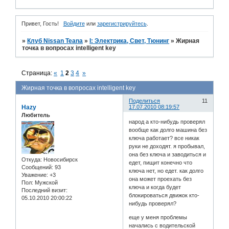
Привет, Гость!
Войдите
или
зарегистрируйтесь
.
»
Клуб Nissan Teana
»
I: Электрика, Свет, Тюнинг
»
Жирная
точка в вопросах intelligent key
Страница:
«
1
2
3
4
»
Жирная точка в вопросах intelligent key
Поделиться
11
Hazy
17.07.2010 08:19:57
Любитель
народ а кто-нибудь проверял
вообще как долго машина без
ключа работает? все никак
руки не доходят. я пробывал,
она без ключа и заводиться и
Откуда:
Новосибирск
едет, пищит конечно что
Сообщений:
93
ключа нет, но едет. как долго
Уважение:
+3
она может проехать без
Пол:
Мужской
ключа и когда будет
Последний визит:
блокироваться движок кто-
05.10.2010 20:00:22
нибудь проверял?
еще у меня проблемы
начались с водительской