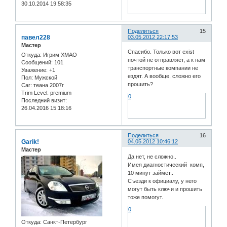
30.10.2014 19:58:35
Поделиться
15
павел228
03.05.2012 22:17:53
Мастер
Спасибо. Только вот exist
Откуда:
Игрим ХМАО
почтой не отправляет, а к нам
Сообщений:
101
транспортные компании не
Уважение:
+1
ездят. А вообще, сложно его
Пол:
Мужской
прошить?
Car:
теана 2007г
Trim Level:
premium
0
Последний визит:
26.04.2016 15:18:16
Поделиться
16
Garik!
04.05.2012 10:46:12
Мастер
Да нет, не сложно..
Имея диагностический комп,
10 минут займет..
Съезди к официалу, у него
могут быть ключи и прошить
тоже помогут.
0
Откуда:
Санкт-Петербург