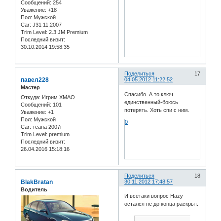
Сообщений:
254
Уважение:
+18
Пол:
Мужской
Car:
J31 11.2007
Trim Level:
2.3 JM Premium
Последний визит:
30.10.2014 19:58:35
Поделиться
17
павел228
04.05.2012 11:22:52
Мастер
Спасибо. А то ключ
Откуда:
Игрим ХМАО
единственный-боюсь
Сообщений:
101
потерять. Хоть спи с ним.
Уважение:
+1
Пол:
Мужской
0
Car:
теана 2007г
Trim Level:
premium
Последний визит:
26.04.2016 15:18:16
Поделиться
18
BlakBratan
30.11.2012 17:48:57
Водитель
И всетаки вопрос Hazy
остался не до конца раскрыт.