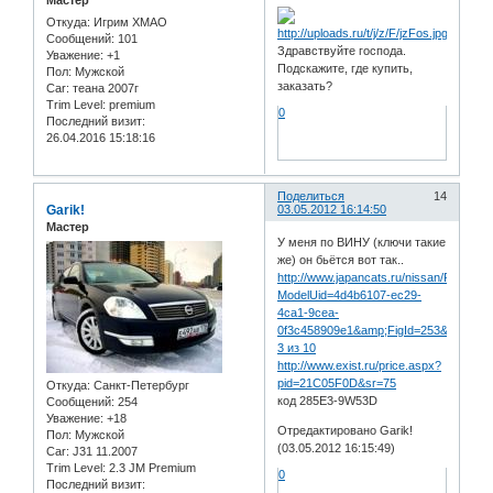
Мастер
Откуда:
Игрим ХМАО
Сообщений:
101
Здравствуйте господа.
Уважение:
+1
Подскажите, где купить,
Пол:
Мужской
заказать?
Car:
теана 2007г
Trim Level:
premium
0
Последний визит:
26.04.2016 15:18:16
Поделиться
14
Garik!
03.05.2012 16:14:50
Мастер
У меня по ВИНУ (ключи такие
же) он бьётся вот так..
http://www.japancats.ru/nissan/Parts.as
ModelUid=4d4b6107-ec29-
4ca1-9cea-
0f3c458909e1&amp;FigId=253&amp;Ill
3 из 10
http://www.exist.ru/price.aspx?
pid=21C05F0D&sr=75
Откуда:
Санкт-Петербург
код 285E3-9W53D
Сообщений:
254
Уважение:
+18
Отредактировано Garik!
Пол:
Мужской
(03.05.2012 16:15:49)
Car:
J31 11.2007
Trim Level:
2.3 JM Premium
0
Последний визит: