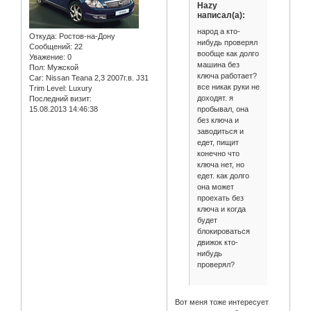
Hazy
написал(а):
народ а кто-
Откуда:
Ростов-на-Дону
нибудь проверял
Сообщений:
22
вообще как долго
Уважение:
0
машина без
Пол:
Мужской
ключа работает?
Car:
Nissan Teana 2,3 2007г.в. J31
все никак руки не
Trim Level:
Luxury
доходят. я
Последний визит:
пробывал, она
15.08.2013 14:46:38
без ключа и
заводиться и
едет, пищит
конечно что
ключа нет, но
едет. как долго
она может
проехать без
ключа и когда
будет
блокироваться
движок кто-
нибудь
проверял?
Вот меня тоже интересует