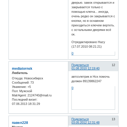
дверью. замок открывается и
закрывается только с
помощью ключа... иногда,
очень редко он закрывается с
кнопки, но в оснавном
приходиться ключем вертеть.
с остальными дверями всё
ок.
Отредактировано Hazy
(17.07.2010 08:21:21)
0
Поделиться
12
mediatornsk
01.08.2010 12:19:40
Любитель
автоэлетрик в Нск помочь
Откуда:
Новосибирск
должен 89139862247
Сообщений:
73
Уважение:
+5
0
Пол:
Мужской
Mail Agent:
2124740@mail.ru
Последний визит:
07.06.2013 18:31:29
Поделиться
13
павел228
03.05.2012 12:31:48