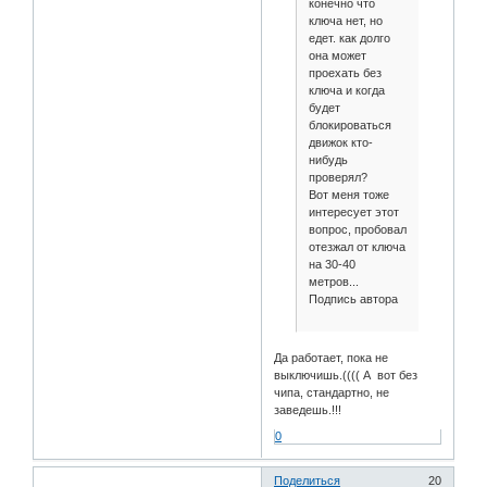
конечно что
ключа нет, но
едет. как долго
она может
проехать без
ключа и когда
будет
блокироваться
движок кто-
нибудь
проверял?
Вот меня тоже
интересует этот
вопрос, пробовал
отезжал от ключа
на 30-40
метров...
Подпись автора
Да работает, пока не
выключишь.(((( А вот без
чипа, стандартно, не
заведешь.!!!
0
Поделиться
20