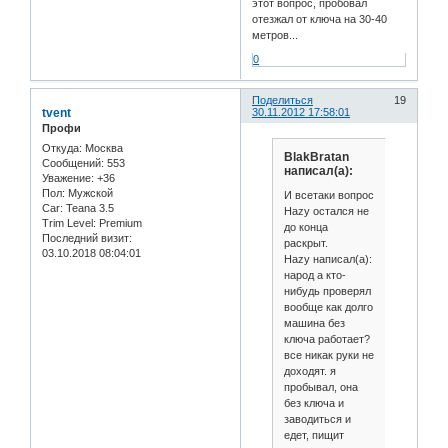
этот вопрос, пробовал
отезжал от ключа на 30-40
метров...
0
Поделиться
19
tvent
30.11.2012 17:58:01
Профи
Откуда:
Москва
BlakBratan
Сообщений:
553
написал(а):
Уважение:
+36
Пол:
Мужской
И всетаки вопрос
Car:
Teana 3.5
Hazy остался не
Trim Level:
Premium
до конца
Последний визит:
раскрыт.
03.10.2018 08:04:01
Hazy написал(а):
народ а кто-
нибудь проверял
вообще как долго
машина без
ключа работает?
все никак руки не
доходят. я
пробывал, она
без ключа и
заводиться и
едет, пищит