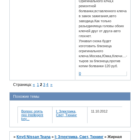
Оригинального клча,к
ремонтной
болванки,вставленного ключа
в замок зажигания,авто
заводица.Как только
разьединяюца головы обоих
ключей друг от друга-авто
глохнет.
Узнавал скока будет
изготовить близнеца
огригинального
ключа.Москва,Южка,Ключи....-6
тыров за близнеца,против
копии болванки-120 руб.
0
Страница:
«
1
2
3
4
»
Похожие темы
Вопрос опять
I: Электрика,
11.10.2012
про Intellegent
Свет, Тюнинг
key...
»
Клуб Nissan Teana
»
I: Электрика, Свет, Тюнинг
»
Жирная