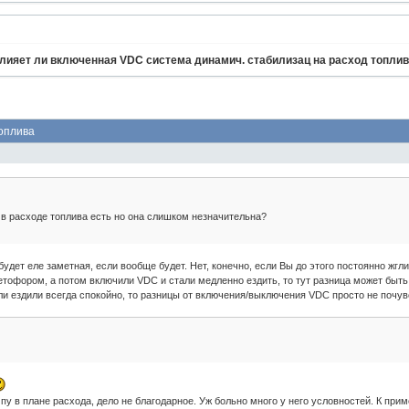
лияет ли включенная VDC система динамич. стабилизац на расход топли
оплива
:
 в расходе топлива есть но она слишком незначительна?
удет еле заметная, если вообще будет. Нет, конечно, если Вы до этого постоянно жгл
етофором, а потом включили VDC и стали медленно ездить, то тут разница может быть 
сли ездили всегда спокойно, то разницы от включения/выключения VDC просто не почув
пу в плане расхода, дело не благодарное. Уж больно много у него условностей. К прим