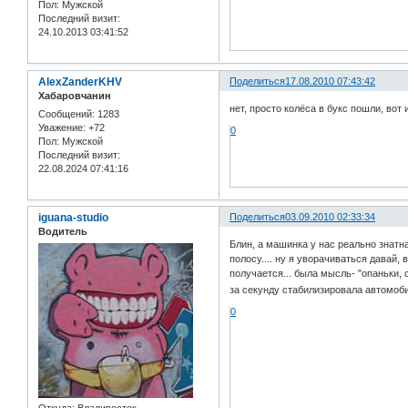
Пол:
Мужской
Последний визит:
24.10.2013 03:41:52
AlexZanderKHV
Поделиться
17.08.2010 07:43:42
Хабаровчанин
нет, просто колёса в букс пошли, вот
Сообщений:
1283
Уважение:
+72
0
Пол:
Мужской
Последний визит:
22.08.2024 07:41:16
iguana-studio
Поделиться
03.09.2010 02:33:34
Водитель
Блин, а машинка у нас реально знатна
полосу.... ну я уворачиваться давай,
получается... была мысль- "опаньки, 
за секунду стабилизировала автомоб
0
Откуда:
Владивосток