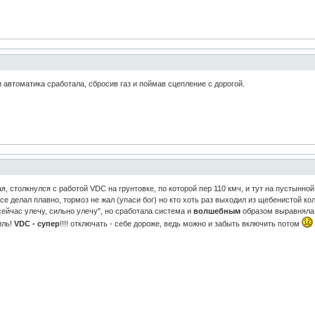
 и автоматика сработала, сбросив газ и поймав сцепление с дорогой.
я, столкнулся с работой VDC на грунтовке, по которой пер 110 кмч, и тут на пустынно
 все делал плавно, тормоз не жал (упаси бог) но кто хоть раз выходил из щебенистой к
сейчас улечу, сильно улечу", но сработала система и
волшебным
образом выравняла а
иль!
VDC - супер
!!!! отключать - себе дороже, ведь можно и забыть включить потом