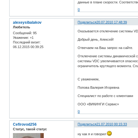
данные в плане скорости. Соответств
0
alexeysibalakov
Поделиться
20.07.2010 17:48:39
Любитель
Оказывается отключение системы VDC 
Сообщений:
95
Уважение:
+1
Добрый день, Алексей!
Последний визит:
06.12.2015 00:39:25
Отвечаем на Ваш запрос на сайте.
Отключение системы динамической ст
системы VDC увеличивается опасност
ограничитель крутящего момента. Спа
С уважением,
Попова Валерия Игоревна
Специалист по работе с клиентами
ООО «ВИКИНГИ Сервис»
0
Cefirovod256
Поделиться
21.07.2010 00:15:33
Статус, такой статус
ну как я и говорил