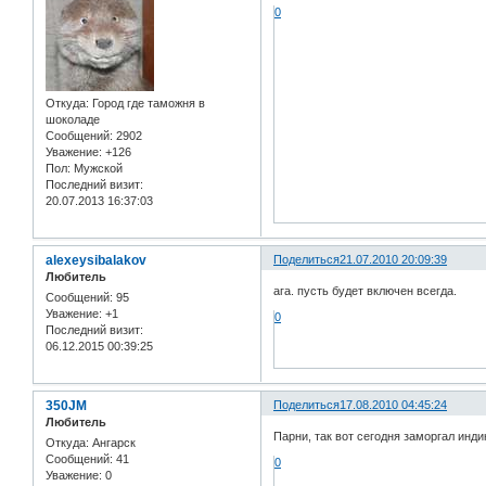
0
Откуда:
Город где таможня в
шоколаде
Сообщений:
2902
Уважение:
+126
Пол:
Мужской
Последний визит:
20.07.2013 16:37:03
alexeysibalakov
Поделиться
21.07.2010 20:09:39
Любитель
ага. пусть будет включен всегда.
Сообщений:
95
Уважение:
+1
0
Последний визит:
06.12.2015 00:39:25
350JM
Поделиться
17.08.2010 04:45:24
Любитель
Парни, так вот сегодня заморгал инди
Откуда:
Ангарск
Сообщений:
41
0
Уважение:
0