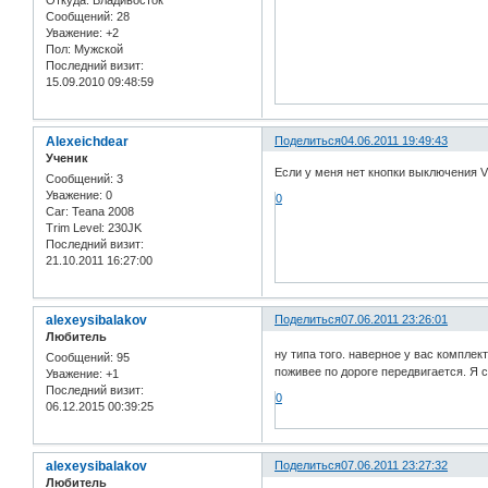
Сообщений:
28
Уважение:
+2
Пол:
Мужской
Последний визит:
15.09.2010 09:48:59
Alexeichdear
Поделиться
04.06.2011 19:49:43
Ученик
Если у меня нет кнопки выключения V
Сообщений:
3
Уважение:
0
0
Car:
Teana 2008
Trim Level:
230JK
Последний визит:
21.10.2011 16:27:00
alexeysibalakov
Поделиться
07.06.2011 23:26:01
Любитель
ну типа того. наверное у вас компле
Сообщений:
95
поживее по дороге передвигается. Я 
Уважение:
+1
Последний визит:
0
06.12.2015 00:39:25
alexeysibalakov
Поделиться
07.06.2011 23:27:32
Любитель