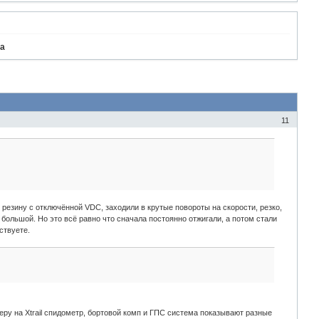
ва
11
и резину с отключённой VDC, заходили в крутые повороты на скорости, резко,
большой. Но это всё равно что сначала постоянно отжигали, а потом стали
ствуете.
еру на Xtrail спидометр, бортовой комп и ГПС система показывают разные