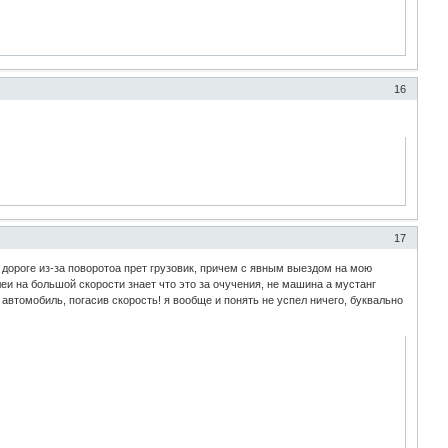
16
17
й дороге из-за поворотоа прет грузовик, причем с явным выездом на мою
олеи на большой скорости знает что это за очучения, не машина а мустанг
втомобиль, погасив скорость! я вообще и понять не успел ничего, буквально