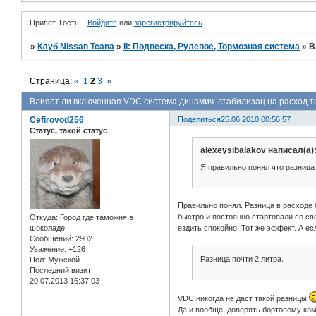
Привет, Гость!
Войдите
или
зарегистрируйтесь
.
»
Клуб Nissan Teana
»
II: Подвеска, Рулевое, Тормозная система
»
В
Страница:
«
1
2
3
»
Влияет ли включенная VDC система динамич. стабилизац на расход т
Cefirovod256
Поделиться
25.06.2010 00:56:57
Статус, такой статус
alexeysibalakov написал(а)
Я правильно понял что разница
Правильно понял. Разница в расходе б
быстро и постоянно стартовали со св
Откуда:
Город где таможня в
шоколаде
ездить спокойно. Тот же эффект. А е
Сообщений:
2902
Уважение:
+126
Разница почти 2 литра.
Пол:
Мужской
Последний визит:
20.07.2013 16:37:03
VDC никогда не даст такой разницы
Да и вообще, доверять бортовому ком