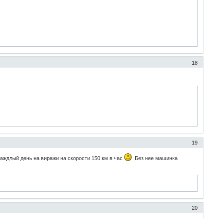
18
19
каждлый день на виражи на скорости 150 км в час
Без нее машинка
20