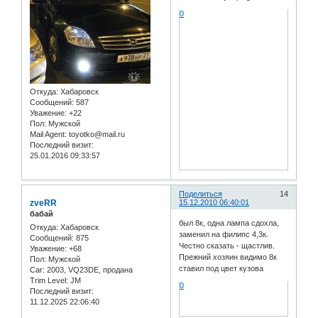
0
Откуда:
Хабаровск
Сообщений:
587
Уважение:
+22
Пол:
Мужской
Mail Agent:
toyotko@mail.ru
Последний визит:
25.01.2016 09:33:57
Поделиться
14
zveRR
15.12.2010 06:40:01
бабай
был 8к, одна лампа сдохла,
Откуда:
Хабаровск
заменил на филипс 4,3к.
Сообщений:
875
Честно сказать - щастлив.
Уважение:
+68
Прежний хозяин видимо 8к
Пол:
Мужской
ставил под цвет кузова
Car:
2003, VQ23DE, продана
Trim Level:
JM
0
Последний визит:
11.12.2025 22:06:40