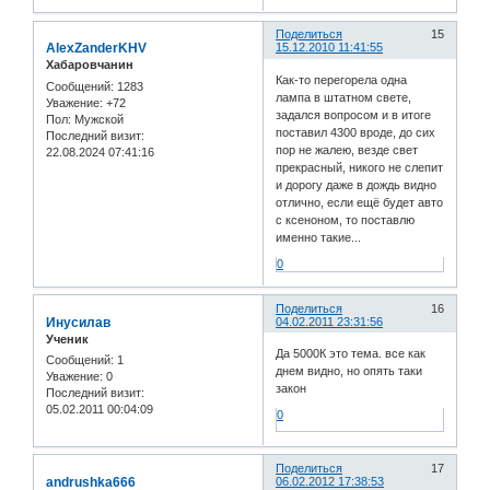
Поделиться
15
AlexZanderKHV
15.12.2010 11:41:55
Хабаровчанин
Как-то перегорела одна
Сообщений:
1283
лампа в штатном свете,
Уважение:
+72
задался вопросом и в итоге
Пол:
Мужской
поставил 4300 вроде, до сих
Последний визит:
пор не жалею, везде свет
22.08.2024 07:41:16
прекрасный, никого не слепит
и дорогу даже в дождь видно
отлично, если ещё будет авто
с ксеноном, то поставлю
именно такие...
0
Поделиться
16
Инусилав
04.02.2011 23:31:56
Ученик
Да 5000К это тема. все как
Сообщений:
1
днем видно, но опять таки
Уважение:
0
закон
Последний визит:
05.02.2011 00:04:09
0
Поделиться
17
andrushka666
06.02.2012 17:38:53