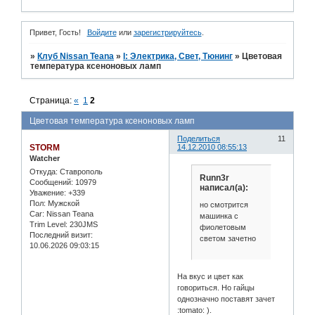
Привет, Гость!
Войдите
или
зарегистрируйтесь
.
»
Клуб Nissan Teana
»
I: Электрика, Свет, Тюнинг
»
Цветовая
температура ксеноновых ламп
Страница:
«
1
2
Цветовая температура ксеноновых ламп
Поделиться
11
STORM
14.12.2010 08:55:13
Watcher
Откуда:
Ставрополь
Runn3r
Сообщений:
10979
написал(а):
Уважение:
+339
Пол:
Мужской
но смотрится
Car:
Nissan Teana
машинка с
Trim Level:
230JMS
фиолетовым
Последний визит:
светом зачетно
10.06.2026 09:03:15
На вкус и цвет как
говориться. Но гайцы
однозначно поставят зачет
:tomato: ).