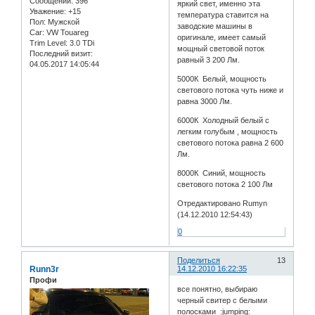
Сообщений:
396
яркий свет, именно эта
Уважение:
+15
температура ставится на
Пол:
Мужской
заводские машины в
Car:
VW Touareg
оригинале, имеет самый
Trim Level:
3.0 TDi
мощный световой поток
Последний визит:
равный 3 200 Лм.
04.05.2017 14:05:44
5000К Белый, мощность
светового потока чуть ниже и
равна 3000 Лм.
6000К Холодный белый с
легким голубым , мощность
светового потока равна 2 600
Лм.
8000К Синий, мощность
светового потока 2 100 Лм
Отредактировано Rumyn
(14.12.2010 12:54:43)
0
Поделиться
13
Runn3r
14.12.2010 16:22:35
Профи
все понятно, выбираю
черный свитер с белыми
полосками :jumping: