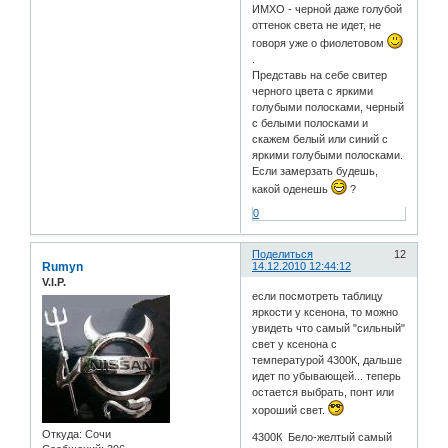
ИМХО - черной даже голубой
оттенок света не идет, не
говоря уже о фиолетовом
.
Представь на себе свитер
черного цвета с яркими
голубыми полосками, черный
с белыми полосками и
скажем белый или синий с
яркими голубыми полосками.
Если замерзать будешь,
какой оденешь
?
0
Поделиться
12
Rumyn
14.12.2010 12:44:12
V.I.P.
если посмотреть таблицу
яркости у ксенона, то можно
увидеть что самый "сильный"
свет у ксенона с
температурой 4300К, дальше
идет по убывающей... теперь
остается выбрать, понт или
хороший свет.
Откуда:
Сочи
4300К Бело-желтый самый