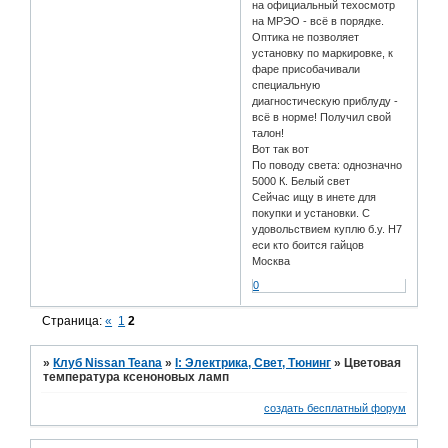
на официальный техосмотр
на МРЭО - всё в порядке.
Оптика не позволяет
установку по маркировке, к
фаре присобачивали
специальную
диагностическую приблуду -
всё в норме! Получил свой
талон!
Вот так вот
По поводу света: однозначно
5000 К. Белый свет
Сейчас ищу в инете для
покупки и установки. С
удовольствием куплю б.у. H7
еси кто боится гайцов
Москва
0
Страница:
«
1
2
»
Клуб Nissan Teana
»
I: Электрика, Свет, Тюнинг
»
Цветовая
температура ксеноновых ламп
создать бесплатный форум