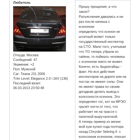
Любитель
Прошу прощения, а что
закон?
Разъяснения давались и ни
раз после кипиша с
ксеноном:
определить что ксенон не
штатный может только
государственный инспектор
на СТО. Мало того, учитывая
что ТО теперь убрали из
Откуда:
Москва
гаёвни, то поймать человека
Сообщений:
47
с ксеноном никто не может.
Уважение:
+2
Конечн, есть быдлогайцы -
Пол:
Мужской
факт. Но все действия
Car:
Teana J31 2006
инспекторов на дороге или на
Trim Level:
Elegance 2.0 i 16V (136)
постах не имеют силы. Они
Последний визит:
не имеют права по своим
06.03.2013 23:50:48
догадкам делать вывод о
колхозности ксенона. Это
определяет гос, кот на МРЭО
грызёт ногти от того, что
работает не на трассе с
палочкой выручалочкой.
А теперь пример из жизни:
мой кум купил года полтора
назад Chrysler Sebring II с
колхозным ксеноном, поехал