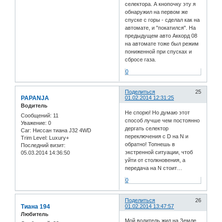
селектора. А кнопочку эту я
обнаружил на первом же
спуске с горы - сделал как на
автомате, и "покатился". На
предыдущем авто Аккорд 08
на автомате тоже был режим
пониженной при спусках и
сбросе газа.
0
Поделиться
25
PAPANJA
01.02.2014 12:31:25
Водитель
Не спорю! Но думаю этот
Сообщений:
11
способ лучше чем постоянно
Уважение:
0
дергать селектор
Car:
Ниссан тиана J32 4WD
переключения с D на N и
Trim Level:
Luxury+
обратно! Топнешь в
Последний визит:
экстренной ситуации, чтоб
05.03.2014 14:36:50
уйти от столкновения, а
передача на N стоит…
0
Поделиться
26
Тиана 194
01.02.2014 13:47:57
Любитель
Мой водитель жил на Земле