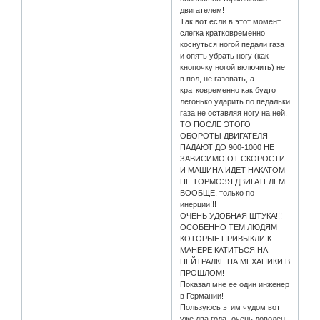
двигателем!
Так вот если в этот момент
слегка кратковременно
коснуться ногой педали газа
и опять убрать ногу (как
кнопочку ногой включить) не
в пол, не газовать, а
кратковременно как будто
легонько ударить по педальки
газа не оставляя ногу на ней,
ТО ПОСЛЕ ЭТОГО
ОБОРОТЫ ДВИГАТЕЛЯ
ПАДАЮТ ДО 900-1000 НЕ
ЗАВИСИМО ОТ СКОРОСТИ
И МАШИНА ИДЕТ НАКАТОМ
НЕ ТОРМОЗЯ ДВИГАТЕЛЕМ
ВООБЩЕ, только по
инерции!!!
ОЧЕНЬ УДОБНАЯ ШТУКА!!!
ОСОБЕННО ТЕМ ЛЮДЯМ
КОТОРЫЕ ПРИВЫКЛИ К
МАНЕРЕ КАТИТЬСЯ НА
НЕЙТРАЛКЕ НА МЕХАНИКИ В
ПРОШЛОМ!
Показал мне ее один инженер
в Германии!
Пользуюсь этим чудом вот
уже два года- очень доволен,