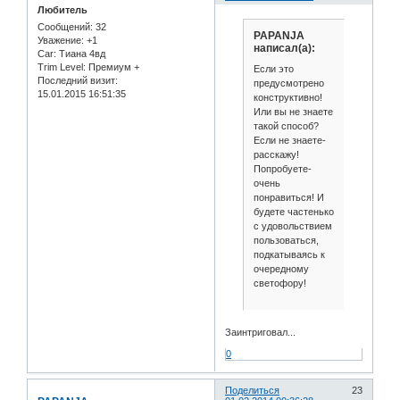
Любитель
Сообщений:
32
PAPANJA
Уважение:
+1
написал(а):
Car:
Тиана 4вд
Trim Level:
Премиум +
Если это
Последний визит:
предусмотрено
15.01.2015 16:51:35
конструктивно!
Или вы не знаете
такой способ?
Если не знаете-
расскажу!
Попробуете-
очень
понравиться! И
будете частенько
с удовольствием
пользоваться,
подкатываясь к
очередному
светофору!
Заинтриговал...
0
Поделиться
23