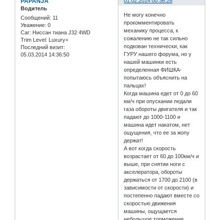
PAPANJA
01.02.2014 00:36:28
Водитель
Не могу конечно
Сообщений:
11
прокомментировать
Уважение:
0
механику процесса, к
Car:
Ниссан тиана J32 4WD
сожалению не так сильно
Trim Level:
Luxury+
подкован технически, как
Последний визит:
ГУРУ нашего форума, но у
05.03.2014 14:36:50
нашей машинки есть
определенная ФИШКА-
попытаюсь объяснить на
пальцах!
Когда машина едет от 0 до 60
км/ч при опускании педали
газа обороты двигателя и так
падают до 1000-1100 и
машина идет накатом, нет
ощущения, что ее за жопу
держат!
А вот когда скорость
возрастает от 60 до 100км/ч и
выше, при снятии ноги с
акселератора, обороты
держаться от 1700 до 2100 (в
зависимости от скорости) и
постепенно падают вместе со
скоростью движения
машины, ощущается
небольшое торможение