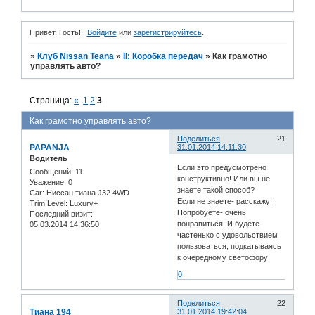
Привет, Гость!
Войдите
или
зарегистрируйтесь
.
»
Клуб Nissan Teana
»
II: Коробка передач
»
Как грамотно
управлять авто?
Страница:
«
1
2
3
Как грамотно управлять авто?
Поделиться
21
PAPANJA
31.01.2014 14:11:30
Водитель
Если это предусмотрено
Сообщений:
11
конструктивно! Или вы не
Уважение:
0
знаете такой способ?
Car:
Ниссан тиана J32 4WD
Если не знаете- расскажу!
Trim Level:
Luxury+
Попробуете- очень
Последний визит:
понравиться! И будете
05.03.2014 14:36:50
частенько с удовольствием
пользоваться, подкатываясь
к очередному светофору!
0
Поделиться
22
Тиана 194
31.01.2014 19:42:04