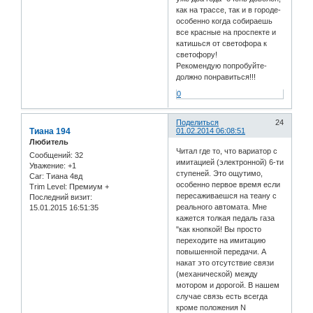
как на трассе, так и в городе-
особенно когда собираешь
все красные на проспекте и
катишься от светофора к
светофору!
Рекомендую попробуйте-
должно понравиться!!!
0
Поделиться
24
Тиана 194
01.02.2014 06:08:51
Любитель
Читал где то, что вариатор с
Сообщений:
32
имитацией (электронной) 6-ти
Уважение:
+1
ступеней. Это ощутимо,
Car:
Тиана 4вд
особенно первое время если
Trim Level:
Премиум +
пересаживаешся на теану с
Последний визит:
реального автомата. Мне
15.01.2015 16:51:35
кажется толкая педаль газа
"как кнопкой! Вы просто
переходите на имитацию
повышенной передачи. А
накат это отсутствие связи
(механической) между
мотором и дорогой. В нашем
случае связь есть всегда
кроме положения N