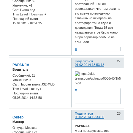
Сообщений:
32
обетованной. Так он
Уважение:
+1
рассказывал, что там если на
Car:
Тиана 4вд
экзамене по вождению
Trim Level:
Премиум +
ставишь на нейтраль на
Последний визит:
светофоре то не сдал и
15.01.2015 16:51:35
досвидания. Тогда 15 лет
назад автоматов было мало,
а про вариатор вообще не
слышали.
0
Поделиться
27
PAPANJA
01.02.2014 13:53:18
Водитель
Сообщений:
11
Уважение:
0
Car:
Ниссан тиана J32 4WD
Trim Level:
Luxury+
0
Последний визит:
05.03.2014 14:36:50
Поделиться
28
Север
03.02.2014 12:33:06
Мастер
PAPANJA
Откуда:
Москва
А вы не задумывались
Сообщений:
173