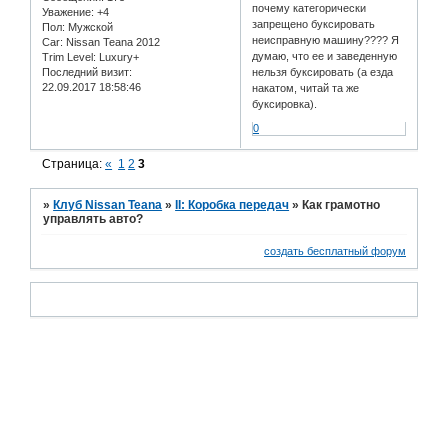
почему категорически
Уважение:
+4
запрещено буксировать
Пол:
Мужской
неисправную машину???? Я
Car:
Nissan Teana 2012
думаю, что ее и заведенную
Trim Level:
Luxury+
Последний визит:
нельзя буксировать (а езда
22.09.2017 18:58:46
накатом, читай та же
буксировка).
0
Страница:
«
1
2
3
»
Клуб Nissan Teana
»
II: Коробка передач
»
Как грамотно
управлять авто?
создать бесплатный форум