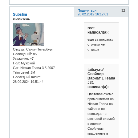
Поделиться
32
Subslim
26.02.2012 16:12:01
Любитель
root
написал(а):
еще за покраску
столько же
отдашь
Откуда:
Санкт-Петербург
Сообщений:
85
Уважение:
+7
Пол:
Мужской
Car:
Nissan Teana 3.5 2007
taibay.ru/
Trim Level:
JM
Спойлер
Последний визит:
Вариат 1 Teana
26.09.2024 19:51:44
J31
написал(а):
Цветовая схема
применяемая на
Nissan Teana на
тайване не
совпадает с
цветовой схемой
в японии.
Спойлеры
крашенные в