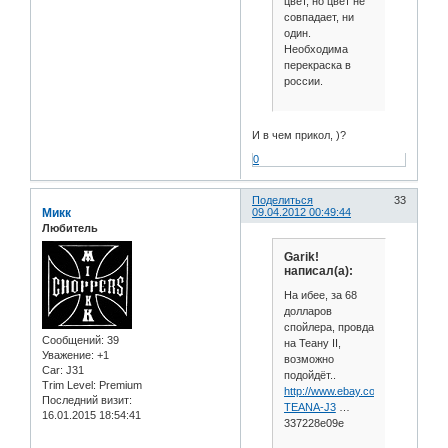
цвет, но цвет не
совпадает, ни
один.
Необходима
перекраска в
россии.
И в чем прикол, )?
0
Поделиться
33
Микк
09.04.2012 00:49:44
Любитель
Garik!
написал(а):
На ибее, за 68
долларов
спойлера, провда
Сообщений:
39
на Теану II,
Уважение:
+1
возможно
Car:
J31
подойдёт..
Trim Level:
Premium
http://www.ebay.com/itm/NISSAN-
Последний визит:
TEANA-J3
…
16.01.2015 18:54:41
337228e09e