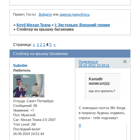
Привет, Гость!
Войдите
или
зарегистрируйтесь
.
»
Клуб Nissan Teana
»
I: Экстерьер, Внешний тюнинг
»
Спойлер на крышку багажника
Страница:
«
1
2
3
4
5
»
Спойлер на крышку багажника
Поделиться
31
Subslim
26.02.2012 15:34:11
Любитель
Kanodh
написал(а):
как его крепить?
Откуда:
Санкт-Петербург
Сообщений:
85
С помощью скотча 3М. Когда
Уважение:
+7
в покраску будешь отдавать,
Пол:
Мужской
спроси - тебе подскажут.
Car:
Nissan Teana 3.5 2007
Trim Level:
JM
0
Последний визит:
26.09.2024 19:51:44