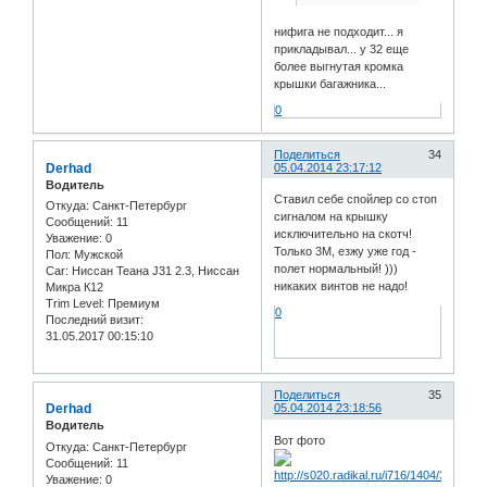
нифига не подходит... я
прикладывал... у 32 еще
более выгнутая кромка
крышки багажника...
0
Поделиться
34
Derhad
05.04.2014 23:17:12
Водитель
Ставил себе спойлер со стоп
Откуда:
Санкт-Петербург
сигналом на крышку
Сообщений:
11
исключительно на скотч!
Уважение:
0
Только 3М, езжу уже год -
Пол:
Мужской
полет нормальный! )))
Car:
Ниссан Теана J31 2.3, Ниссан
никаких винтов не надо!
Микра К12
Trim Level:
Премиум
0
Последний визит:
31.05.2017 00:15:10
Поделиться
35
Derhad
05.04.2014 23:18:56
Водитель
Вот фото
Откуда:
Санкт-Петербург
Сообщений:
11
Уважение:
0