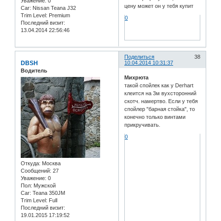
Уважение:
0
цену может он у тебя купит
Car:
Nissan Teana J32
Trim Level:
Premium
0
Последний визит:
13.04.2014 22:56:46
Поделиться
38
DBSH
10.04.2014 10:31:37
Водитель
Михрюта
такой спойлек как у Derhart
клеится на 3м вухсторонний
скотч. намертво. Если у тебя
спойлер "барная стойка", то
конечно только винтами
прикручивать.
0
Откуда:
Москва
Сообщений:
27
Уважение:
0
Пол:
Мужской
Car:
Teana 350JM
Trim Level:
Full
Последний визит:
19.01.2015 17:19:52