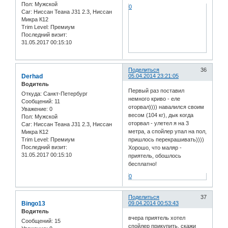
Пол:
Мужской
0
Car:
Ниссан Теана J31 2.3, Ниссан
Микра К12
Trim Level:
Премиум
Последний визит:
31.05.2017 00:15:10
Поделиться
36
Derhad
05.04.2014 23:21:05
Водитель
Первый раз поставил
Откуда:
Санкт-Петербург
немного криво - еле
Сообщений:
11
оторвал)))) навалился своим
Уважение:
0
весом (104 кг), дык когда
Пол:
Мужской
оторвал - улетел я на 3
Car:
Ниссан Теана J31 2.3, Ниссан
метра, а спойлер упал на пол,
Микра К12
Trim Level:
Премиум
пришлось перекрашивать))))
Последний визит:
Хорошо, что маляр -
31.05.2017 00:15:10
приятель, обошлось
бесплатно!
0
Поделиться
37
Bingo13
09.04.2014 00:53:43
Водитель
вчера приятель хотел
Сообщений:
15
спойлер прикупить, скажи