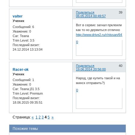
Поделиться
39
valter
06.05.2014 00:49:57
Ученик
Вот в сервис загнал прклеили
Сообщений:
6
как то но держиться отлично
Уважение:
0
http://www.drive2.ru/r/nissan/647310/
Car:
Teana
Trim Level:
3.5
0
Последний визит:
24.12.2014 13:13:04
Поделиться
40
Racer-ok
19.06.2014 20:56:00
Ученик
Народ, где купить такой и на
Сообщений:
1
минск отправить?)
Уважение:
0
Car:
Teana j31 3.5
0
Trim Level:
Premium
Последний визит:
18.06.2015 09:35:51
Страница:
«
1
2
3
4
5
»
Похожие темы