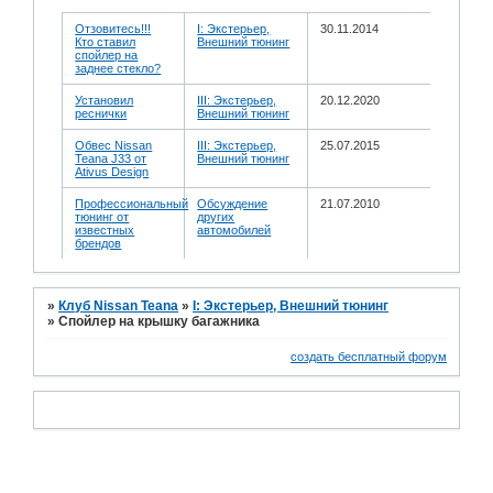
Отзовитесь!!!
I: Экстерьер,
30.11.2014
Кто ставил
Внешний тюнинг
спойлер на
заднее стекло?
Установил
III: Экстерьер,
20.12.2020
реснички
Внешний тюнинг
Обвес Nissan
III: Экстерьер,
25.07.2015
Teana J33 от
Внешний тюнинг
Ativus Design
Профессиональный
Обсуждение
21.07.2010
тюнинг от
других
известных
автомобилей
брендов
»
Клуб Nissan Teana
»
I: Экстерьер, Внешний тюнинг
»
Спойлер на крышку багажника
создать бесплатный форум