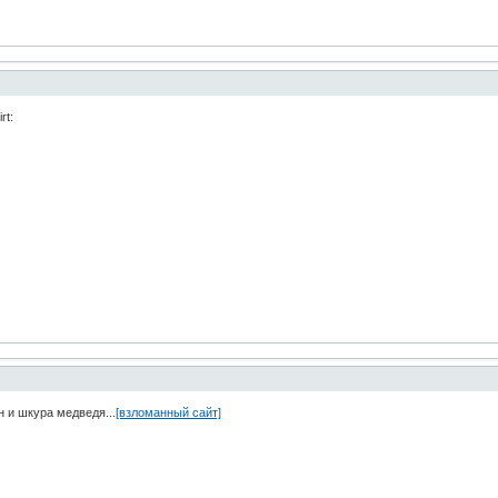
rt:
н и шкура медведя...
[взломанный сайт]