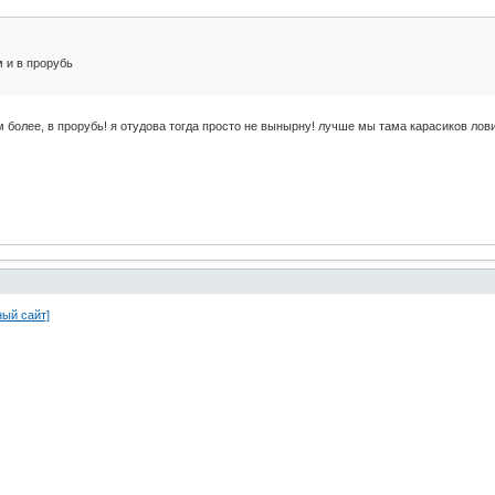
 и в прорубь
тем более, в прорубь! я отудова тогда просто не вынырну! лучше мы тама карасиков ло
ный сайт]