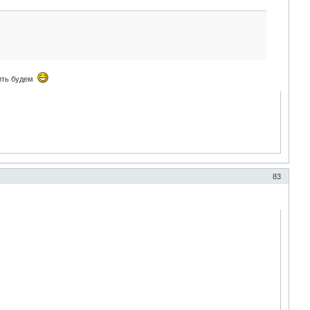
вить будем
83