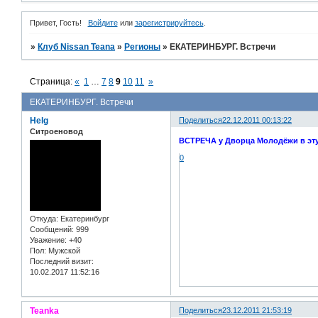
Привет, Гость!
Войдите
или
зарегистрируйтесь
.
»
Клуб Nissan Teana
»
Регионы
»
ЕКАТЕРИНБУРГ. Встречи
Страница:
«
1
…
7
8
9
10
11
»
ЕКАТЕРИНБУРГ. Встречи
Helg
Поделиться
22.12.2011 00:13:22
Ситроеновод
ВСТРЕЧА у Дворца Молодёжи в эту 
0
Откуда:
Екатеринбург
Сообщений:
999
Уважение:
+40
Пол:
Мужской
Последний визит:
10.02.2017 11:52:16
Teanka
Поделиться
23.12.2011 21:53:19