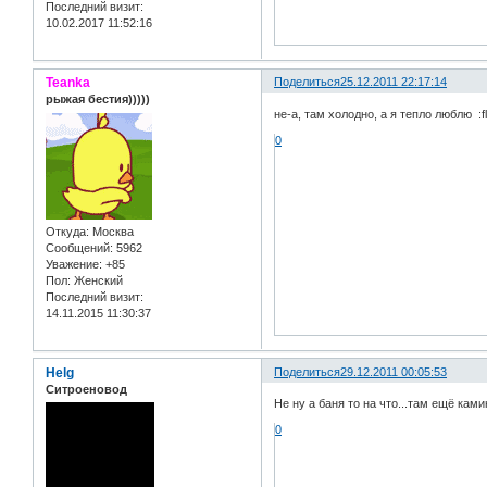
Последний визит:
10.02.2017 11:52:16
Teanka
Поделиться
25.12.2011 22:17:14
рыжая бестия)))))
не-а, там холодно, а я тепло люблю :fli
0
Откуда:
Москва
Сообщений:
5962
Уважение:
+85
Пол:
Женский
Последний визит:
14.11.2015 11:30:37
Helg
Поделиться
29.12.2011 00:05:53
Ситроеновод
Не ну а баня то на что...там ещё ками
0