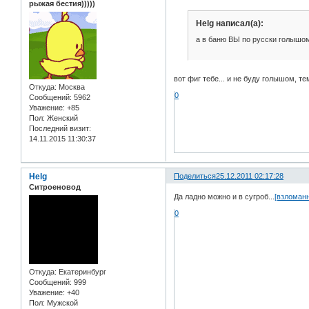
рыжая бестия)))))
Helg написал(а):
а в баню ВЫ по русски голышом
вот фиг тебе... и не буду голышом, 
Откуда:
Москва
0
Сообщений:
5962
Уважение:
+85
Пол:
Женский
Последний визит:
14.11.2015 11:30:37
Helg
Поделиться
25.12.2011 02:17:28
Ситроеновод
Да ладно можно и в сугроб...
[взломан
0
Откуда:
Екатеринбург
Сообщений:
999
Уважение:
+40
Пол:
Мужской