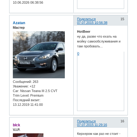
10.06.2026 06:38:56
Поделиться
15
Azatan
07.07.2015 10:56:38
Мастер
HotBeer
ну да, разве что ехать на
мойку самообслуживания и
там пробовать...
0
Сообщений:
263
Уважение:
+12
Car:
Nissan Teana III 2.5 CVT
Trim Level:
Premium
Последний визит:
13.12.2019 11:41:00
Поделиться
16
blck
07.07.2015 11:29:16
V.I.P.
Керхером как раз не стоит -