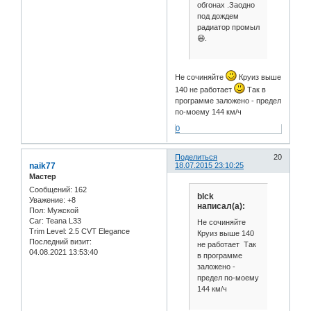
обгонах .Заодно
под дождем
радиатор промыл
😆.
Не сочиняйте
Круиз выше
140 не работает
Так в
программе заложено - предел
по-моему 144 км/ч
0
Поделиться
20
naik77
18.07.2015 23:10:25
Мастер
Сообщений:
162
blck
Уважение:
+8
написал(а):
Пол:
Мужской
Car:
Teana L33
Не сочиняйте
Trim Level:
2.5 CVT Elegance
Круиз выше 140
Последний визит:
не работает Так
04.08.2021 13:53:40
в программе
заложено -
предел по-моему
144 км/ч