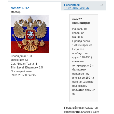
Поделиться
18
roman16312
18.07.2015 23:01:37
Мастер
naik77
написал(а):
На дальняк
классная
машина ..
Правда всего
1200км прошел ..
Не устал
вообще ..на
Сообщений:
153
круиз 140-150 (
Уважение:
+3
конечно с
Car:
Nissan Teana III
антирадаром ) и
Trim Level:
Elegance+ 2.5
без всяких
Последний визит:
напрягов , ну
09.01.2017 08:46:45
иногда до 180 на
обгонах .Заодно
под дождем
радиатор промыл
😆.
Прошлый год в Казахстан
ездил почти 3000км в одну