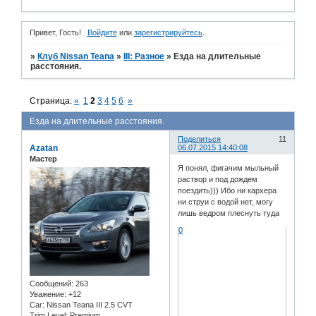
Привет, Гость!
Войдите
или
зарегистрируйтесь
.
»
Клуб Nissan Teana
»
III: Разное
»
Езда на длительные
расстояния.
Страница:
«
1
2
3
4
5
6
»
Езда на длительные расстояния.
Поделиться
11
Azatan
06.07.2015 14:40:08
Мастер
Я понял, фигачим мыльный
раствор и под дождем
поездить))) Ибо ни кархера
ни струи с водой нет, могу
лишь ведром плеснуть туда
0
Сообщений:
263
Уважение:
+12
Car:
Nissan Teana III 2.5 CVT
Trim Level:
Premium