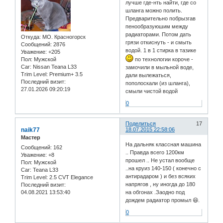
лучше где-нть найти, где со
шланга можно полить.
Предварительно побрызгав
пенообразуюшим между
радиаторами. Потом дать
Откуда:
МО. Красногорск
грязи откиснуть - и смыть
Сообщений:
2876
водой. 1 в 1 стирка в тазике
Уважение:
+205
Пол:
Мужской
по технологии короче -
Car:
Nissan Teana L33
замочили в мыльной воде,
Trim Level:
Premium+ 3.5
дали вылежаться,
Последний визит:
пополоскали (из шланга),
27.01.2026 09:20:19
смыли чистой водой
0
Поделиться
17
naik77
18.07.2015 22:58:06
Мастер
На дальняк классная машина
Сообщений:
162
.. Правда всего 1200км
Уважение:
+8
прошел .. Не устал вообще
Пол:
Мужской
..на круиз 140-150 ( конечно с
Car:
Teana L33
антирадаром ) и без всяких
Trim Level:
2.5 CVT Elegance
напрягов , ну иногда до 180
Последний визит:
04.08.2021 13:53:40
на обгонах .Заодно под
дождем радиатор промыл 😆.
0