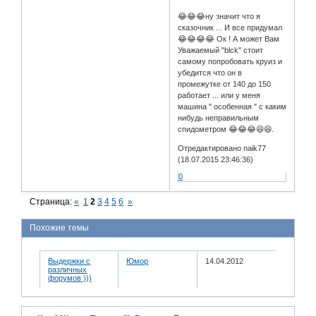
😂😂😂ну значит что я
сказочник ... И все придумал
😂😂😂😂 Ок ! А может Вам
Уважаемый "blck" стоит
самому попробовать круиз и
убедится что он в
промежутке от 140 до 150
работает ... или у меня
машина " особенная " с каким
нибудь неправильным
спидометром 😂😂😂😆😆.
Отредактировано naik77
(18.07.2015 23:46:36)
0
Страница:
«
1
2
3
4
5
6
»
Похожие темы
Выдержки с
Юмор
14.04.2012
различных
форумов )))