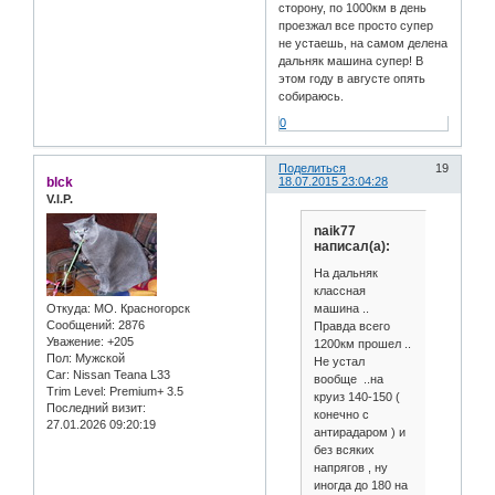
сторону, по 1000км в день
проезжал все просто супер
не устаешь, на самом делена
дальняк машина супер! В
этом году в августе опять
собираюсь.
0
Поделиться
19
blck
18.07.2015 23:04:28
V.I.P.
naik77
написал(а):
На дальняк
классная
машина ..
Откуда:
МО. Красногорск
Сообщений:
2876
Правда всего
Уважение:
+205
1200км прошел ..
Пол:
Мужской
Не устал
Car:
Nissan Teana L33
вообще ..на
Trim Level:
Premium+ 3.5
круиз 140-150 (
Последний визит:
конечно с
27.01.2026 09:20:19
антирадаром ) и
без всяких
напрягов , ну
иногда до 180 на