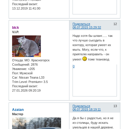
Последний визит:
13.12.2019 11:41:00
Поделиться
12
blck
06.07.2015 15:29:32
V.I.P.
Надо хотя бы шланг...... так
что лучше сьездить в
контору, которая умеет их
мыть. Могу, если что, к
приятелю направить - он
умеет
тоже теановод
Откуда:
МО. Красногорск
Сообщений:
2876
0
Уважение:
+205
Пол:
Мужской
Car:
Nissan Teana L33
Trim Level:
Premium+ 3.5
Последний визит:
27.01.2026 09:20:19
Поделиться
13
Azatan
06.07.2015 18:19:11
Мастер
Да я бы с радостью, но я не
из столицы, буду искать
умельцев в нашей деревне.