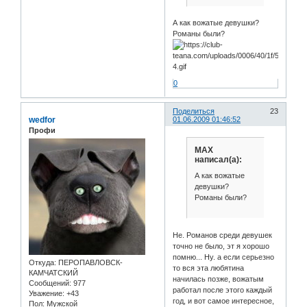
А как вожатые девушки?
Романы были?
0
Поделиться
23
wedfor
01.06.2009 01:46:52
Профи
MAX
написал(а):
А как вожатые
девушки?
Романы были?
Не. Романов среди девушек
точно не было, эт я хорошо
помню... Ну. а если серьезно
Откуда:
ПЕРОПАВЛОВСК-
то вся эта любятина
КАМЧАТСКИЙ
начилась позже, вожатым
Сообщений:
977
работал после этого каждый
Уважение:
+43
год, и вот самое интересное,
Пол:
Мужской