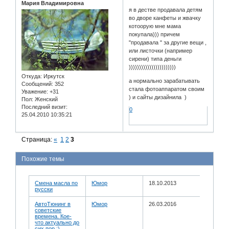
Мария Владимировна
я в дестве продавала детям
во дворе канфеты и жвачку
котоорую мне мама
покупала))) причем
"продавала " за другие вещи ,
или листочки (например
сирени) типа деньги
)))))))))))))))))))))))
Откуда:
Иркутск
а нормально зарабатывать
Сообщений:
352
стала фотоаппаратом своим
Уважение:
+31
) и сайты дизайнила )
Пол:
Женский
Последний визит:
0
25.04.2010 10:35:21
Страница:
«
1
2
3
Похожие темы
Смена масла по
Юмор
18.10.2013
русски
АвтоТюнинг в
Юмор
26.03.2016
советские
времена. Кое-
что актуально до
сих пор :).