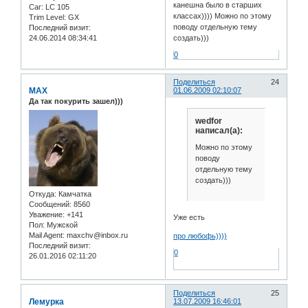
канешна было в старших
Car:
LC 105
классах)))) Можно по этому
Trim Level:
GX
поводу отдельную тему
Последний визит:
создать)))
24.06.2014 08:34:41
0
Поделиться
24
MAX
01.06.2009 02:10:07
Да так покурить зашел)))
wedfor
написал(а):
Можно по этому
поводу
отдельную тему
создать)))
Откуда:
Камчатка
Сообщений:
8560
Уважение:
+141
Уже есть
Пол:
Мужской
Mail Agent:
maxchv@inbox.ru
про любофь))))
Последний визит:
0
26.01.2016 02:11:20
Поделиться
25
Лемурка
13.07.2009 16:46:01