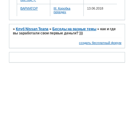
ВАРИАТОР
III: Коробка
13.06.2018
передач
»
Клуб Nissan Teana
»
Беседы на разные темы
»
как и где
вы заработали свои первые деньги? )))
создать бесплатный форум