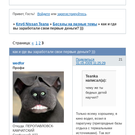
Привет, Гость!
Войдите
или
зарегистрируйтесь
.
»
Клуб Nissan Teana
»
Беседы на разные темы
»
как и где
вы заработали свои первые деньги? )))
Страница:
«
1
2
3
как и где вы заработали свои первые деньги? )))
Поделиться
21
wedfor
31.05.2009 11:25:29
Профи
Teanka
написал(а):
чему же ты
бедных детей
научил?
Только всему хорошему, в
кино водил, возил в
паратунку (пригородные базы
Откуда:
ПЕРОПАВЛОВСК-
отдыха с термальными
КАМЧАТСКИЙ
источниками). Так вот
Сообщений:
977