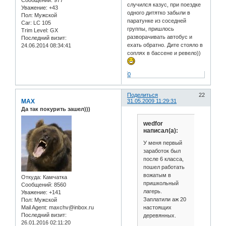
случился казус, при поездке
Уважение:
+43
одного дитятко забыли в
Пол:
Мужской
паратунке из соседней
Car:
LC 105
группы, пришлось
Trim Level:
GX
разворачивать автобус и
Последний визит:
ехать обратно. Дите стояло в
24.06.2014 08:34:41
соплях в бассене и ревело))
0
Поделиться
22
MAX
31.05.2009 11:29:31
Да так покурить зашел)))
wedfor
написал(а):
У меня первый
заработок был
после 6 класса,
пошел работать
вожатым в
Откуда:
Камчатка
пришкольный
Сообщений:
8560
лагерь.
Уважение:
+141
Заплатили аж 20
Пол:
Мужской
настоящих
Mail Agent:
maxchv@inbox.ru
Последний визит:
деревянных.
26.01.2016 02:11:20