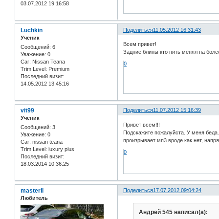
03.07.2012 19:16:58
Luchkin
Поделиться
11.05.2012 16:31:43
Ученик
Всем привет!
Сообщений:
6
Задние блины кто нить менял на бол
Уважение:
0
Car:
Nissan Teana
0
Trim Level:
Premium
Последний визит:
14.05.2012 13:45:16
vit99
Поделиться
11.07.2012 15:16:39
Ученик
Привет всем!!!
Сообщений:
3
Подскажите пожалуйста. У меня беда.
Уважение:
0
произрывает мп3 вроде как нет, напря
Car:
nissan teana
Trim Level:
luxury plus
0
Последний визит:
18.03.2014 10:36:25
masteril
Поделиться
17.07.2012 09:04:24
Любитель
Андрей 545 написал(а):