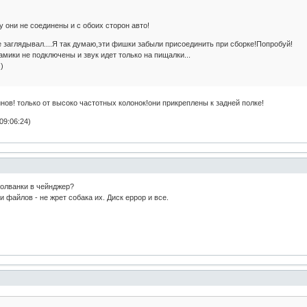
му они не соединены и с обоих сторон авто!
заглядывал....Я так думаю,эти фишки забыли присоединить при сборке!Попробуй!
мики не подключены и звук идет только на пищалки...
)
инов! только от высоко частотных колонок!они прикреплены к задней полке!
09:06:24)
болванки в чейнджер?
 файлов - не жрет собака их. Диск еррор и все.