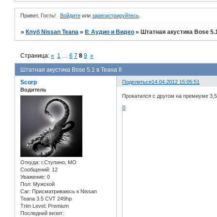
Привет, Гость!
Войдите
или
зарегистрируйтесь
.
»
Клуб Nissan Teana
»
II: Аудио и Bидео
»
Штатная акустика Bose 5.1 
Страница:
«
1
…
6
7
8
9
»
Штатная акустика Bose 5.1 в Теана II
Scorp
Поделиться
14.04.2012 15:05:51
Водитель
Прокатился с другом на премиуме 3,5.
0
Откуда:
г.Ступино, МО
Сообщений:
12
Уважение:
0
Пол:
Мужской
Car:
Присматриваюсь к Nissan
Teana 3.5 CVT 249hp
Trim Level:
Premium
Последний визит: