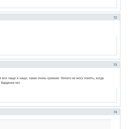
72
73
все чаще и чаще, такие очень громкие. Ничего не могу понять, когда
в бардачке нет
74