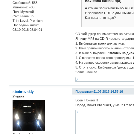
ISGTeana написал(а):
Сообщений:
553
Уважение:
+36
А кто как записываеть обычные
Пол:
Мужской
Я записал в UDF, с длинными им
Car:
Teana 3.5
Как писать-то надо?
Trim Level:
Premium
Последний визит:
03.10.2018 08:04:01
CD-чейнджер понимает только латинск
Я пишу MP3 на CD-R через стандартн
1. Выбираешь треки для записи.
2. Клик правой кнопкой мыши - отпра
3. В окне выбираешь "
запись на дис
4. Откроется новое окно проводника.
4. На запрос скорости записи жмешь 
5. Опять окно. Выбираешь "
диск с д
Запись пошла.
0
sbobrovskiy
Поделиться
11.06.2015 14:55:16
Ученик
Всем Привет!!!
Народ, может кто знает, у меня ГУ бе
0