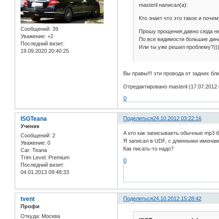
masteril написал(а):
Кто знает что это такое и поче
Сообщений:
39
Прошу прощения,давно сюда не 
Уважение:
+2
По все видимости большие дина
Последний визит:
Или ты уже решил проблему?)))
19.09.2020 20:40:25
Вы правы!!! эти провода от задних бл
Отредактировано masteril (17.07.2012 
0
ISGTeana
Поделиться
24.10.2012 03:22:16
Ученик
А кто как записываеть обычные mp3 
Сообщений:
2
Я записал в UDF, с длинными именами
Уважение:
0
Как писать-то надо?
Car:
Teana
Trim Level:
Premium
0
Последний визит:
04.01.2013 09:48:33
tvent
Поделиться
24.10.2012 15:28:42
Профи
Откуда:
Москва