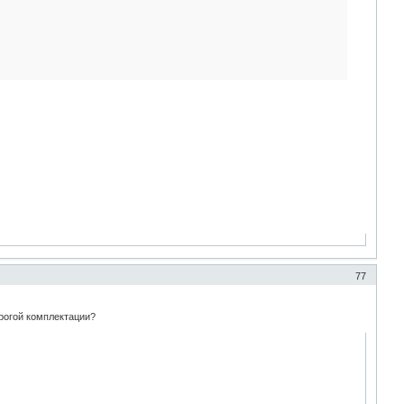
77
орогой комплектации?