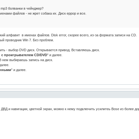
 mp3 болванки в чейнджер?
енами файлов - не жрет собака их. Диск еррор и все.
ий алфавит в именах файлов. Disk error, скорее всего, из-за формата записи на CD.
ый проводник Win 7. Без проблем.
вить - выбор DVD диск. Открывается привод. Вставляешь диск.
к с проигрывателем CD/DVD
" и далее.
 В нем выбираешь запись на диск.
далее.
анными
" и далее.
з ДВД и навигации, цветной экран, можно к нему подключить усилитеь Bose из более д