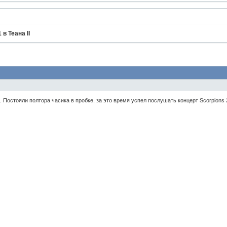
в Теана II
 Постояли полтора часика в пробке, за это время успел послушать концерт Scorpions 2