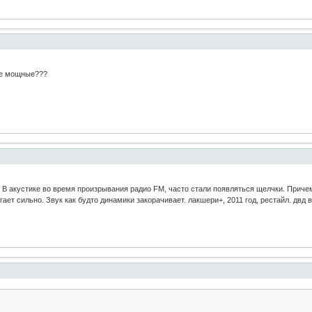
ее мощные???
 В акустике во время произрывания радио FM, часто стали появляться щелчки. Причем 
гает сильно. Звук как будто динамики закорачивает. лакшери+, 2011 год, рестайл. двд 