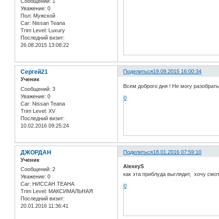
Сообщений:
1
Уважение:
0
Пол:
Мужской
Car:
Nissan Teana
Trim Level:
Luxury
Последний визит:
26.08.2015 13:08:22
Сергей21
Поделиться
19.09.2015 16:00:34
Ученик
Всем доброго дня ! Не могу разобрат
Сообщений:
3
Уважение:
0
0
Car:
Nissan Teana
Trim Level:
XV
Последний визит:
10.02.2016 09:25:24
ДЖОРДАН
Поделиться
18.01.2016 07:59:10
Ученик
AlexeyS
Сообщений:
2
как эта приблуда выглядит, хочу см
Уважение:
0
Car:
НИССАН ТЕАНА
0
Trim Level:
МАКСИМАЛЬНАЯ
Последний визит:
20.01.2016 11:36:41