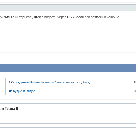
ильмы с интернета , чтоб смотреть через USB , если это возможно конечно,
Обсуждение Nissan Teana и Советы по автоподбору
1
II: Аудио и Bидео
2
в Теана II