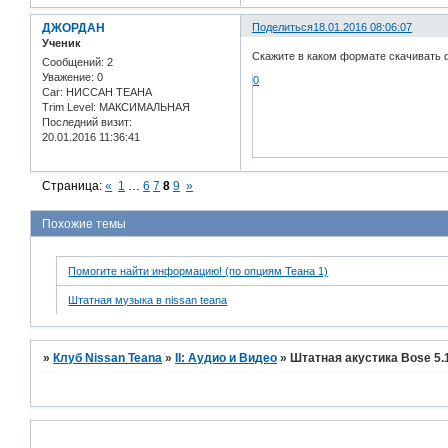
ДЖОРДАН
Поделиться
18.01.2016 08:06:07
Ученик
Скажите в каком формате скачивать ф
Сообщений:
2
Уважение:
0
0
Car:
НИССАН ТЕАНА
Trim Level:
МАКСИМАЛЬНАЯ
Последний визит:
20.01.2016 11:36:41
Страница:
«
1
…
6
7
8
9
»
Похожие темы
Помогите найти информацию! (по опциям Теана 1)
Штатная музыка в nissan teana
»
Клуб Nissan Teana
»
II: Аудио и Bидео
»
Штатная акустика Bose 5.1 