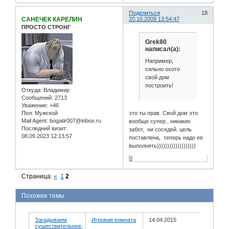
Поделиться
18
САНЕЧЕК КАРЕЛИН
20.10.2009 13:54:47
ПРОСТО СТРОНГ
Grek80
написал(а):
Например,
сильно охото
свой дом
построить!
Откуда:
Владимир
Сообщений:
2713
Уважение:
+46
Пол:
Мужской
это ты прав. Свой дом это
Mail Agent:
bogatir007@inbox.ru
вообще супер , никаких
Последний визит:
забот, ни соседей. цель
08.09.2023 12:13:57
поставлена, теперь надо ее
выполнять)))))))))))))))))))
0
Страница:
«
1
2
Похожие темы
Загадываем
Игровая комната
14.04.2015
существительное,