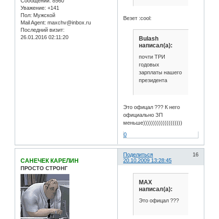
Сообщений:
8560
Уважение:
+141
Пол:
Мужской
Везет :cool:
Mail Agent:
maxchv@inbox.ru
Последний визит:
26.01.2016 02:11:20
Bulash
написал(а):
почти ТРИ
годовых
зарплаты нашего
президента
Это офицал ??? К него
официально ЗП
меньше))))))))))))))))))))
0
Поделиться
16
САНЕЧЕК КАРЕЛИН
20.10.2009 13:28:45
ПРОСТО СТРОНГ
MAX
написал(а):
Это офицал ???