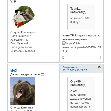
V.I.P.
Teanka
написал(а):
не менее 9 000
000 руб
Откуда:
Красноярск
почти ТРИ годовых зарплаты
Сообщений:
812
нашего президента
Уважение:
+47
Пол:
Мужской
Последний визит:
13.07.2021 13:00:18
0
Поделиться
15
MAX
20.10.2009 13:22:27
Да так покурить зашел)))
Grek80
написал(а):
Я аЖ
расстерялся!
Дааа... не успел
потратить, уже
новая зарплата
Откуда:
Камчатка