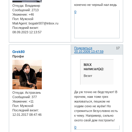
конечно не черный нал ведь
Откуда:
Владимир
Сообщений:
2713
0
Уважение:
+46
Пол:
Мужской
Mail Agent:
bogatir007@inbox.ru
Последний визит:
08.09.2023 12:13:57
Поделиться
17
Grek80
20.10.2009 13:47:59
Профи
MAX
написал(а):
Везет
Да уж точно не бедствуют! В
Откуда:
Астрахань
прочем, нам тоже грех
Сообщений:
377
жаловаться, пешком не
Уважение:
+11
Пол:
Мужской
ходим сено не жуём! Но
Последний визит:
стремиться безусловно есть
12.01.2017 08:47:46
к чему. Например, сильно
охото свой дом построить!
0