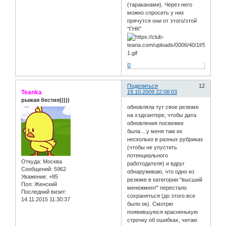
(тараканами). Через него
можно спросить у них
прячутся они от этого/этой
"ГНК"
0
Поделиться
12
Teanka
19.10.2009 22:08:03
рыжая бестия)))))
обновляла тут свое резюме
на хэдхантере, чтобы дата
обновления посвежее
была....у меня там их
несколько в разных рубриках
(чтобы не упустить
потенциального
Откуда:
Москва
работодателя) и вдруг
Сообщений:
5962
обнаруживаю, что одно из
Уважение:
+85
резюме в категории "высший
Пол:
Женский
менежмент" перестало
Последний визит:
сохраняться (до этого все
14.11.2015 11:30:37
было ок). Смотрю
появившуюся красненькую
строчку об ошибках, читаю