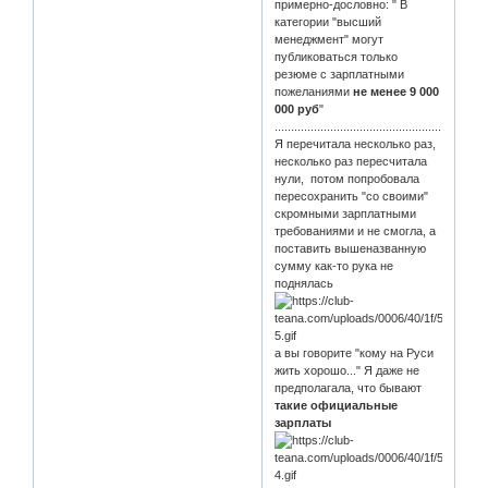
примерно-дословно: " В
категории "высший
менеджмент" могут
публиковаться только
резюме с зарплатными
пожеланиями
не менее
9 000
000 руб
"
.................................................................
Я перечитала несколько раз,
несколько раз пересчитала
нули, потом попробовала
пересохранить "со своими"
скромными зарплатными
требованиями и не смогла, а
поставить вышеназванную
сумму как-то рука не
поднялась
а вы говорите "кому на Руси
жить хорошо..." Я даже не
предполагала, что бывают
такие официальные
зарплаты