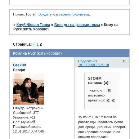
Привет, Гость!
Войдите
или
зарегистрируйтесь
.
»
Клуб Nissan Teana
»
Беседы на разные темы
»
Кому на
Руси жить хорошо?
Страница:
«
1
2
Кому на Руси жить хорошо?
Поделиться
11
Grek80
19.10.2009 15:30:18
Профи
STORM
написал(а):
тяжело от ГНК
постоянно
прятаться)))))))))))
Откуда:
Астрахань
Сообщений:
377
Ху из ит ГНК? У меня на
Уважение:
+11
Пол:
Мужской
работе один водитель купил
Последний визит:
дом среди циганских, говорит
12.01.2017 08:47:46
они хорошие соседи но со
своими правилами