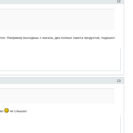
12
иятен. Например выходишь с магаза, два полных пакета продуктов, подошел
13
наю
не слышал.