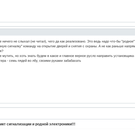
 ничего не слыхал (не читал), чего да как реализовано. Это ведь надо что-бы "родное
нную сигналку" команду на открытие дверей и снятия с охраны. А не как раньше напря
ия?
е мутить, но хоть знать будем в какое и главное верное русло направить установщика с
стера - семь пядей во лбу, своими руками забабахать
кт сигнализации и родной электроники!!!