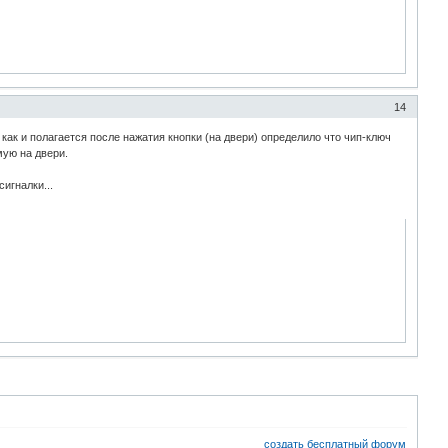
14
" как и полагается после нажатия кнопки (на двери) определило что чип-ключ
мую на двери.
игналки...
создать бесплатный форум