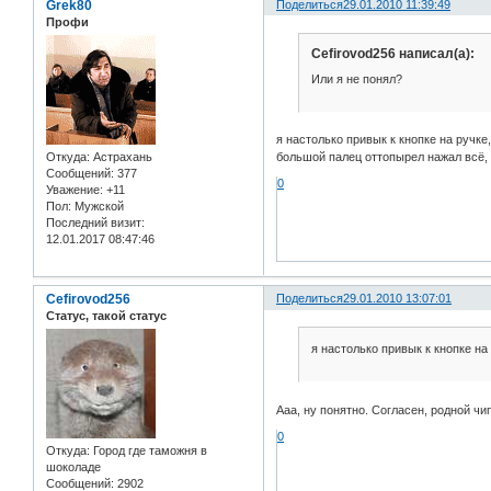
Grek80
Поделиться
29.01.2010 11:39:49
Профи
Cefirovod256 написал(а):
Или я не понял?
я настолько привык к кнопке на ручк
большой палец оттопырел нажал всё, от
Откуда:
Астрахань
Сообщений:
377
0
Уважение:
+11
Пол:
Мужской
Последний визит:
12.01.2017 08:47:46
Cefirovod256
Поделиться
29.01.2010 13:07:01
Статус, такой статус
я настолько привык к кнопке на
Ааа, ну понятно. Согласен, родной чи
0
Откуда:
Город где таможня в
шоколаде
Сообщений:
2902