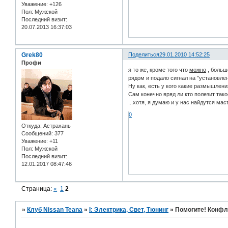
Уважение:
+126
Пол:
Мужской
Последний визит:
20.07.2013 16:37:03
Grek80
Поделиться
29.01.2010 14:52:25
Профи
я то же, кроме того что
можно
, больше
рядом и подало сигнал на "установле
Ну как, есть у кого какие размышлен
Сам конечно вряд ли кто полезит тако
...хотя, я думаю и у нас найдутся ма
0
Откуда:
Астрахань
Сообщений:
377
Уважение:
+11
Пол:
Мужской
Последний визит:
12.01.2017 08:47:46
Страница:
«
1
2
»
Клуб Nissan Teana
»
I: Электрика, Свет, Тюнинг
»
Помогите! Конфли