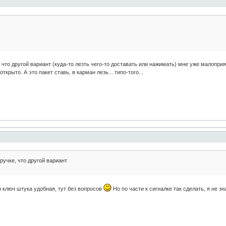
е, что другой вариант (куда-то лезть чего-то доставать или нажимать) мне уже малопр
крыто. А это пакет ставь, в карман лезь... типо-того...
 ручке, что другой вариант
п ключ штука удобная, тут без вопросов
Но по части к сигналке так сделать, я не з