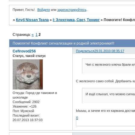
Привет, Гость!
Войдите
или
зарегистрируйтесь
.
»
Клуб Nissan Teana
»
I: Электрика, Свет, Тюнинг
»
Помогите! Конфли
Страница:
«
1
2
Помогите! Конфликт сигнализации и родной электроники!!!
Cefirovod256
Поделиться
29.01.2010 08:35:17
Статус, такой статус
Чип с железного ключа брали и
С железного само собой. Дербанить ка
Откуда:
Город где таможня в
И ещё слыхал, что можно сигна
шоколаде
Сообщений:
2902
Уважение:
+126
Ыыыы, а зачем его из кармана достав
Пол:
Мужской
Последний визит:
0
20.07.2013 16:37:03