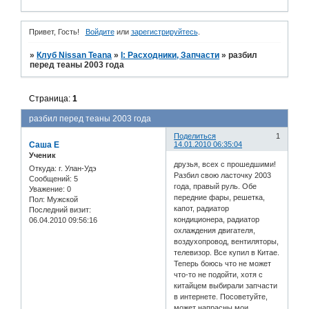
Привет, Гость!
Войдите
или
зарегистрируйтесь
.
»
Клуб Nissan Teana
»
I: Расходники, Запчасти
»
разбил
перед теаны 2003 года
Страница:
1
разбил перед теаны 2003 года
Поделиться
1
Саша Е
14.01.2010 06:35:04
Ученик
друзья, всех с прошедшими!
Откуда:
г. Улан-Удэ
Разбил свою ласточку 2003
Сообщений:
5
года, правый руль. Обе
Уважение:
0
передние фары, решетка,
Пол:
Мужской
капот, радиатор
Последний визит:
кондиционера, радиатор
06.04.2010 09:56:16
охлаждения двигателя,
воздухопровод, вентиляторы,
телевизор. Все купил в Китае.
Теперь боюсь что не может
что-то не подойти, хотя с
китайцем выбирали запчасти
в интернете. Посоветуйте,
может напрасны мои