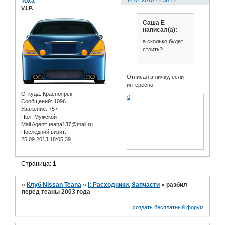
Toxa
V.I.P.
Саша Е
написал(а):
а сколько будет
стоить?
Отписал в личку, если
интересно.
Откуда:
Красноярск
0
Сообщений:
1096
Уважение:
+57
Пол:
Мужской
Mail Agent:
teana137@mail.ru
Последний визит:
25.09.2013 18:05:39
Страница:
1
»
Клуб Nissan Teana
»
I: Расходники, Запчасти
»
разбил
перед теаны 2003 года
создать бесплатный форум