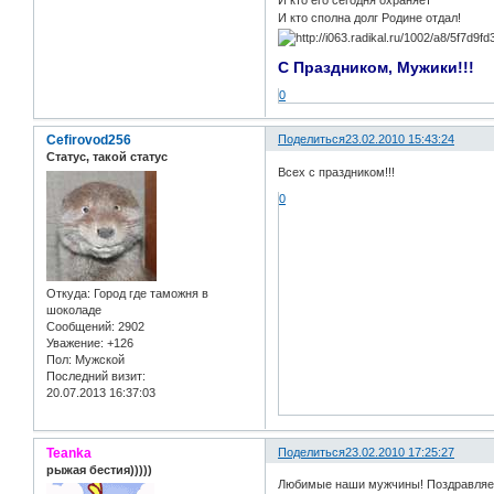
И кто его сегодня охраняет
И кто сполна долг Родине отдал!
С Праздником, Мужики!!!
0
Cefirovod256
Поделиться
23.02.2010 15:43:24
Статус, такой статус
Всех с праздником!!!
0
Откуда:
Город где таможня в
шоколаде
Сообщений:
2902
Уважение:
+126
Пол:
Мужской
Последний визит:
20.07.2013 16:37:03
Teanka
Поделиться
23.02.2010 17:25:27
рыжая бестия)))))
Любимые наши мужчины! Поздравляем 