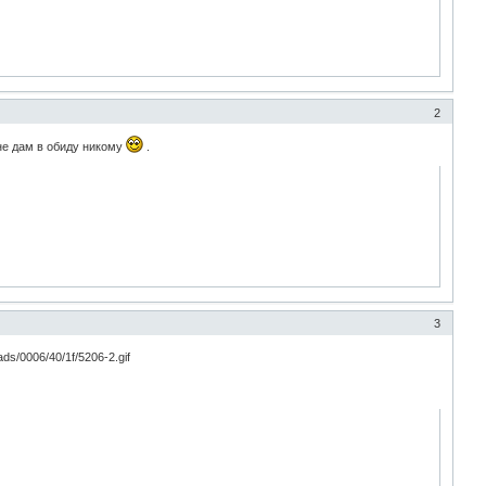
2
 не дам в обиду никому
.
3