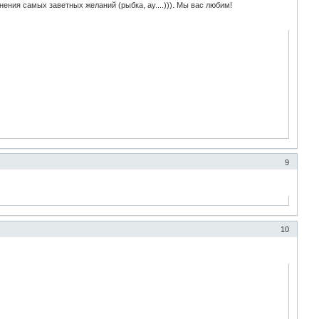
нения самых заветных желаний (рыбка, ау....))). Мы вас любим!
9
10