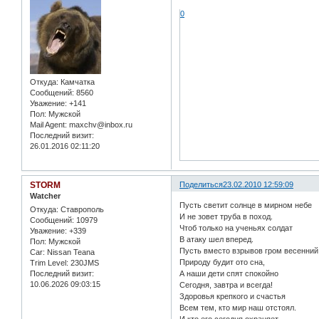
0
Откуда:
Камчатка
Сообщений:
8560
Уважение:
+141
Пол:
Мужской
Mail Agent:
maxchv@inbox.ru
Последний визит:
26.01.2016 02:11:20
STORM
Поделиться
23.02.2010 12:59:09
Watcher
Пусть светит солнце в мирном небе
Откуда:
Ставрополь
И не зовет труба в поход.
Сообщений:
10979
Чтоб только на ученьях солдат
Уважение:
+339
В атаку шел вперед.
Пол:
Мужской
Пусть вместо взрывов гром весенний
Car:
Nissan Teana
Природу будит ото сна,
Trim Level:
230JMS
Последний визит:
А наши дети спят спокойно
10.06.2026 09:03:15
Сегодня, завтра и всегда!
Здоровья крепкого и счастья
Всем тем, кто мир наш отстоял.