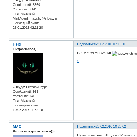
Откуда:
Камчатка
Сообщений:
8560
Уважение:
+141
Пол:
Мужской
Mail Agent:
maxchv@inbox.ru
Последний визит:
26.01.2016 02:11:20
Helg
Поделиться
23.02.2010 07:15:11
Ситроеновод
ВСЕХ С 23 ФЕВРАЛЯ!
0
Откуда:
Екатеринбург
Сообщений:
999
Уважение:
+40
Пол:
Мужской
Последний визит:
10.02.2017 11:52:16
MAX
Поделиться
23.02.2010 10:28:02
Да так покурить зашел)))
Ну вот и настал НАШ день! Мужики, 