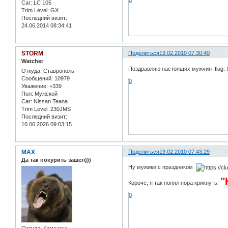
0
Car:
LC 105
Trim Level:
GX
Последний визит:
24.06.2014 08:34:41
STORM
Поделиться
19.02.2010 07:30:40
Watcher
Поздравляю настоящих мужчин :flag: 
Откуда:
Ставрополь
Сообщений:
10979
0
Уважение:
+339
Пол:
Мужской
Car:
Nissan Teana
Trim Level:
230JMS
Последний визит:
10.06.2026 09:03:15
MAX
Поделиться
19.02.2010 07:43:29
Да так покурить зашел)))
Ну мужики с праздником
"
Короче, я так понял пора крикнуть:
0