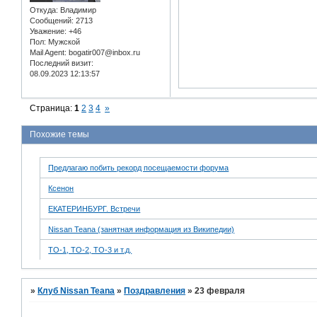
Откуда:
Владимир
Сообщений:
2713
Уважение:
+46
Пол:
Мужской
Mail Agent:
bogatir007@inbox.ru
Последний визит:
08.09.2023 12:13:57
Страница:
1
2
3
4
»
Похожие темы
Предлагаю побить рекорд посещаемости форума
Ксенон
ЕКАТЕРИНБУРГ. Встречи
Nissan Teana (занятная информация из Википедии)
ТО-1, ТО-2, ТО-3 и т.д.
»
Клуб Nissan Teana
»
Поздравления
»
23 февраля