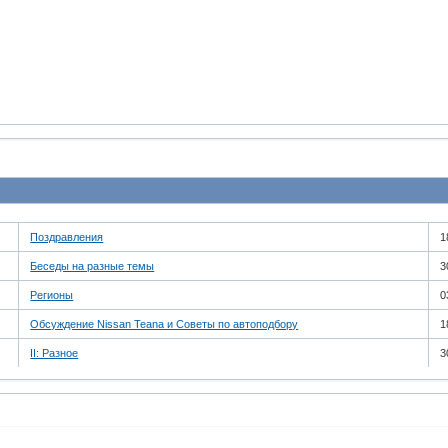
Поздравления
1
Беседы на разные темы
3
Регионы
0
Обсуждение Nissan Teana и Советы по автоподбору
1
II: Разное
3