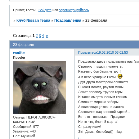
Привет, Гость!
Войдите
или
зарегистрируйтесь
.
»
Клуб Nissan Teana
»
Поздравления
»
23 февраля
Страница:
1
2
3
4
»
23 февраля
wedfor
Поделиться
19.02.2010 03:02:53
Профи
Предлагаю здесь поздравлять нас (си
Стреляют пушки, пулеметы,
Ракеты с бомбами летают!
А в небе храбрые Pilotы
Друг друга мастерски сбивают!
Пылает пламя, рвутся мины,
Лежат повсюду трупов горы..
И танки смертоносным клином
Сминают мирные заборы...
А полководец взявши ластик
Склонился над военной картой...
Вот это - понимаю - Праздник!
Откуда:
ПЕРОПАВЛОВСК-
Не то что, блин, 8 марта!
КАМЧАТСКИЙ
Сообщений:
977
С праздником!
Уважение:
+43
ЗЫ: Дамы, без обид))) :flag:
Пол:
Мужской