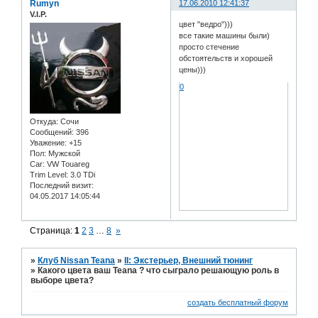
Rumyn
17.06.2010 12:41:37
V.I.P.
цвет "ведро")))
все такие машины были)
просто стечение
обстоятельств и хорошей
цены)))
0
Откуда:
Сочи
Сообщений:
396
Уважение:
+15
Пол:
Мужской
Car:
VW Touareg
Trim Level:
3.0 TDi
Последний визит:
04.05.2017 14:05:44
Страница:
1
2
3
…
8
»
»
Клуб Nissan Teana
»
II: Экстерьер, Внешний тюнинг
»
Какого цвета ваш Teana ? что сыграло решающую роль в
выборе цвета?
создать бесплатный форум