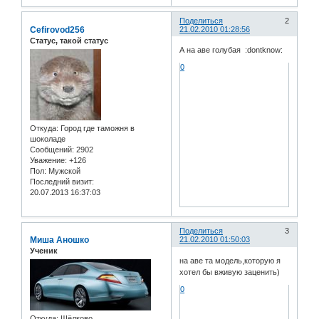
Поделиться
2
Cefirovod256
21.02.2010 01:28:56
Статус, такой статус
А на аве голубая :dontknow:
0
Откуда:
Город где таможня в
шоколаде
Сообщений:
2902
Уважение:
+126
Пол:
Мужской
Последний визит:
20.07.2013 16:37:03
Поделиться
3
Миша Аношко
21.02.2010 01:50:03
Ученик
на аве та модель,которую я
хотел бы вживую заценить)
0
Откуда:
Щёлково