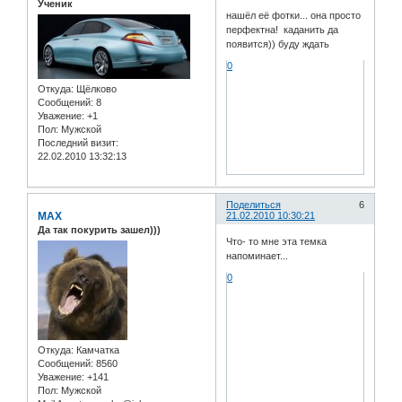
Ученик
нашёл её фотки... она просто
перфектна! каданить да
появится)) буду ждать
0
Откуда:
Щёлково
Сообщений:
8
Уважение:
+1
Пол:
Мужской
Последний визит:
22.02.2010 13:32:13
Поделиться
6
MAX
21.02.2010 10:30:21
Да так покурить зашел)))
Что- то мне эта темка
напоминает...
0
Откуда:
Камчатка
Сообщений:
8560
Уважение:
+141
Пол:
Мужской