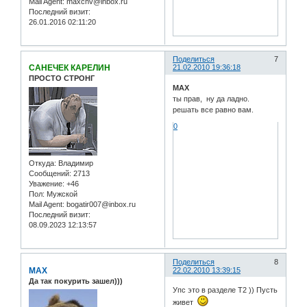
Mail Agent:
maxchv@inbox.ru
Последний визит:
26.01.2016 02:11:20
Поделиться
7
САНЕЧЕК КАРЕЛИН
21.02.2010 19:36:18
ПРОСТО СТРОНГ
MAX
ты прав, ну да ладно.
решать все равно вам.
0
Откуда:
Владимир
Сообщений:
2713
Уважение:
+46
Пол:
Мужской
Mail Agent:
bogatir007@inbox.ru
Последний визит:
08.09.2023 12:13:57
Поделиться
8
MAX
22.02.2010 13:39:15
Да так покурить зашел)))
Упс это в разделе Т2 )) Пусть
живет