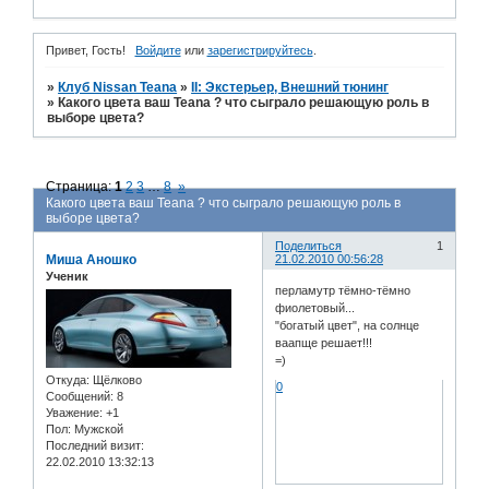
Привет, Гость!
Войдите
или
зарегистрируйтесь
.
»
Клуб Nissan Teana
»
II: Экстерьер, Внешний тюнинг
»
Какого цвета ваш Teana ? что сыграло решающую роль в
выборе цвета?
Страница:
1
2
3
…
8
»
Какого цвета ваш Teana ? что сыграло решающую роль в
выборе цвета?
Поделиться
1
Миша Аношко
21.02.2010 00:56:28
Ученик
перламутр тёмно-тёмно
фиолетовый...
"богатый цвет", на солнце
ваапще решает!!!
=)
Откуда:
Щёлково
0
Сообщений:
8
Уважение:
+1
Пол:
Мужской
Последний визит:
22.02.2010 13:32:13