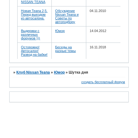
NISSAN TEANA
Новая Teana 2,5.
Обсуждение
04.11.2010
Перед выездом
Nissan Teana и
из автосалона.
Советы по
автоподбору
Выдержки с
Юмор
14.04.2012
различных
форумов )))
Осторожно!
Беседы на
16.11.2018
Автосалон!
разные темы
Развод на бабки!
»
Клуб Nissan Teana
»
Юмор
»
Шутка дня
создать бесплатный форум