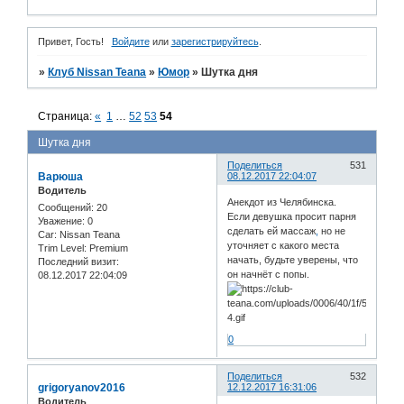
Привет, Гость!
Войдите
или
зарегистрируйтесь
.
»
Клуб Nissan Teana
»
Юмор
»
Шутка дня
Страница:
«
1
…
52
53
54
Шутка дня
Поделиться
531
Варюша
08.12.2017 22:04:07
Водитель
Анекдот из Челябинска.
Сообщений:
20
Если девушка просит парня
Уважение:
0
сделать ей массаж
,
но не
Car:
Nissan Teana
уточняет с какого места
Trim Level:
Premium
начать, будьте уверены, что
Последний визит:
он начнёт с попы.
08.12.2017 22:04:09
0
Поделиться
532
grigoryanov2016
12.12.2017 16:31:06
Водитель