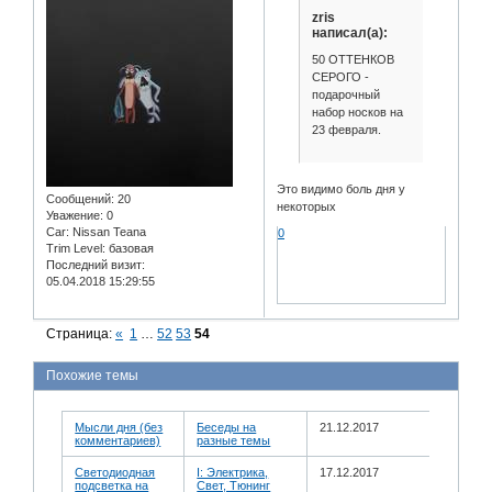
zris
написал(а):
50 ОТТЕНКОВ
СЕРОГО -
подарочный
набор носков на
23 февраля.
Это видимо боль дня у
Сообщений:
20
некоторых
Уважение:
0
Car:
Nissan Teana
0
Trim Level:
базовая
Последний визит:
05.04.2018 15:29:55
Страница:
«
1
…
52
53
54
Похожие темы
Мысли дня (без
Беседы на
21.12.2017
комментариев)
разные темы
Светодиодная
I: Электрика,
17.12.2017
подсветка на
Свет, Тюнинг