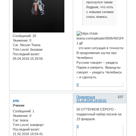
проснулся таким
бодрым, что хоть
с новыми силами
спать ложись.
Сообщений:
20
Уважение:
0
Car:
Nissan Teana
это моя ситуация в точности
Trim Level:
базовая
В продолжение шутки про
Последний визит:
Челябинск
05.04.2018 15:29:55
Русские говорят – увидеть
Париж и умереть. Французы
говорят – увидеть Челябинск
– и сдохнуть.
0
Поделиться
537
zris
21.02.2018 19:50:01
Ученик
50 ОТТЕНКОВ СЕРОГО -
Сообщений:
1
подарочный набор носков на
Уважение:
0
23 февраля.
Car:
teana
Trim Level:
комфорт
0
Последний визит:
21.02.2018 19:54:41