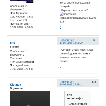
желательно, посещающая
Сообщений:
20
солярий.
Уважение:
0
- Курица-гриль, что ли?!..
Пол:
Мужской
Car:
Ниссан Тиана
Trim Level:
l33
Последний визит:
02.02.2018 14:18:04
0
Поделиться
535
zris
17.02.2018 18:00:27
Ученик
- Сегодня утром проснулся
Сообщений:
1
таким бодрым, что хоть с
Уважение:
0
новыми силами спать
Car:
teana
ложись.
Trim Level:
комфорт
Последний визит:
0
21.02.2018 19:54:41
Поделиться
536
Kisunya
20.02.2018 22:59:11
Водитель
zris
написал(а):
- Сегодня утром