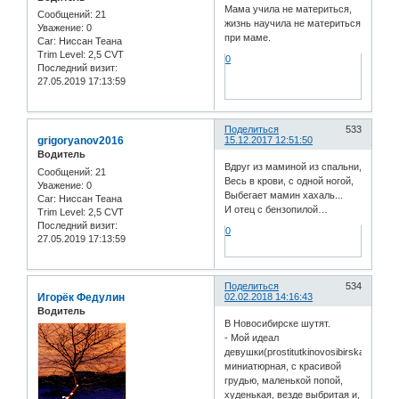
Мама учила не материться,
Сообщений:
21
жизнь научила не материться
Уважение:
0
при маме.
Car:
Ниссан Теана
Trim Level:
2,5 CVT
0
Последний визит:
27.05.2019 17:13:59
Поделиться
533
grigoryanov2016
15.12.2017 12:51:50
Водитель
Вдруг из маминой из спальни,
Сообщений:
21
Весь в крови, с одной ногой,
Уважение:
0
Выбегает мамин хахаль...
Car:
Ниссан Теана
И отец с бензопилой…
Trim Level:
2,5 CVT
Последний визит:
0
27.05.2019 17:13:59
Поделиться
534
Игорёк Федулин
02.02.2018 14:16:43
Водитель
В Новосибирске шутят.
- Мой идеал
девушки(prostitutkinovosibirskaxxx.net)
миниатюрная, с красивой
грудью, маленькой попой,
худенькая, везде выбритая и,