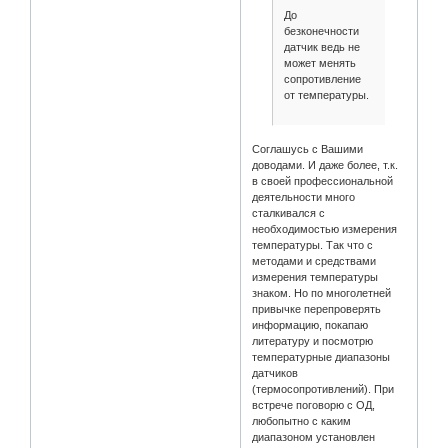
До
безконечности
датчик ведь не
может менять
сопротивление
от температуры.
Соглашусь с Вашими
доводами. И даже более, т.к.
в своей профессиональной
деятельности много
сталкивался с
необходимостью измерения
температуры. Так что с
методами и средствами
измерения температуры
знаком. Но по многолетней
привычке перепроверять
информацию, покапаю
литературу и посмотрю
температурные диапазоны
датчиков
(термосопротивлений). При
встрече поговорю с ОД,
любопытно с каким
диапазоном установлен