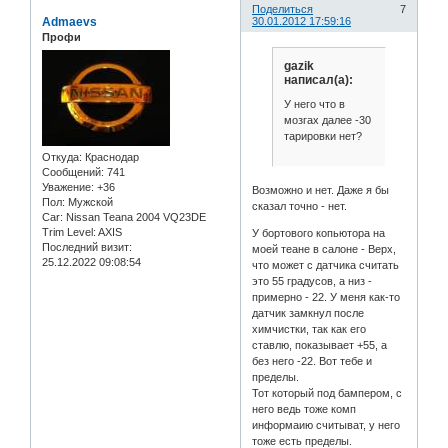
Поделиться
7
Admaevs
30.01.2012 17:59:16
Профи
gazik
написал(а):
У него что в
мозгах далее -30
тарировки нет?
Откуда:
Краснодар
Сообщений:
741
Уважение:
+36
Возможно и нет. Даже я бы
Пол:
Мужской
сказал точно - нет.
Car:
Nissan Teana 2004 VQ23DE
Trim Level:
AXIS
У бортового копьютора на
Последний визит:
моей теане в салоне - Верх,
25.12.2022 09:08:54
что может с датчика считать
это 55 градусов, а низ -
примерно - 22. У меня как-то
датчик замкнул после
химчистки, так как его
ставлю, показывает +55, а
без него -22. Вот тебе и
пределы.
Тот который под бампером, с
него ведь тоже комп
информаию считыват, у него
тоже есть пределы.