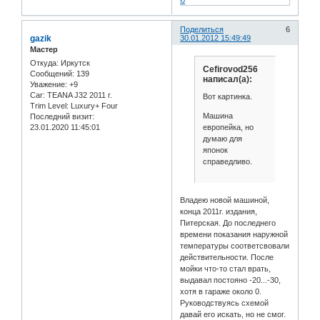
Поделиться
6
gazik
30.01.2012 15:49:49
Мастер
Откуда:
Иркутск
Cefirovod256
Сообщений:
139
написал(а):
Уважение:
+9
Car:
TEANA J32 2011 г.
Вот картинка.
Trim Level:
Luxury+ Four
Машина
Последний визит:
европейка, но
23.01.2020 11:45:01
думаю для
японок
справедливо.
Владею новой машиной,
конца 2011г. издания,
Питерская. До последнего
времени показания наружной
температуры соответсвовали
действительности. После
мойки что-то стал врать,
выдавал постояно -20...-30,
хотя в гараже около 0.
Руководствуясь схемой
давай его искать, но не смог.