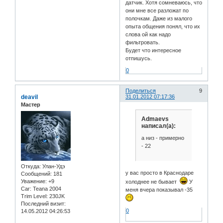
датчик. Хотя сомневаюсь, что
они мне все разложат по
полочкам. Даже из малого
опыта общения понял, что их
слова ой как надо
фильтровать.
Будет что интересное
отпишусь.
0
Поделиться
9
deavil
31.01.2012 07:17:36
Мастер
Admaevs
написал(а):
а низ - примерно
- 22
Откуда:
Улан-Удэ
у вас просто в Краснодаре
Сообщений:
181
Уважение:
+9
холоднее не бывает
У
Car:
Teana 2004
меня вчера показывал -35
Trim Level:
230JK
Последний визит:
0
14.05.2012 04:26:53