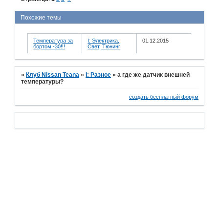
Похожие темы
Температура за
I: Электрика,
01.12.2015
бортом -30!!!
Свет, Тюнинг
»
Клуб Nissan Teana
»
I: Разное
»
а где же датчик внешней
температуры?
создать бесплатный форум