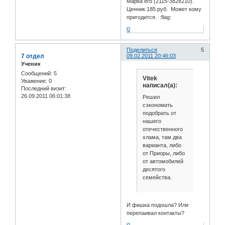
Марка его (2115-3828210).
Ценник 185 руб. Может кому
пригодится. :flag:
0
Поделиться
5
7 отдел
09.02.2011 20:46:03
Ученик
Сообщений:
5
Vitek
Уважение:
0
написал(а):
Последний визит:
26.09.2011 06:01:38
Решил
сэкономить
подобрать от
нашего
отечественного
хлама, там два
варианта, либо
от Приоры, либо
от автомобилей
десятого
семейства.
И фишка подошла? Или
перепаивал контакты?
0