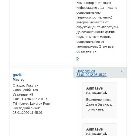
Компьютор считывает
информацию с датчика по
сопротивлению
(термосопротивлению)
которое меняется от
окружающей температуры.
До безконечности датчик
ведь не может менять
сопротивление от
температуры. Этим все
объясняется.
0
Поделиться
8
gazik
31.01.2012 03:15:22
Мастер
Откуда:
Иркутск
Admaevs
Сообщений:
139
написал(а):
Уважение:
+9
Car:
TEANA J32 2011 г.
Возможно и нет.
Trim Level:
Luxury+ Four
Даже я бы сказал
Последний визит:
точно - нет.
23.01.2020 11:45:01
Admaevs
написал(а):