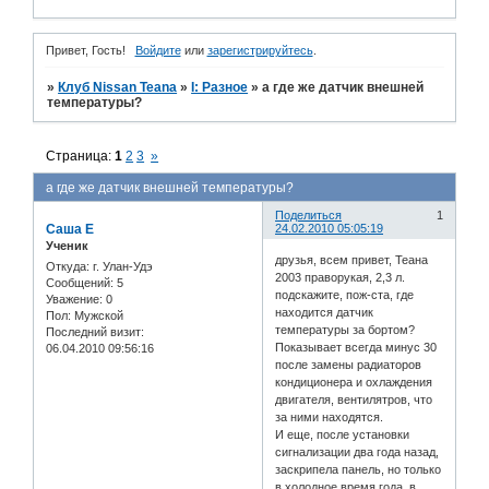
Привет, Гость!
Войдите
или
зарегистрируйтесь
.
»
Клуб Nissan Teana
»
I: Разное
»
а где же датчик внешней
температуры?
Страница:
1
2
3
»
а где же датчик внешней температуры?
Поделиться
1
Саша Е
24.02.2010 05:05:19
Ученик
друзья, всем привет, Теана
Откуда:
г. Улан-Удэ
2003 праворукая, 2,3 л.
Сообщений:
5
подскажите, пож-ста, где
Уважение:
0
находится датчик
Пол:
Мужской
температуры за бортом?
Последний визит:
Показывает всегда минус 30
06.04.2010 09:56:16
после замены радиаторов
кондиционера и охлаждения
двигателя, вентилятров, что
за ними находятся.
И еще, после установки
сигнализации два года назад,
заскрипела панель, но только
в холодное время года. в