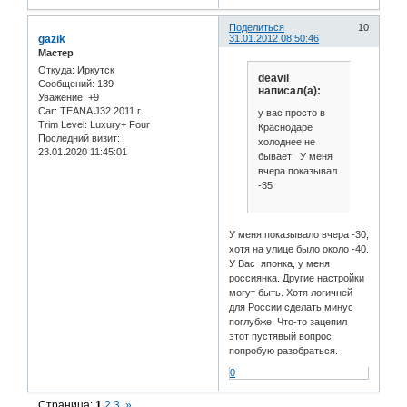
Поделиться
10
gazik
31.01.2012 08:50:46
Мастер
Откуда:
Иркутск
deavil
Сообщений:
139
написал(а):
Уважение:
+9
Car:
TEANA J32 2011 г.
у вас просто в
Trim Level:
Luxury+ Four
Краснодаре
Последний визит:
холоднее не
23.01.2020 11:45:01
бывает У меня
вчера показывал
-35
У меня показывало вчера -30,
хотя на улице было около -40.
У Вас японка, у меня
россиянка. Другие настройки
могут быть. Хотя логичней
для России сделать минус
поглубже. Что-то зацепил
этот пустявый вопрос,
попробую разобраться.
0
Страница:
1
2
3
»