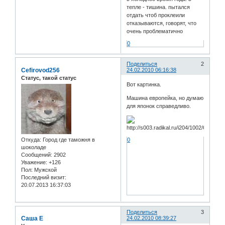
тепле - тишина. пытался
отдать чтоб проклеили
отказываются, говорят, что
очень проблематично
0
Поделиться
2
Cefirovod256
24.02.2010 06:16:38
Статус, такой статус
Вот картинка.
Машина европейка, но думаю
для японок справедливо.
Откуда:
Город где таможня в
0
шоколаде
Сообщений:
2902
Уважение:
+126
Пол:
Мужской
Последний визит:
20.07.2013 16:37:03
Поделиться
3
Саша Е
24.02.2010 08:39:27