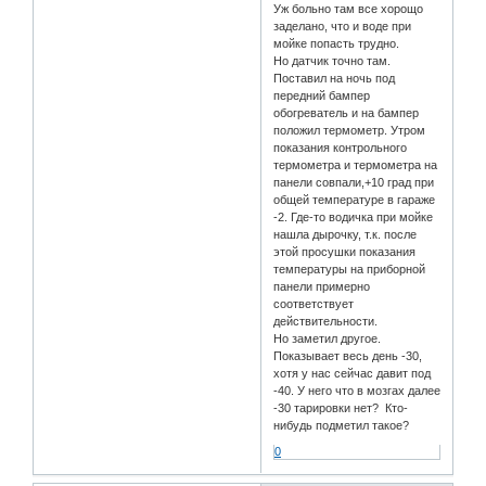
Уж больно там все хорощо
заделано, что и воде при
мойке попасть трудно.
Но датчик точно там.
Поставил на ночь под
передний бампер
обогреватель и на бампер
положил термометр. Утром
показания контрольного
термометра и термометра на
панели совпали,+10 град при
общей температуре в гараже
-2. Где-то водичка при мойке
нашла дырочку, т.к. после
этой просушки показания
температуры на приборной
панели примерно
соответствует
действительности.
Но заметил другое.
Показывает весь день -30,
хотя у нас сейчас давит под
-40. У него что в мозгах далее
-30 тарировки нет? Кто-
нибудь подметил такое?
0