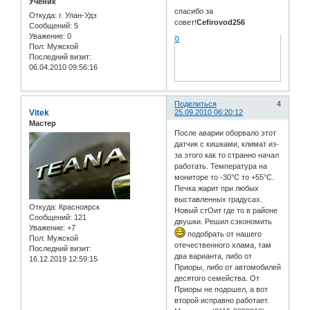
Ученик
спасибо за
Откуда:
г. Улан-Удэ
совет!
Cefirovod256
Сообщений:
5
Уважение:
0
0
Пол:
Мужской
Последний визит:
06.04.2010 09:56:16
Поделиться
4
Vitek
25.09.2010 06:20:12
Мастер
После аварии оборвало этот
датчик с кишками, климат из-
за этого как то странно начал
работать. Температура на
мониторе то -30°С то +55°С.
Печка жарит при любых
выставленных градусах.
Откуда:
Красноярск
Новый стОит где то в районе
Сообщений:
121
двушки. Решил сэкономить
Уважение:
+7
подобрать от нашего
Пол:
Мужской
отечественного хлама, там
Последний визит:
два варианта, либо от
16.12.2019 12:59:15
Приоры, либо от автомобилей
десятого семейства. От
Приоры не подошел, а вот
второй исправно работает.