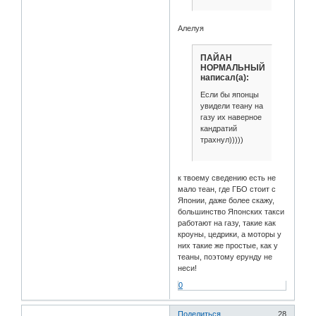
Алелуя
ПАЙАН
НОРМАЛЬНЫЙ
написал(а):
Если бы японцы
увидели теану на
газу их наверное
кандратий
трахнул)))))
к твоему сведению есть не
мало теан, где ГБО стоит с
Японии, даже более скажу,
большинство Японских такси
работают на газу, такие как
кроуны, цедрики, а моторы у
них такие же простые, как у
теаны, поэтому ерунду не
неси!
0
Поделиться
28