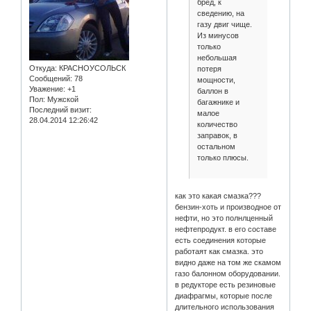
бред, к
сведению, на
газу двиг чище.
Из минусов
только
небольшая
Откуда:
КРАСНОУСОЛЬСК
потеря
Сообщений:
78
мощности,
Уважение:
+1
баллон в
Пол:
Мужской
багажнике и
Последний визит:
малое
28.04.2014 12:26:42
количество
заправок, в
остальном
только плюсы.
как это какая смазка???
бензин-хоть и производное от
нефти, но это полнлценный
нефтепродукт. в его составе
есть соединения которые
работаят как смазка. это
видно даже на том же скамом
газо балонном оборудовании.
в редукторе есть резиновые
диафрагмы, которые после
длительного использования