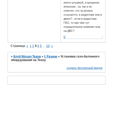
инете штурмуй, а аукционы
японские...ты так и не
ответил, что за резина
ссыхается, в редукторе или в
двиге?...если в редкуторе
ГБО, то при чём тут
отрицательное влияние газа
на ДВС?
0
Страница:
«
1
2
3
4
5
…
10
»
»
Клуб Nissan Teana
»
I: Разное
»
Установка газо-балонного
оборудования на Teanу
создать бесплатный форум