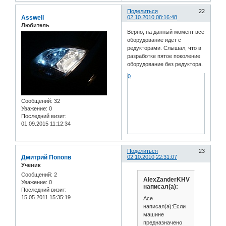
Поделиться
22
Asswell
02.10.2010 08:16:48
Любитель
Верно, на данный момент все
оборудование идет с
редукторами. Слышал, что в
разработке пятое поколение
оборудование без редуктора.
0
Сообщений:
32
Уважение:
0
Последний визит:
01.09.2015 11:12:34
Поделиться
23
Дмитрий Попопв
02.10.2010 22:31:07
Ученик
Сообщений:
2
AlexZanderKHV
Уважение:
0
написал(а):
Последний визит:
15.05.2011 15:35:19
Ace
написал(а):Если
машине
предназначено