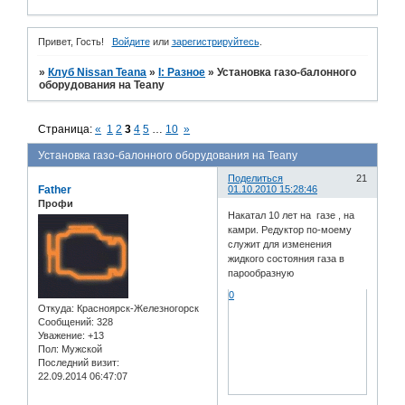
Привет, Гость!
Войдите
или
зарегистрируйтесь
.
»
Клуб Nissan Teana
»
I: Разное
»
Установка газо-балонного
оборудования на Teanу
Страница:
«
1
2
3
4
5
…
10
»
Установка газо-балонного оборудования на Teanу
Поделиться
21
Father
01.10.2010 15:28:46
Профи
Накатал 10 лет на газе , на
камри. Редуктор по-моему
служит для изменения
жидкого состояния газа в
парообразную
0
Откуда:
Красноярск-Железногорск
Сообщений:
328
Уважение:
+13
Пол:
Мужской
Последний визит:
22.09.2014 06:47:07