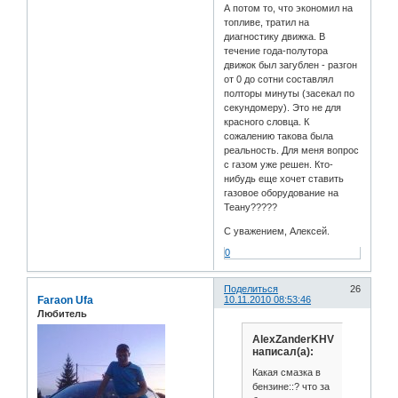
А потом то, что экономил на
топливе, тратил на
диагностику движка. В
течение года-полутора
движок был загублен - разгон
от 0 до сотни составлял
полторы минуты (засекал по
секундомеру). Это не для
красного словца. К
сожалению такова была
реальность. Для меня вопрос
с газом уже решен. Кто-
нибудь еще хочет ставить
газовое оборудование на
Теану?????
С уважением, Алексей.
0
Поделиться
26
Faraon Ufa
10.11.2010 08:53:46
Любитель
AlexZanderKHV
написал(а):
Какая смазка в
бензине::? что за