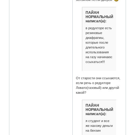
ПАЙАН
НОРМАЛЬНЫЙ
написал(а):
в редукторе есть
резиновые
диафрагмы,
которые после
длительного
использования
на газу начинаюс
ссыхаться!!!
От старости они ссыхаются,
если речь о редукторе
Ловато(газовый) или другой
какой?
ПАЙАН
НОРМАЛЬНЫЙ
написал(а):
я студент и все
же нахожу деньги
на бензин