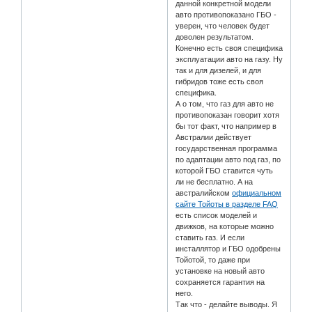
данной конкретной модели
авто противопоказано ГБО -
уверен, что человек будет
доволен результатом.
Конечно есть своя специфика
эксплуатации авто на газу. Ну
так и для дизелей, и для
гибридов тоже есть своя
специфика.
А о том, что газ для авто не
противопоказан говорит хотя
бы тот факт, что например в
Австралии действует
государственная программа
по адаптации авто под газ, по
которой ГБО ставится чуть
ли не бесплатно. А на
австралийском
официальном
сайте Тойоты в разделе FAQ
есть список моделей и
движков, на которые можно
ставить газ. И если
инсталлятор и ГБО одобрены
Тойотой, то даже при
установке на новый авто
сохраняется гарантия на
него.
Так что - делайте выводы. Я