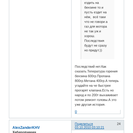
ездить на
бензине то и
пусть ездит на
нём, всё таки
что не говори а
газ для мотора
не так уж и
хорош.
Последствия
будут не сразу
но придут.))
Последствий нет.Как
сказать.Тепература горения
бензина 600гр.Пропана
800гр.Метана 400гр.А теперь
угадайте на че быстрее
прогарят клапана.Есть но
народ и по 200т выхаживает
потом ремонт головы.А это
уже другая история.
0
Поделиться
24
AlexZanderKHV
03.10.2010 03:10:21
Хабаровчанин