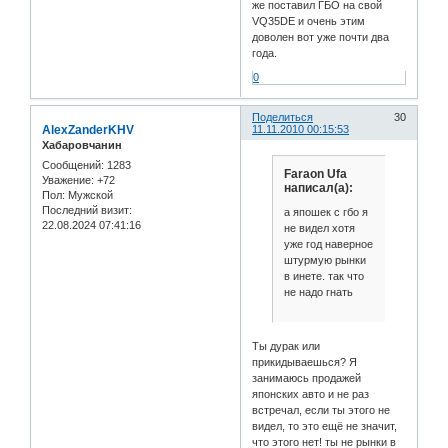
же поставил ГБО на свой
VQ35DE и очень этим
доволен вот уже почти два
года.
0
Поделиться
30
AlexZanderKHV
11.11.2010 00:15:53
Хабаровчанин
Сообщений:
1283
Faraon Ufa
Уважение:
+72
написал(а):
Пол:
Мужской
Последний визит:
а япошек с гбо я
22.08.2024 07:41:16
не видел хотя
уже год наверное
штурмую рынки
в инете. так что
не надо гнать
Ты дурак или
прикидываешься? Я
занимаюсь продажей
японских авто и не раз
встречал, если ты этого не
видел, то это ещё не значит,
что этого нет! ты не рынки в