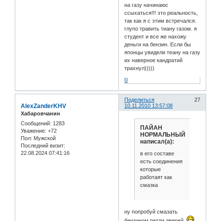
на газу начинаюс
ссыхаться!!! это реальность,
так как я с этим встречался.
глупо травить тиану газом. я
студент и все же нахожу
деньги на бензин. Если бы
японцы увидели теану на газу
их наверное кандратий
трахнул)))))
0
Поделиться
27
AlexZanderKHV
10.11.2010 13:57:08
Хабаровчанин
Сообщений:
1283
ПАЙАН
Уважение:
+72
НОРМАЛЬНЫЙ
Пол:
Мужской
написал(а):
Последний визит:
22.08.2024 07:41:16
в его составе
есть соединения
которые
работаят как
смазка
ну попробуй смазать
бензином петли дверей