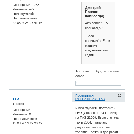
Сообщений:
1283
Дмитрий
Уважение:
+72
Попопв
Пол:
Мужской
написал(а):
Последний визит:
22.08.2024 07:41:16
AlexZanderKHV
написал(а):
Ace
написал(а):Если
машине
предназначено
ездить
Так написал, буд-то это мои
слова....
0
Поделиться
25
sav
09.11.2010 23:51:53
Ученик
Имел глупость поставить
Сообщений:
1
ГБО (Ловато пр-ва Италия)
Уважение:
0
на ТАЗ 21099. Было это году
Последний визит:
так в 2004. Поначалу
13.08.2013 12:26:42
радовала экономия на
топливе - почти в два раза!!!!!