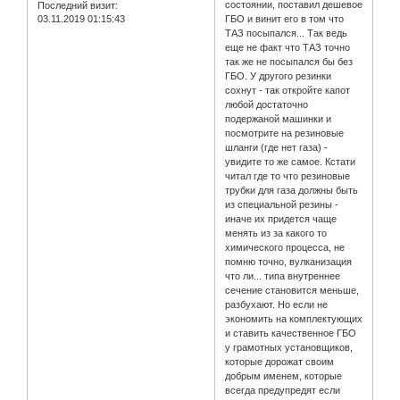
состоянии, поставил дешевое
Последний визит:
ГБО и винит его в том что
03.11.2019 01:15:43
ТАЗ посыпался... Так ведь
еще не факт что ТАЗ точно
так же не посыпался бы без
ГБО. У другого резинки
сохнут - так откройте капот
любой достаточно
подержаной машинки и
посмотрите на резиновые
шланги (где нет газа) -
увидите то же самое. Кстати
читал где то что резиновые
трубки для газа должны быть
из специальной резины -
иначе их придется чаще
менять из за какого то
химического процесса, не
помню точно, вулканизация
что ли... типа внутреннее
сечение становится меньше,
разбухают. Но если не
экономить на комплектующих
и ставить качественное ГБО
у грамотных установщиков,
которые дорожат своим
добрым именем, которые
всегда предупредят если