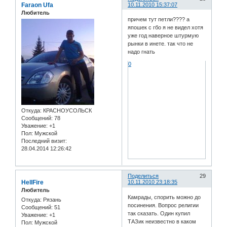
Faraon Ufa
10.11.2010 15:37:07
Любитель
причем тут петли???? а
япошек с гбо я не видел хотя
уже год наверное штурмую
рынки в инете. так что не
надо гнать
0
Откуда:
КРАСНОУСОЛЬСК
Сообщений:
78
Уважение:
+1
Пол:
Мужской
Последний визит:
28.04.2014 12:26:42
Поделиться
29
HellFire
10.11.2010 23:18:35
Любитель
Камрады, спорить можно до
Откуда:
Рязань
посинения. Вопрос религии
Сообщений:
51
так сказать. Один купил
Уважение:
+1
ТАЗик неизвестно в каком
Пол:
Мужской