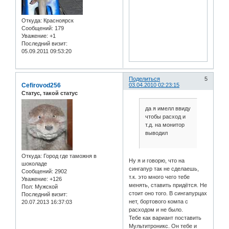
Откуда:
Красноярск
Сообщений:
179
Уважение:
+1
Последний визит:
05.09.2011 09:53:20
Поделиться
5
Cefirovod256
03.04.2010 02:23:15
Статус, такой статус
да я имелл ввиду
чтобы расход и
т.д. на монитор
выводил
Откуда:
Город где таможня в
Ну я и говорю, что на
шоколаде
сингапур так не сделаешь,
Сообщений:
2902
т.к. это много чего тебе
Уважение:
+126
менять, ставить придётся. Не
Пол:
Мужской
стоит оно того. В сингапурцах
Последний визит:
нет, бортового компа с
20.07.2013 16:37:03
расходом и не было.
Тебе как вариант поставить
Мультитроникс. Он тебе и