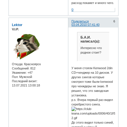
расход покажет и много чего.
0
Поделиться
6
Lektor
03.04.2010 07:41:40
V.I.P.
Б.А.И.
написал(а):
Интересно что
родное стоит?
Откуда:
Красноярск
У меня стояли Kenwood 2din
Сообщений:
812
CD+ченджер на 10 дисков. У
Уважение:
+47
Пол:
Мужской
других сингов которые
Последний визит:
смотрел тоже были kenwood
13.07.2021 13:00:18
про ченждеры не знаю. Я
решил, что это заводская
установка.
p.s. Вчера первый раз видел
серебристого синга.
До этого видел только синий,
золотой и чёрный.