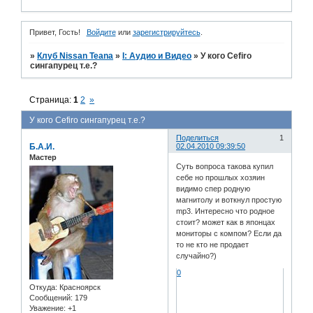
Привет, Гость!
Войдите
или
зарегистрируйтесь
.
»
Клуб Nissan Teana
»
I: Аудио и Bидео
»
У кого Cefiro
сингапурец т.е.?
Страница:
1
2
»
У кого Cefiro сингапурец т.е.?
Поделиться
1
Б.А.И.
02.04.2010 09:39:50
Мастер
Суть вопроса такова купил
себе но прошлых хозяин
видимо спер родную
магнитолу и воткнул простую
mp3. Интересно что родное
стоит? может как в японцах
мониторы с компом? Если да
то не кто не продает
случайно?)
0
Откуда:
Красноярск
Сообщений:
179
Уважение:
+1