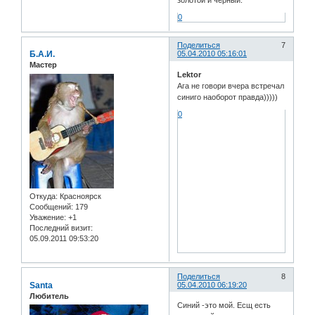
0
Поделиться
7
Б.А.И.
05.04.2010 05:16:01
Мастер
Lektor
Ага не говори вчера встречал
синиго наоборот правда)))))
0
Откуда:
Красноярск
Сообщений:
179
Уважение:
+1
Последний визит:
05.09.2011 09:53:20
Поделиться
8
Santa
05.04.2010 06:19:20
Любитель
Синий -это мой. Есщ есть