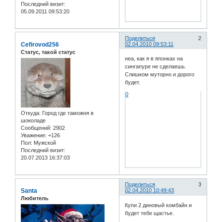
Последний визит:
05.09.2011 09:53:20
Поделиться
2
Cefirovod256
02.04.2010 09:53:11
Статус, такой статус
неа, как я в японках на
сингапуре не сделаешь.
Слишком муторно и дорого
будет.
0
Откуда:
Город где таможня в
шоколаде
Сообщений:
2902
Уважение:
+126
Пол:
Мужской
Последний визит:
20.07.2013 16:37:03
Поделиться
3
Santa
02.04.2010 10:49:43
Любитель
Купи 2 диновый комбайн и
будет тебе щастье.