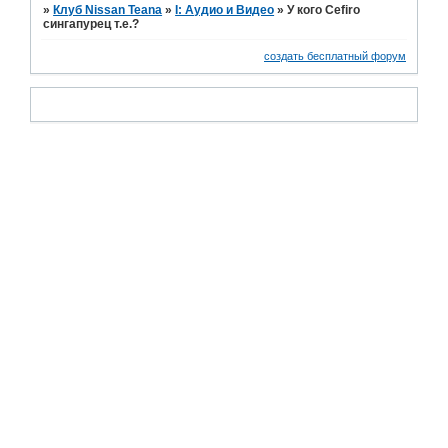
»
Клуб Nissan Teana
»
I: Аудио и Bидео
»
У кого Cefiro
сингапурец т.е.?
создать бесплатный форум