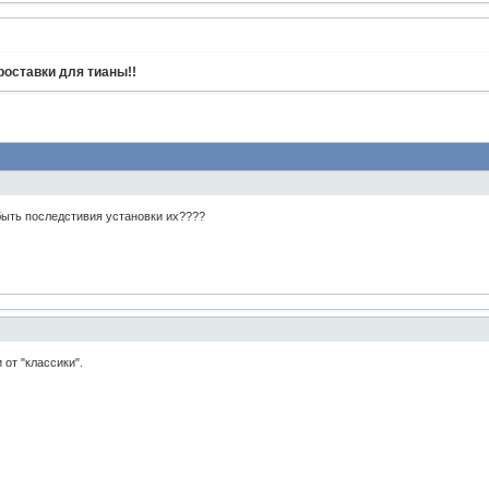
роставки для тианы!!
быть последстивия установки их????
 от "классики".