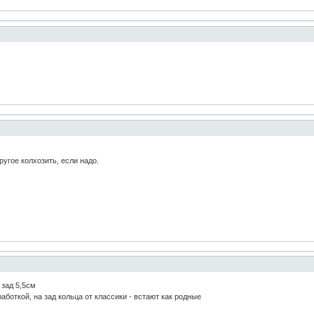
ругое колхозить, если надо.
 зад 5,5см
работкой, на зад кольца от классики - встают как родные