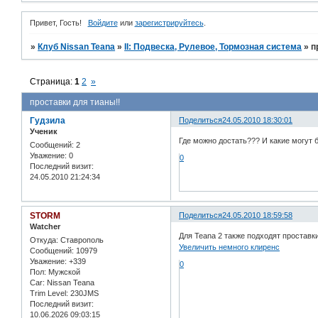
Привет, Гость!
Войдите
или
зарегистрируйтесь
.
»
Клуб Nissan Teana
»
II: Подвеска, Рулевое, Тормозная система
»
п
Страница:
1
2
»
проставки для тианы!!
Гудзила
Поделиться
24.05.2010 18:30:01
Ученик
Где можно достать??? И какие могут 
Сообщений:
2
Уважение:
0
0
Последний визит:
24.05.2010 21:24:34
STORM
Поделиться
24.05.2010 18:59:58
Watcher
Для Teana 2 также подходят проставки
Откуда:
Ставрополь
Увеличить немного клиренс
Сообщений:
10979
Уважение:
+339
0
Пол:
Мужской
Car:
Nissan Teana
Trim Level:
230JMS
Последний визит:
10.06.2026 09:03:15