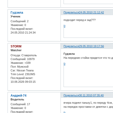
Гудзила
Поделиться
24.05.2010 21:12:42
Ученик
подходит перед и зад???
Сообщений:
2
Уважение:
0
0
Последний визит:
24.05.2010 21:24:34
STORM
Поделиться
29.05.2010 19:17:56
Watcher
Гудзила
Откуда:
Ставрополь
На передние стойки придется что то д
Сообщений:
10979
Уважение:
+339
0
Пол:
Мужской
Car:
Nissan Teana
Trim Level:
230JMS
Последний визит:
10.06.2026 09:03:15
Андрей-74
Поделиться
30.11.2010 07:35:40
Водитель
вчера поднял таньку1, по переду 4см,
Сообщений:
17
на передок проставки от девятки с до
Уважение:
0
Последний визит:
0