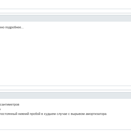
жно подробнее...
 сантиметров
о
ь постоянный нижний пробой в худшем случае с вырывом амортизатора