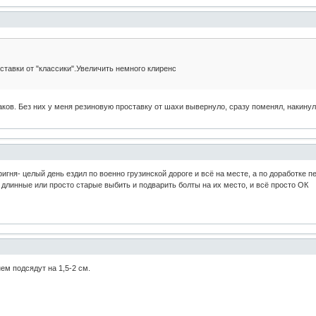
ставки от "классики".Увеличить немного клиренс
ков. Без них у меня резиновую проставку от шахи вывернуло, сразу поменял, накинул к
фигня- целый день ездил по военно грузинской дороге и всё на месте, а по доработке
 длинные или просто старые выбить и подварить болты на их место, и всё просто ОК
ем подсядут на 1,5-2 см.