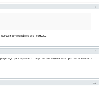
8
олпак и вот второй год все нормуль...
9
 переда- надо рассверливать отверстия на силуминовых проставках и менять
10