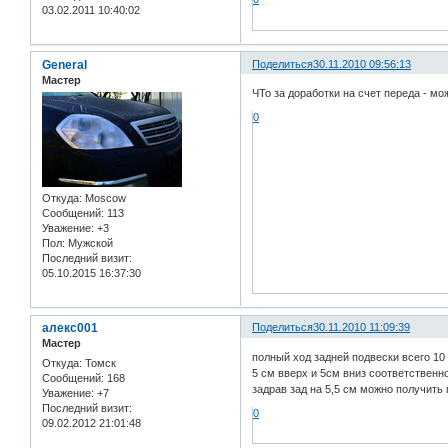
03.02.2011 10:40:02
General
Поделиться
30.11.2010 09:56:13
Мастер
ЧТо за доработки на счет переда - мо
0
Откуда:
Moscow
Сообщений:
113
Уважение:
+3
Пол:
Мужской
Последний визит:
05.10.2015 16:37:30
алекс001
Поделиться
30.11.2010 11:09:39
Мастер
полный ход задней подвески всего 10
Откуда:
Томск
5 см вверх и 5см вниз соответственн
Сообщений:
168
задрав зад на 5,5 см можно получит
Уважение:
+7
Последний визит:
0
09.02.2012 21:01:48