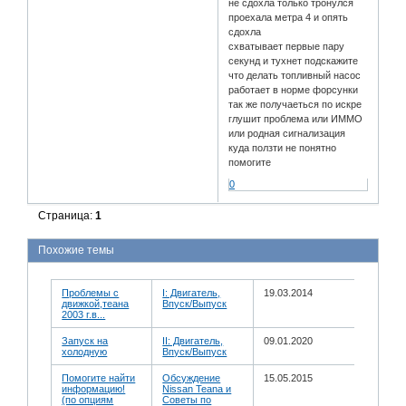
не сдохла только тронулся
проехала метра 4 и опять
сдохла
схватывает первые пару
секунд и тухнет подскажите
что делать топливный насос
работает в норме форсунки
так же получаеться по искре
глушит проблема или ИММО
или родная сигнализация
куда ползти не понятно
помогите
0
Страница:
1
Похожие темы
Проблемы с
I: Двигатель,
19.03.2014
движкой,теана
Впуск/Выпуск
2003 г.в...
Запуск на
II: Двигатель,
09.01.2020
холодную
Впуск/Выпуск
Помогите найти
Обсуждение
15.05.2015
информацию!
Nissan Teana и
(по опциям
Советы по