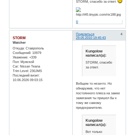
STORM, спасибо за ответ.
0
Поделиться
4
STORM
29.05.2010 19:45:43
Watcher
Откуда:
Ставрополь
Kungolow
Сообщений:
10979
написал(а):
Уважение:
+339
Пол:
Мужской
STORM, спасибо
Car:
Nissan Teana
за ответ.
Trim Level:
230JMS
Последний визит:
10.06.2026 09:03:15
Вобщем то незачто. Но
обнаружив, что нет
постоянного плюса на замке
зажигания ты пришел бы к
тому же самому
предохранителю.
Kungolow
написал(а):
Вот только