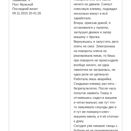
ничего не давали. Скинул
Пол:
Мужской
Последний визит:
плюсовую клемму, подождал
09.11.2015 20:41:26
несколько минут и всё
заработало.
Вчера, приехав домой, я
остановился у палатки,
заглушил движок и запер
машину с брелка.
Вернувшись я запустить авто
опять не смог. Электроника
на повороты ключа не
реагировала никак, то бишь
при повороте не происходило
вообще ничего, ни одна
лампочка не загоралась, ни
одно реле не щёлкнуло.
Работала лишь аварийка.
Скидывал клемму раз пять -
безрезультатно. После часа
попыток оживить Тиану я
отчаявшись сидел в машине
и читал мануал, как тут что-
то зажужжало секунды две и
я тут же повернул ключ -
машина ожила, и я её отогнал
к дому.
Сегодня уже никакие танцы с
бубном её не реанимировали.