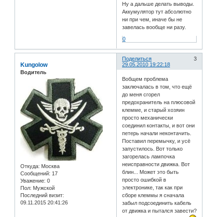
Ну а дальше делать выводы.
Аккумулятор тут абсолютно
ни при чем, иначе бы не
завелась вообще ни разу.
0
Поделиться
3
Kungolow
29.05.2010 19:22:18
Водитель
Вобщем проблема
заключалась в том, что ещё
до меня сгорел
предохранитель на плюсовой
клемме, и старый хозяин
просто механически
соединил контакты, и вот они
петерь начали неконтачить.
Поставил перемычку, и усё
запустилось. Вот только
загорелась лампочка
неисправности движка. Вот
Откуда:
Москва
блин... Может это быть
Сообщений:
17
просто ошибкой в
Уважение:
0
электронике, так как при
Пол:
Мужской
Последний визит:
сборе клеммы я сначала
09.11.2015 20:41:26
забыл подсоединить кабель
от движка и пытался завести?