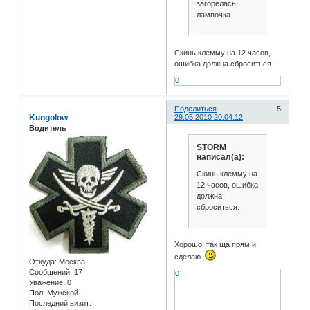
загорелась
лампочка
Скинь клемму на 12 часов,
ошибка должна сброситься.
0
Поделиться
5
Kungolow
29.05.2010 20:04:12
Водитель
STORM
написал(а):
Скинь клемму на
12 часов, ошибка
должна
сброситься.
Хорошо, так ща прям и
сделаю.
Откуда:
Москва
Сообщений:
17
0
Уважение:
0
Пол:
Мужской
Последний визит: