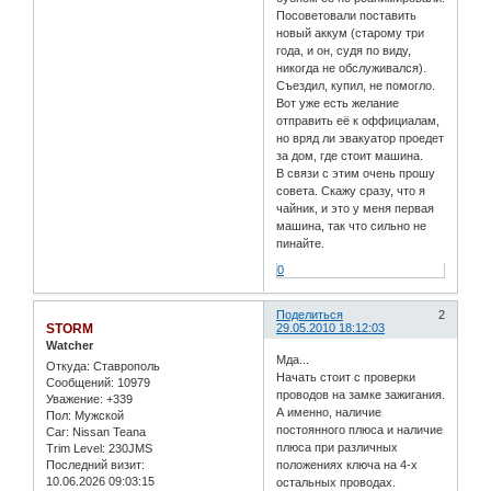
Посоветовали поставить
новый аккум (старому три
года, и он, судя по виду,
никогда не обслуживался).
Съездил, купил, не помогло.
Вот уже есть желание
отправить её к оффициалам,
но вряд ли эвакуатор проедет
за дом, где стоит машина.
В связи с этим очень прошу
совета. Скажу сразу, что я
чайник, и это у меня первая
машина, так что сильно не
пинайте.
0
Поделиться
2
STORM
29.05.2010 18:12:03
Watcher
Мда...
Откуда:
Ставрополь
Начать стоит с проверки
Сообщений:
10979
проводов на замке зажигания.
Уважение:
+339
А именно, наличие
Пол:
Мужской
постоянного плюса и наличие
Car:
Nissan Teana
плюса при различных
Trim Level:
230JMS
Последний визит:
положениях ключа на 4-х
10.06.2026 09:03:15
остальных проводах.