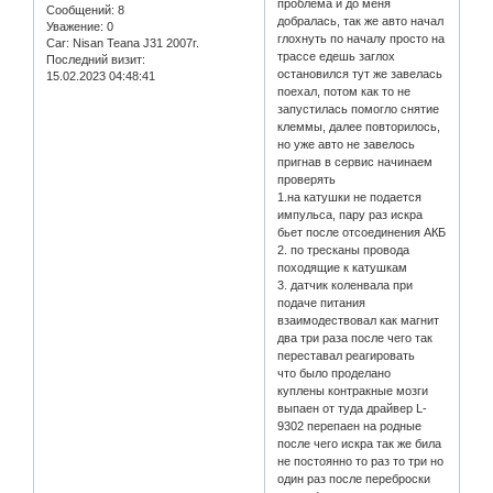
проблема и до меня
Сообщений:
8
добралась, так же авто начал
Уважение:
0
глохнуть по началу просто на
Car:
Nisan Teana J31 2007г.
трассе едешь заглох
Последний визит:
остановился тут же завелась
15.02.2023 04:48:41
поехал, потом как то не
запустилась помогло снятие
клеммы, далее повторилось,
но уже авто не завелось
пригнав в сервис начинаем
проверять
1.на катушки не подается
импульса, пару раз искра
бьет после отсоединения АКБ
2. по тресканы провода
походящие к катушкам
3. датчик коленвала при
подаче питания
взаимодествовал как магнит
два три раза после чего так
переставал реагировать
что было проделано
куплены контракные мозги
выпаен от туда драйвер L-
9302 перепаен на родные
после чего искра так же била
не постоянно то раз то три но
один раз после переброски