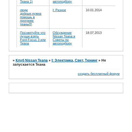
Теана 1)
автоподбору
люди
I: Разное
10.01.2014
добрые,нужна
помощь в
прогреве
теаны!!!
Посоветуйте что
Обсуждение
18.07.2013
лучше взять
Nissan Teana и
Ford Focus 3 или
Советы по
Teana
автоподбору
»
Клуб Nissan Teana
»
I: Электрика, Свет, Тюнинг
»
Не
запускается Теана
создать бесплатный форум