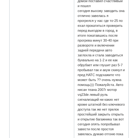
домой поставил счастливый
и пошел
сегодня выхожу заводить она
отлично завелась я
прогрелся у нас где то-25 по
ехал прокатиться проверить
перед выездом в город, в
итоге покатавшись после
прогрева минут 30-40 при
развороте и включении
задней передачи авто
заглохла и стала заводиться
буквально на 1-2 и ее как
обрубает или глушит раз 5-7
пробывал так и акум скинул и
пред НАТС подскажите что
может быть ?? очень нужна
помощь))) Пожалуйста. Авто
нисан теана 2007г мотор
vq23de левый руль
сигнализаций ни каких нет
кроме штатной без ключевого
доступа так же нет прелок
простейший закрыть открыть
и открытие багажника так вот
сегодня опять попробывал
завести после простоя
завелась думаю отгоню пока