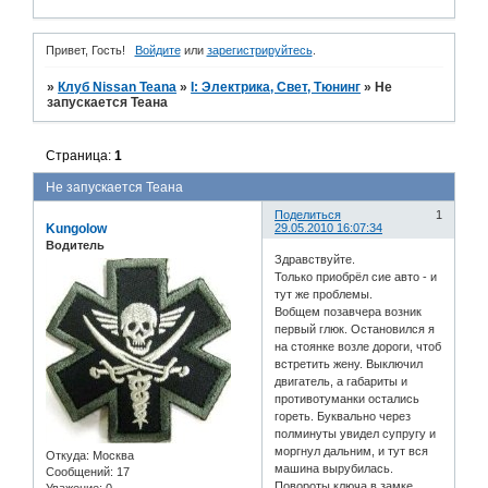
Привет, Гость!
Войдите
или
зарегистрируйтесь
.
»
Клуб Nissan Teana
»
I: Электрика, Свет, Тюнинг
»
Не
запускается Теана
Страница:
1
Не запускается Теана
Поделиться
1
Kungolow
29.05.2010 16:07:34
Водитель
Здравствуйте.
Только приобрёл сие авто - и
тут же проблемы.
Вобщем позавчера возник
первый глюк. Остановился я
на стоянке возле дороги, чтоб
встретить жену. Выключил
двигатель, а габариты и
противотуманки остались
гореть. Буквально через
полминуты увидел супругу и
моргнул дальним, и тут вся
Откуда:
Москва
машина вырубилась.
Сообщений:
17
Повороты ключа в замке
Уважение:
0