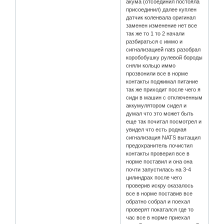
акума (отсоединил постояла
присоединил) далее куплен
датчик коленвала оригинал
заменен изменение нет все
так же то 1 то 2 начали
разбираться с иммо и
сигнализацией nats разобрал
коробобушку рулевой бороды
сняли кольцо иммо
прозвонили все в норме
контакты поджимал питание
так же приходит после чего я
сиди в машин с отключенным
аккумулятором сидел и
думал что это может быть
еще так почитал посмотрел и
увидел что есть родная
сигнализация NATS вытащил
предохранитель почистил
контакты проверил все в
норме поставил и она она
почти запустилась на 3-4
цилиндрах после чего
проверив искру оказалось
все в норме поставив все
обратно собрал и поехал
проверят покатался где то
час все в норме приехал