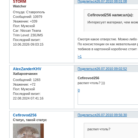
STORM
Поделиться
26.07.2010 08:01:08
Watcher
Откуда:
Ставрополь
Cefirovod256 написал(а):
Сообщений:
10979
Уважение:
+339
Интересует материал, чем можн
Пол:
Мужской
Car:
Nissan Teana
Trim Level:
230JMS
Смотря какое отверстие. Можно либо 
Последний визит:
По консистенции он как жевательная 
10.06.2026 09:03:15
тюбиков в картонной коробочке стоит 
+1
AlexZanderKHV
Поделиться
26.07.2010 09:02:52
Хабаровчанин
Cefirovod256
Сообщений:
1283
распил чтоль? )))
Уважение:
+72
Пол:
Мужской
0
Последний визит:
22.08.2024 07:41:16
Cefirovod256
Поделиться
26.07.2010 09:56:30
Статус, такой статус
распил чтоль?