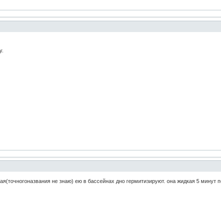
у.
я(точногоназвания не знаю) ею в бассейнах дно гермитизируют. она жидкая 5 минут по