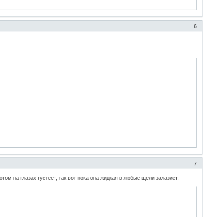
6
7
том на глазах густеет, так вот пока она жидкая в любые щели залазиет.