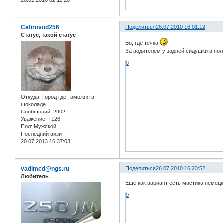
26.01.2016 02:11:20
Cefirovod256
Поделиться
26.07.2010 16:01:12
Статус, такой статус
Во, где течка
За водителем у задней сидушки в пол
0
Откуда:
Город где таможня в
шоколаде
Сообщений:
2902
Уважение:
+126
Пол:
Мужской
Последний визит:
20.07.2013 16:37:03
vadimcd@ngs.ru
Поделиться
26.07.2010 16:23:52
Любитель
Еще как вариант есть мастика немецка
0