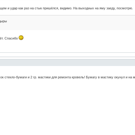
ем и удар как раз на стык пришёлся, видимо. На выходных на яму заеду, посмотрю.
дыры
дёт. Спасибо
сок стекло-бумаги и 2 гр. мастики для ремонта кровель! Бумагу в мастику окунул и на