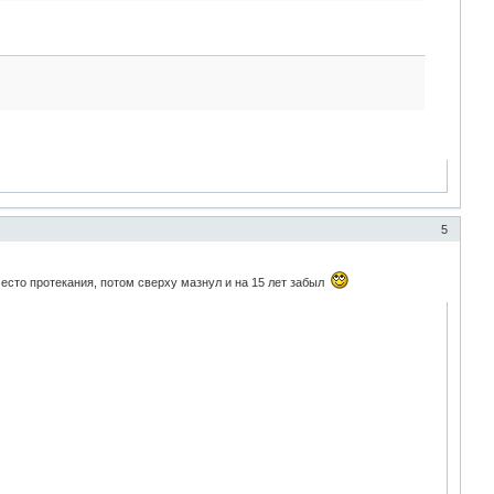
5
 место протекания, потом сверху мазнул и на 15 лет забыл