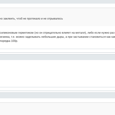
о заклеить, чтоб не протекало и не отрывалось
силиконовым герметиком (но он отрицательно влияет на металл), либо если нужно раз
резинка, т.е. можно заделывать небольшие дыры, а при застывании становиться как ка
порядка 100р.