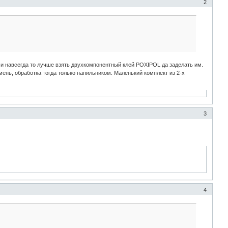
2
 и навсегда то лучше взять двухкомпонентный клей POXIPOL да заделать им.
мень, обработка тогда только напильником. Маленький комплект из 2-х
3
4