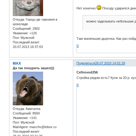
Нет конечно
Походу ударился днищ
Откуда:
Город где таможня в
можно заделывать небольшие 
шоколаде
Сообщений:
2902
Уважение:
+126
Пол:
Мужской
Там маленькая дырочка. Как раз пой
Последний визит:
0
20.07.2013 16:37:03
MAX
Поделиться
26.07.2010 14:01:29
Да так покурить зашел)))
Cefirovod256
Стройка рядом есть? Купи за 20 р. ку
0
Откуда:
Камчатка
Сообщений:
8560
Уважение:
+141
Пол:
Мужской
Mail Agent:
maxchv@inbox.ru
Последний визит: