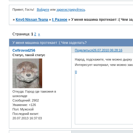
Привет, Гость!
Войдите
или
зарегистрируйтесь
.
»
Клуб Nissan Teana
»
I: Разное
»
У меня машина протекает :( Чем з
Страница:
1
2
»
У меня машина протекает :( Чем заделать?
Cefirovod256
Поделиться
26.07.2010 06:28:16
Статус, такой статус
Народ, подскажите, чем можно дырку
Интересует материал, чем можно закл
0
Откуда:
Город где таможня в
шоколаде
Сообщений:
2902
Уважение:
+126
Пол:
Мужской
Последний визит:
20.07.2013 16:37:03