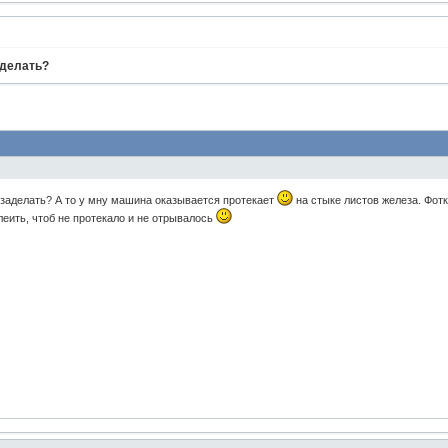
аделать?
 заделать? А то у мну машина оказывается протекает
на стыке листов железа. Фотк
еить, чтоб не протекало и не отрывалось