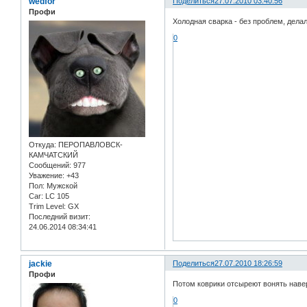
wedfor
Поделиться
27.07.2010 03:40:56
Профи
Холодная сварка - без проблем, делал
0
Откуда:
ПЕРОПАВЛОВСК-
КАМЧАТСКИЙ
Сообщений:
977
Уважение:
+43
Пол:
Мужской
Car:
LC 105
Trim Level:
GX
Последний визит:
24.06.2014 08:34:41
jackie
Поделиться
27.07.2010 18:26:59
Профи
Потом коврики отсыреют вонять наве
0