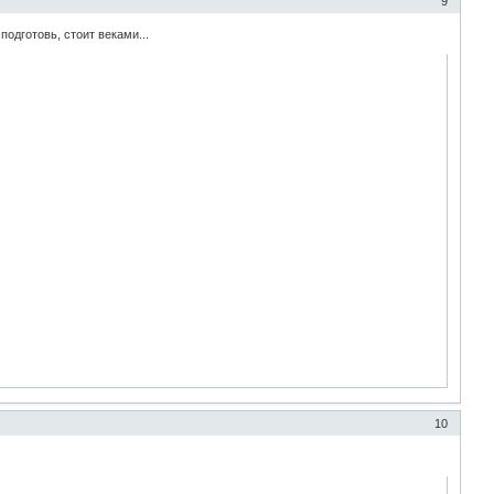
9
одготовь, стоит веками...
10