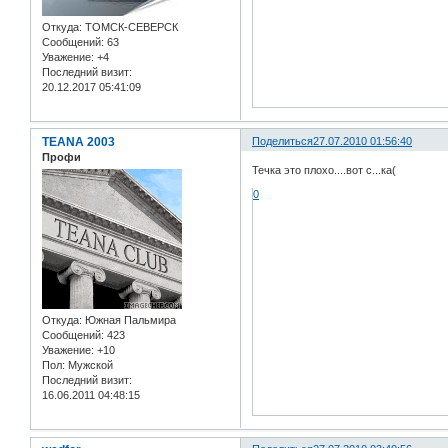
Откуда:
ТОМСК-СЕВЕРСК
Сообщений:
63
Уважение:
+4
Последний визит:
20.12.2017 05:41:09
TEANA 2003
Поделиться
27.07.2010 01:56:40
Профи
Течка это плохо....вот с...ка(
0
Откуда:
Южная Пальмира
Сообщений:
423
Уважение:
+10
Пол:
Мужской
Последний визит:
16.06.2011 04:48:15