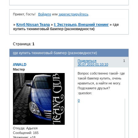
Привет, Гость!
Войдите
или
зарегистрируйтесь
.
»
Клуб Nissan Teana
»
I: Экстерьер, Внешний тюнинг
»
где
купить тюнинговый бампер (разновидности)
Страница:
1
где купить тюнинговый бампер (разновидности)
Поделиться
1
///WALD
30.07.2010 01:10:10
Мастер
Вопрос собственно такой- где
такой бампер купить, очень
нравиться, а найти не могу.
Подскажите друзья?
:question:
0
Откуда:
Адыгея
Сообщений:
165
Уважение:
+18