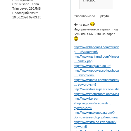
спасибо.
Car:
Nissan Teana
Trim Level:
230JMS
Последний визит:
Спасибо мало... :playful:
10.06.2026 09:03:15
Ну на ищи
.
Ищи разумеется вариант под
SM5 или SM7. Это же Корея
.
http://www.babomall.com/rd/index.html?
p … dValue=sm5
http://www.carinmall.com/kimson/home/
… /index.php
http://www.carplaza.co.kr/
http://www.cppower.co.kr/shop/goods/g
… ;sword=sm5
http://www.doctc.com/bemarket/shop/in
… eyword=sm5
http://www.dressupcar.co.kr/shop/main/
http://www.imotorroom.com/Main.aspx
http://www.korea-
shopping.com/acecart/b …
eyword=sm5
http://www.makeupcar.com/?
doc=cart/search.php&amp;search_ca_
http://www.stro.co.kr/search/?
key=sm5