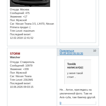
Откуда:
Москва
Сообщений:
475
Уважение:
+17
Пол:
Мужской
Car:
Nissan Teana 3.5, LX470, Nissan
Primera продал :(
Trim Level:
maximum
Последний визит:
12.02.2018 12:41:52
Поделиться
10
STORM
05.08.2010 05:50:35
Watcher
Откуда:
Ставрополь
Ton4ik
Сообщений:
10979
написал(а):
Уважение:
+339
Пол:
Мужской
у меня такой
Car:
Nissan Teana
стоит ..
Trim Level:
230JMS
Последний визит:
10.06.2026 09:03:15
Не... Антон, приглядись на
увеличенной фото. Там не
Axis-губа, там бампер другой.
0