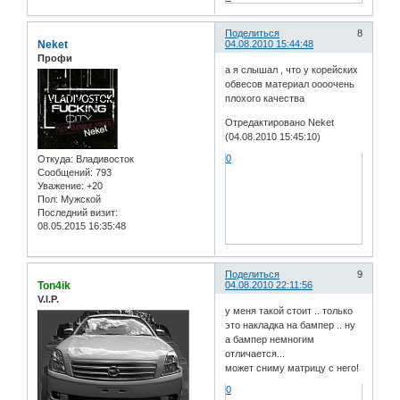
Поделиться
8
Neket
04.08.2010 15:44:48
Профи
а я слышал , что у корейских
обвесов материал оооочень
плохого качества
Отредактировано Neket
(04.08.2010 15:45:10)
0
Откуда:
Владивосток
Сообщений:
793
Уважение:
+20
Пол:
Мужской
Последний визит:
08.05.2015 16:35:48
Поделиться
9
Ton4ik
04.08.2010 22:11:56
V.I.P.
у меня такой стоит .. только
это накладка на бампер .. ну
а бампер немногим
отличается...
может сниму матрицу с него!
0