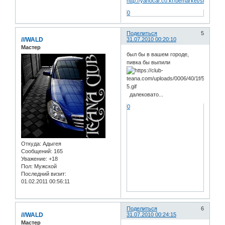
http://yahocar.co.kr/bemarket/shop/inde
0
Поделиться
5
///WALD
31.07.2010 00:20:10
Мастер
был бы в вашем городе,
пивка бы выпили
далековато...
0
Откуда:
Адыгея
Сообщений:
165
Уважение:
+18
Пол:
Мужской
Последний визит:
01.02.2011 00:56:11
Поделиться
6
///WALD
31.07.2010 00:24:15
Мастер