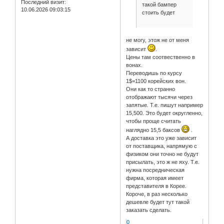
Последний визит:
такой бампер
10.06.2026 09:03:15
стоить будет
не могу, этож не от меня
зависит
.
Цены там соотвественно в
вонах.
Переводишь по курсу
1$=1100 корейских вон.
Они как то странно
отображают тысячи через
запятые. Т.е. пишут например
15,500. Это будет округленно,
чтобы проще считать
наглядно 15,5 баксов
.
А доставка это уже зависит
от поставщика, напрямую с
физиком они точно не будут
присылать, это ж не яху. Т.е.
нужна посредническая
фирма, которая имеет
представителя в Корее.
Короче, в раз несколько
дешевле будет тут такой
заказать сделать.
0