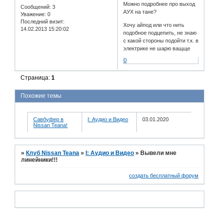
Можно подробнее про выход
Сообщений:
3
АУХ на тане?
Уважение:
0
Последний визит:
Хочу айпод или что нить
14.02.2013 15:20:02
подобное подцепить, не знаю
с какой стороны подойти т.к. в
электрике не шарю ващще
0
Страница:
1
Похожие темы
Савбуфер в
I: Аудио и Bидео
03.01.2020
Nissan Teana!
»
Клуб Nissan Teana
»
I: Аудио и Bидео
»
Вывели мне
линейники!!!
создать бесплатный форум