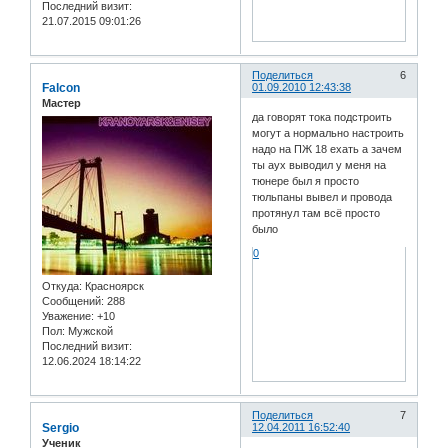
Последний визит:
21.07.2015 09:01:26
Поделиться
6
Falcon
01.09.2010 12:43:38
Мастер
да говорят тока подстроить
могут а нормально настроить
надо на ПЖ 18 ехать а зачем
ты аух выводил у меня на
тюнере был я просто
тюльпаны вывел и провода
протянул там всё просто
было
0
Откуда:
Красноярск
Сообщений:
288
Уважение:
+10
Пол:
Мужской
Последний визит:
12.06.2024 18:14:22
Поделиться
7
Sergio
12.04.2011 16:52:40
Ученик