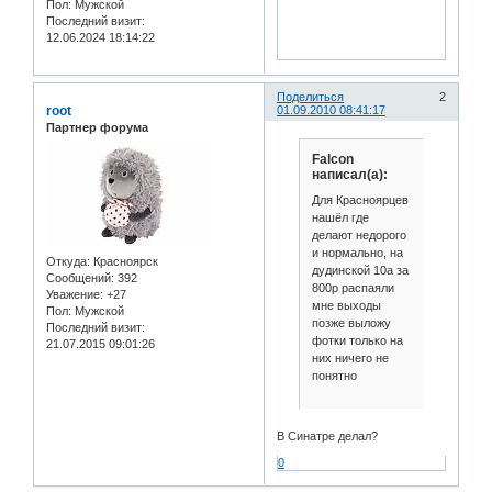
Пол:
Мужской
Последний визит:
12.06.2024 18:14:22
Поделиться
2
root
01.09.2010 08:41:17
Партнер форума
Falcon
написал(а):
Для Красноярцев
нашёл где
делают недорого
и нормально, на
Откуда:
Красноярск
дудинской 10а за
Сообщений:
392
800р распаяли
Уважение:
+27
мне выходы
Пол:
Мужской
позже выложу
Последний визит:
фотки только на
21.07.2015 09:01:26
них ничего не
понятно
В Синатре делал?
0