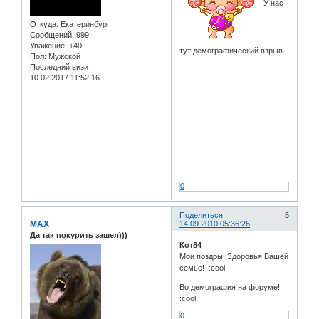
У нас
Откуда:
Екатеринбург
Сообщений:
999
Уважение:
+40
тут демографический взрыв
Пол:
Мужской
Последний визит:
10.02.2017 11:52:16
0
Поделиться
5
MAX
14.09.2010 05:36:26
Да так покурить зашел)))
Кот84
Мои поздры! Здоровья Вашей
семье! :cool:
Во демография на форуме!
:cool:
0