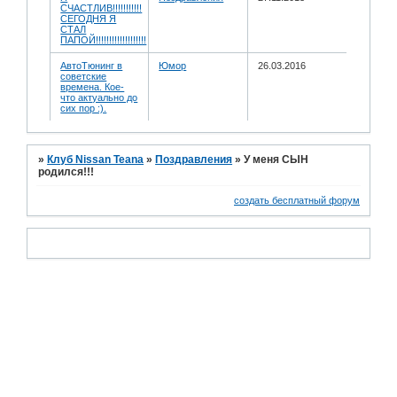
СЧАСТЛИВ!!!!!!!!!!!
СЕГОДНЯ Я
СТАЛ
ПАПОЙ!!!!!!!!!!!!!!!!!!!
АвтоТюнинг в
Юмор
26.03.2016
советские
времена. Кое-
что актуально до
сих пор :).
»
Клуб Nissan Teana
»
Поздравления
»
У меня СЫН
родился!!!
создать бесплатный форум