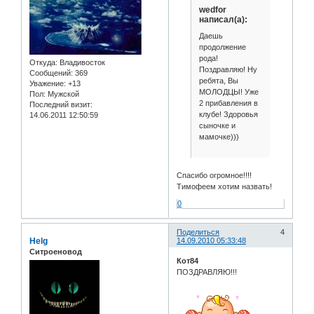
wedfor
написал(а):
Даешь
продолжение
рода!
Откуда:
Владивосток
Поздравляю! Ну
Сообщений:
369
ребята, Вы
Уважение:
+13
МОЛОДЦЫ! Уже
Пол:
Мужской
2 прибавления в
Последний визит:
клубе! Здоровья
14.06.2011 12:50:59
сыночке и
мамочке)))
Спасибо огромное!!!!
Тимофеем хотим назвать!
0
Поделиться
4
Helg
14.09.2010 05:33:48
Ситроеновод
Кот84
ПОЗДРАВЛЯЮ!!!