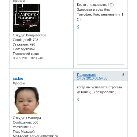
Профи
Костя , поздравляю ! )))
Здоровья и всех благ
Тимофею Константиновичу !
)))
0
Откуда:
Владивосток
Сообщений:
793
Уважение:
+20
Пол:
Мужской
Последний визит:
08.05.2015 16:35:48
Поделиться
8
jackie
14.09.2010 08:54:55
Профи
когда вы успеваете строгать
детишек) )) поздравляю )
0
Откуда:
г.Находка
Сообщений:
560
Уважение:
+22
Пол:
Мужской
Mail Agent:
server2006@bk.ru