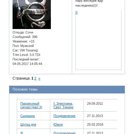
пару месяцев жду
наследника)))!
0
Откуда:
Сочи
Сообщений:
396
Уважение:
+15
Пол:
Мужской
Car:
VW Touareg
Trim Level:
3.0 TDi
Последний визит:
04.05.2017 14:05:44
Страница:
1
2
»
Похожие темы
Паровозный
I: Электрика,
29.09.2011
сигнал (part 3)
Свет, Тюнинг
Сынишка
Поздравления
27.11.2013
Шутка дня
Юмор
25.02.2018
Я
Поздравления
27.11.2013