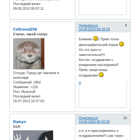
Последний визит:
09.05.2012 05:07:11
Поделиться
9
Cefirovod256
14.09.2010 09:18:19
Статус, такой статус
Блиииин
) Прям точно
демографический взрыв
Но это просто
замечательно!!!!
Костян, поздравляю с
рождением наследника!!!
Прям, ваще-ваще
Откуда:
Город где таможня в
поздравляю
шоколаде
Сообщений:
2902
0
Уважение:
+126
Пол:
Мужской
Последний визит:
20.07.2013 16:37:03
Поделиться
10
Rumyn
14.09.2010 09:42:18
V.I.P.
и я, и я присоединяюсь к
поздравлениям!!! сам через