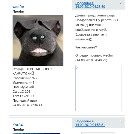
Поделиться
2
wedfor
14.09.2010 04:38:50
Профи
Даешь продолжение рода!
Поздравляю! Ну ребята, Вы
МОЛОДЦЫ! Уже 2
прибавления в клубе!
Здоровья сыночке и
мамочке)))
Как назовете?
Отредактировано wedfor
(14.09.2010 04:40:29)
0
Откуда:
ПЕРОПАВЛОВСК-
КАМЧАТСКИЙ
Сообщений:
977
Уважение:
+43
Пол:
Мужской
Car:
LC 105
Trim Level:
GX
Последний визит:
24.06.2014 08:34:41
Поделиться
3
Кот84
14.09.2010 04:53:51
Профи