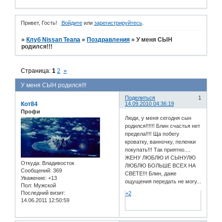
Привет, Гость!
Войдите
или
зарегистрируйтесь
.
»
Клуб Nissan Teana
»
Поздравления
»
У меня СЫН
родился!!!
Страница:
1
2
»
У меня СЫН родился!!!
Поделиться
1
Кот84
14.09.2010 04:36:19
Профи
Люди, у меня сегодня сын
родился!!!!!! Блин счастья нет
предела!!!! Ща побегу
кроватку, ванночку, пеленки
покупать!!! Так приятно....
ЖЕНУ ЛЮБЛЮ И СЫНУЛЮ
Откуда:
Владивосток
ЛЮБЛЮ БОЛЬШЕ ВСЕХ НА
Сообщений:
369
СВЕТЕ!!! Блин, даже
Уважение:
+13
ощущения передать не могу...
Пол:
Мужской
Последний визит:
+2
14.06.2011 12:50:59