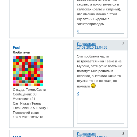
сколько я понял имеется в
саласках (рельсы сиденья),
что именно можно с этим
сделать ? Сиденье с
электроприводом.
0
Поделиться
2
Fuel
17.09.2010 12:04:53
Любитель
Это проблема часто
встречается и на Теане и на
Мурано, затянутые болты не
помогут. Мне решили в
сервисе, выточили какие-то
втулки, точно не знаю, но
помогло
Откуда:
Томск/Сиэтл
0
Сообщений:
63
Уважение:
+21
Car:
Nissan Teana
Trim Level:
2.5 Luxury+
Последний визит:
18.09.2013 18:02:18
Поделиться
3