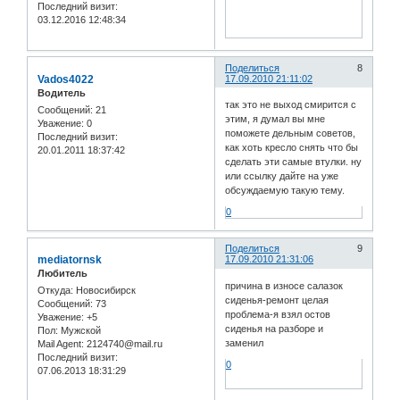
Последний визит:
03.12.2016 12:48:34
Поделиться
8
Vados4022
17.09.2010 21:11:02
Водитель
так это не выход смирится с
Сообщений:
21
этим, я думал вы мне
Уважение:
0
поможете дельным советов,
Последний визит:
как хоть кресло снять что бы
20.01.2011 18:37:42
сделать эти самые втулки. ну
или ссылку дайте на уже
обсуждаемую такую тему.
0
Поделиться
9
mediatornsk
17.09.2010 21:31:06
Любитель
причина в износе салазок
Откуда:
Новосибирск
сиденья-ремонт целая
Сообщений:
73
проблема-я взял остов
Уважение:
+5
сиденья на разборе и
Пол:
Мужской
заменил
Mail Agent:
2124740@mail.ru
Последний визит:
0
07.06.2013 18:31:29