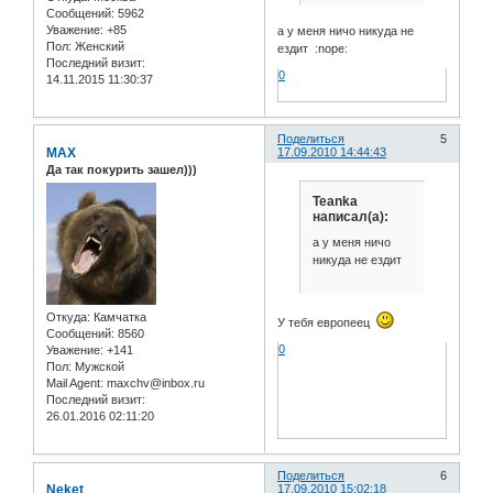
Сообщений:
5962
Уважение:
+85
а у меня ничо никуда не
Пол:
Женский
ездит :nope:
Последний визит:
0
14.11.2015 11:30:37
Поделиться
5
MAX
17.09.2010 14:44:43
Да так покурить зашел)))
Teanka
написал(а):
а у меня ничо
никуда не ездит
Откуда:
Камчатка
У тебя европеец
Сообщений:
8560
0
Уважение:
+141
Пол:
Мужской
Mail Agent:
maxchv@inbox.ru
Последний визит:
26.01.2016 02:11:20
Поделиться
6
Neket
17.09.2010 15:02:18