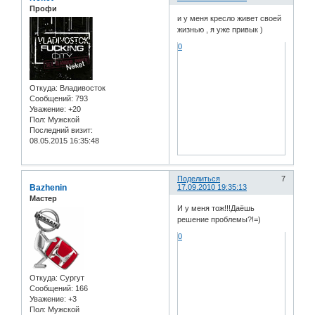
Профи
и у меня кресло живет своей
жизнью , я уже привык )
0
Откуда:
Владивосток
Сообщений:
793
Уважение:
+20
Пол:
Мужской
Последний визит:
08.05.2015 16:35:48
Поделиться
7
Bazhenin
17.09.2010 19:35:13
Мастер
И у меня тож!!!Даёшь
решение проблемы?!=)
0
Откуда:
Сургут
Сообщений:
166
Уважение:
+3
Пол:
Мужской