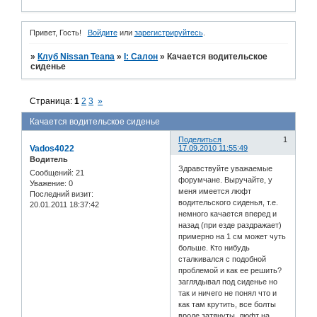
Привет, Гость!
Войдите
или
зарегистрируйтесь
.
»
Клуб Nissan Teana
»
I: Салон
»
Качается водительское
сиденье
Страница:
1
2
3
»
Качается водительское сиденье
Поделиться
1
Vados4022
17.09.2010 11:55:49
Водитель
Здравствуйте уважаемые
Сообщений:
21
форумчане. Выручайте, у
Уважение:
0
меня имеется люфт
Последний визит:
водительского сиденья, т.е.
20.01.2011 18:37:42
немного качается вперед и
назад (при езде раздражает)
примерно на 1 см может чуть
больше. Кто нибудь
сталкивался с подобной
проблемой и как ее решить?
заглядывал под сиденье но
так и ничего не понял что и
как там крутить, все болты
вроде затянуты. люфт на