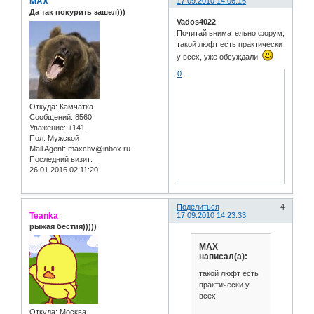
MAX
17.09.2010 14:06:16
Да так покурить зашел)))
Vados4022
Почитай внимательно форум,
такой люфт есть практически
у всех, уже обсуждали
0
Откуда:
Камчатка
Сообщений:
8560
Уважение:
+141
Пол:
Мужской
Mail Agent:
maxchv@inbox.ru
Последний визит:
26.01.2016 02:11:20
Поделиться
4
Teanka
17.09.2010 14:23:33
рыжая бестия)))))
MAX
написал(а):
такой люфт есть
практически у
всех
Откуда:
Москва