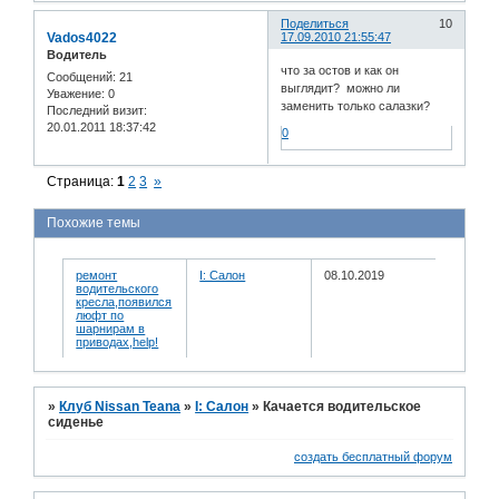
Поделиться
10
Vados4022
17.09.2010 21:55:47
Водитель
что за остов и как он
Сообщений:
21
выглядит? можно ли
Уважение:
0
заменить только салазки?
Последний визит:
20.01.2011 18:37:42
0
Страница:
1
2
3
»
Похожие темы
ремонт
I: Салон
08.10.2019
водительского
кресла,появился
люфт по
шарнирам в
приводах,help!
»
Клуб Nissan Teana
»
I: Салон
»
Качается водительское
сиденье
создать бесплатный форум