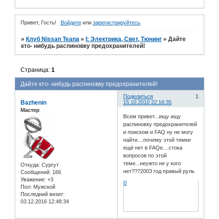
Привет, Гость!
Войдите
или
зарегистрируйтесь
.
»
Клуб Nissan Teana
»
I: Электрика, Свет, Тюнинг
»
Дайте
кто- нибудь распиновку предохранителей!
Страница:
1
Дайте кто- нибудь распиновку предохранителей!
Поделиться
1
Bazhenin
15.10.2010 22:16:35
Мастер
Всем привет...ищу ищу
распиновку предохранителей
и поиском и FAQ ну не могу
найти....почему этой темки
ещё нет в FAQe....стока
вопросов по этой
теме...неужто не у кого
Откуда:
Сургут
нет???2003 год правый руль
Сообщений:
166
Уважение:
+3
0
Пол:
Мужской
Последний визит:
03.12.2016 12:48:34