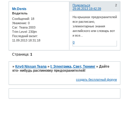
Поделиться
2
Mr.Denis
29.06.2013 19:42:39
Водитель
На крышках предохранителей
Сообщений:
18
все расписано,
Уважение:
0
элементарные знания
Car:
Teana 2003
английского или словарь вот
Trim Level:
230jm
и все...
Последний визит:
11.09.2013 18:31:18
0
Страница:
1
»
Клуб Nissan Teana
»
I: Электрика, Свет, Тюнинг
»
Дайте
кто- нибудь распиновку предохранителей!
создать бесплатный форум