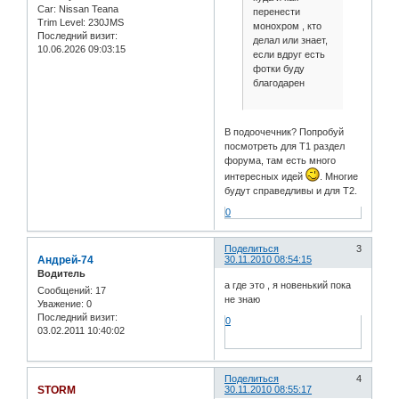
Car:
Nissan Teana
перенести
Trim Level:
230JMS
монохром , кто
Последний визит:
делал или знает,
10.06.2026 09:03:15
если вдруг есть
фотки буду
благодарен
В подоочечник? Попробуй
посмотреть для Т1 раздел
форума, там есть много
интересных идей
. Многие
будут справедливы и для T2.
0
Поделиться
3
Андрей-74
30.11.2010 08:54:15
Водитель
а где это , я новенький пока
Сообщений:
17
не знаю
Уважение:
0
Последний визит:
0
03.02.2011 10:40:02
Поделиться
4
STORM
30.11.2010 08:55:17