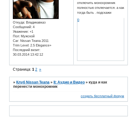
отключить монохромник
полностью отключается. а как
тогда быть . подскажи
0
Откуда:
Владикавказ
Сообщений:
4
Уважение:
+1
Пол:
Мужской
Car:
Nissan Teana 2011
Trim Level:
2.5 Elegance+
Последний визит:
30.03.2014 13:42:12
Страница:
1
2
»
»
Клуб Nissan Teana
»
II: Аудио и Bидео
»
куда и как
перенести монохромник
создать бесплатный форум