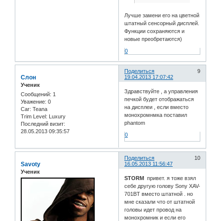
Лучше замени его на цветной
штатный сенсорный дисплей.
Функции сохраняются и
новые преобретаются)
0
Поделиться
9
Слон
19.04.2013 17:07:42
Ученик
Здравствуйте , а управления
Сообщений:
1
печкой будет отображаться
Уважение:
0
на дисплеи , если вместо
Car:
Teana
монохромнмка поставил
Trim Level:
Luxury
phantom
Последний визит:
28.05.2013 09:35:57
0
Поделиться
10
Savoty
16.05.2013 11:56:47
Ученик
STORM
привет. я тоже взял
себе другую голову Sony XAV-
701BT вместо штатной . но
мне сказали что от штатной
головы идет провод на
монохромник и если его