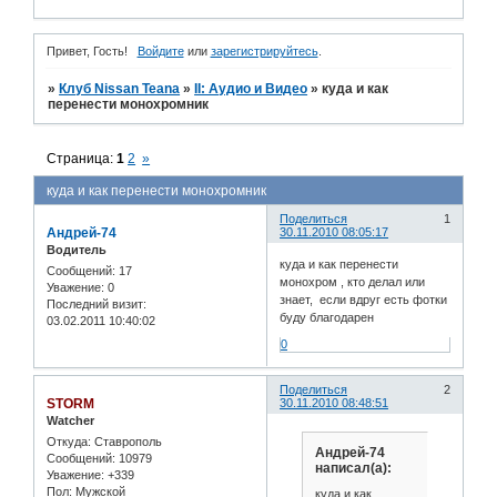
Привет, Гость!
Войдите
или
зарегистрируйтесь
.
»
Клуб Nissan Teana
»
II: Аудио и Bидео
»
куда и как
перенести монохромник
Страница:
1
2
»
куда и как перенести монохромник
Поделиться
1
Андрей-74
30.11.2010 08:05:17
Водитель
куда и как перенести
Сообщений:
17
монохром , кто делал или
Уважение:
0
знает, если вдруг есть фотки
Последний визит:
буду благодарен
03.02.2011 10:40:02
0
Поделиться
2
STORM
30.11.2010 08:48:51
Watcher
Откуда:
Ставрополь
Андрей-74
Сообщений:
10979
написал(а):
Уважение:
+339
Пол:
Мужской
куда и как