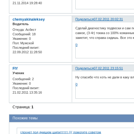
21.11.2014 19:28:40
chemyakinaleksey
Поделиться
07.02.2011 20:02:31
Водитель
Сделай диагностику подвески и сам п
Откуда:
Асбест
самое, (3-4г) токма со 100% кожанны
Сообщений:
18
заметит, что справа сидишь. Все это 
Уважение:
0
Пол:
Мужской
0
Последний визит:
22.09.2012 11:28:50
FIY
Поделиться
07.02.2011 23:15:51
Ученик
Ну спасибо что хоть не дали в каку в
Сообщений:
2
Уважение:
0
0
Последний визит:
21.02.2011 13:35:16
Страница:
1
Похожие темы
глохнет под днищем шипиттттт ((( помогите советом