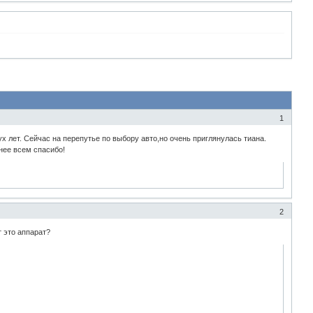
1
 лет. Сейчас на перепутье по выбору авто,но очень приглянулась тиана.
нее всем спасибо!
2
т это аппарат?