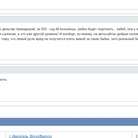
о деньгам прикидывай, за 550 - год 4й возьмешь. рейка будет подтекать - забей, она
м салоном, а это уже другой уровень! И вообще, по-моему, на автосайтах добрая поло
к тому, что левый руль вряд-ли получится взять живой за такие бабки. зато реальный 
лезть
I: Двигатель, Впуск/Выпуск
1