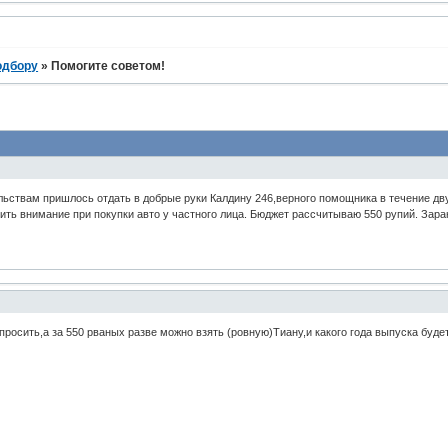
одбору
»
Помогите советом!
ьствам пришлось отдать в добрые руки Калдину 246,верного помощника в течение двух
ить внимание при покупки авто у частного лица. Бюджет рассчитываю 550 рупий. Зара
росить,а за 550 рваных разве можно взять (ровную)Тиану,и какого года выпуска буде