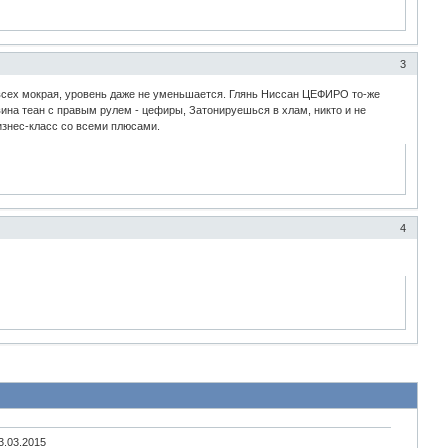
3
 у всех мокрая, уровень даже не уменьшается. Глянь Ниссан ЦЕФИРО то-же
вина теан с правым рулем - цефиры, Затонируешься в хлам, никто и не
бизнес-класс со всеми плюсами.
4
3.03.2015