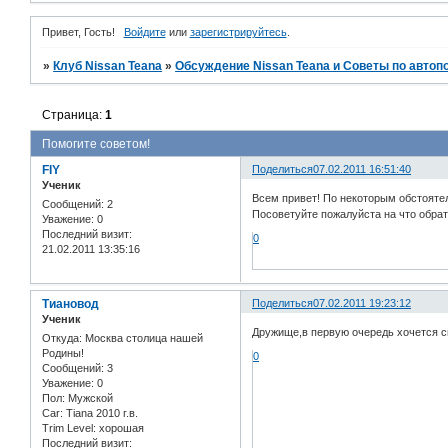
Привет, Гость!
Войдите
или
зарегистрируйтесь
.
»
Клуб Nissan Teana
»
Обсуждение Nissan Teana и Советы по автоп
Страница:
1
Помогите советом!
FIY
Поделиться
07.02.2011 16:51:40
Ученик
Всем привет! По некоторым обстоятел
Сообщений:
2
Посоветуйте пожалуйста на что обрат
Уважение:
0
Последний визит:
0
21.02.2011 13:35:16
Тиановод
Поделиться
07.02.2011 19:23:12
Ученик
Дружище,в первую очередь хочется сп
Откуда:
Москва столица нашей
Родины!
0
Сообщений:
3
Уважение:
0
Пол:
Мужской
Car:
Tiana 2010 г.в.
Trim Level:
хорошая
Последний визит: