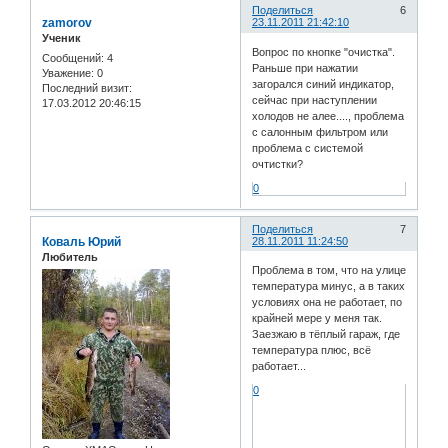
Поделиться
6
zamorov
23.11.2011 21:42:10
Ученик
Вопрос по кнопке "очистка".
Сообщений:
4
Раньше при нажатии
Уважение:
0
загорался синий индикатор,
Последний визит:
сейчас при наступлении
17.03.2012 20:46:15
холодов не алее...., проблема
с салонным фильтром или
проблема с системой
очтистки?
0
Поделиться
7
Коваль Юрий
28.11.2011 11:24:50
Любитель
Проблема в том, что на улице
температура минус, а в таких
условиях она не работает, по
крайней мере у меня так.
Заезжаю в тёплый гараж, где
температура плюс, всё
работает...
0