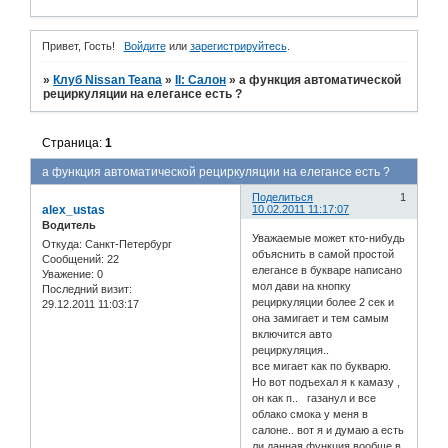
Привет, Гость!
Войдите
или
зарегистрируйтесь
.
»
Клуб Nissan Teana
»
II: Салон
»
а функция автоматической
рециркуляции на елегансе есть ?
Страница:
1
а функция автоматической рециркуляции на елегансе есть ?
Поделиться
1
alex_ustas
10.02.2011 11:17:07
Водитель
Уважаемые может кто-нибудь
Откуда:
Санкт-Петербург
объяснить в самой простой
Сообщений:
22
елегансе в букваре написано
Уважение:
0
мол дави на кнопку
Последний визит:
рециркуляции более 2 сек и
29.12.2011 11:03:17
она замигает и тем самым
включится авто
рециркуляция..
все мигает как по букварю.
Но вот подъехал я к камазу ,
он как п.. газанул и все
облако смока у меня в
салоне.. вот я и думаю а есть
ли данная функция вообще в