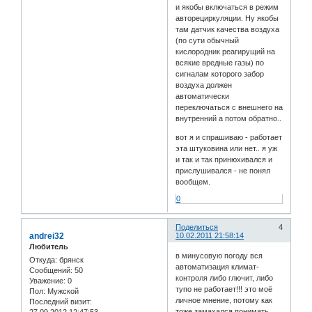
и якобы включаться в режим
авторециркуляции. Ну якобы
там датчик качества воздуха
(по сути обычный
кислородник реагирущий на
всякие вредные газы) по
сигналам которого забор
воздуха должен
автоматически
переключаться с внешнего на
внутренний а потом обратно..
вот я и спрашиваю - работает
эта штуковина или нет.. я уж
и так и так принюхивался и
прислушивался - не понял
вообщем.
0
Поделиться
4
andrei32
10.02.2011 21:58:14
Любитель
в минусовую погоду вся
Откуда:
брянск
автоматизация климат-
Сообщений:
50
контроля либо глючит, либо
Уважение:
0
тупо не работает!!! это моё
Пол:
Мужской
личное мнение, потому как
Последний визит:
тоже замахался понимать
27.09.2012 12:47:53