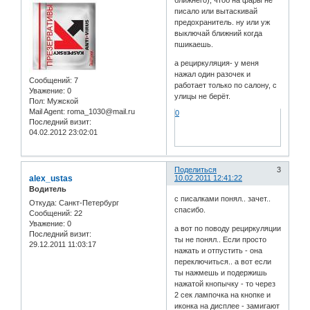
ближнего), чтоб на фары не
писало или вытаскивай
предохранитель. ну или уж
выключай ближний когда
пшикаешь.
а рециркуляция- у меня
нажал один разочек и
Сообщений:
7
работает только по салону, с
Уважение:
0
улицы не берёт.
Пол:
Мужской
Mail Agent:
roma_1030@mail.ru
0
Последний визит:
04.02.2012 23:02:01
Поделиться
3
alex_ustas
10.02.2011 12:41:22
Водитель
с писалками понял.. зачет..
Откуда:
Санкт-Петербург
спасибо.
Сообщений:
22
Уважение:
0
а вот по поводу рециркуляции
Последний визит:
ты не понял.. Если просто
29.12.2011 11:03:17
нажать и отпустить - она
переключиться.. а вот если
ты нажмешь и подержишь
нажатой кнопычку - то через
2 сек лампочка на кнопке и
иконка на дисплее - замигают