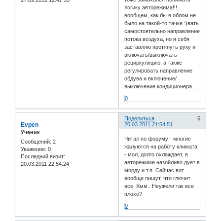
логику авторежима!!!
вообщем, как бы в облом не
было на такой-то тачке :)вать
самостоятельно направление
потока воздуха, но я себя
заставляю протянуть руку и
включать/выключать
рециркуляцию. а также
регулировать направление
обдува и включение/
выключение кондиционера...
0
Поделиться
5
Evpen
20.03.2011 21:54:51
Ученик
Читал по форуму - многие
Сообщений:
2
жалуются на работу климата
Уважение:
0
- мол, долго охлаждает, в
Последний визит:
авторежиме назойливо дует в
20.03.2011 22:54:24
морду и т.п. Сейчас вот
вообще пишут, что глючит
все. Хмм.. Неужели так все
плохо?
0