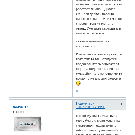
моей машине и если есть - то
работает ли она.. Диллер..
хм.. эти дебилы вообще
ничего не знают.. у них что не
спроси - только мычат в
ответ.. Уже даже спрашивать
ничего не хочется.
скажите пожалуйста -
пролейте свет.
И если не сложно подскажите
пожалуйста где находится
предохранитель омывателя
фар.. за неделю 2 канистры
омывайки - это конечно круто
но как то не айс для бюджета
0
Поделиться
2
teana614
10.02.2011 12:19:09
Ученик
по поводу омывайки- ты не
один, благо у меня машинка
служебная....ездий днём с
габаритами и туманками(без