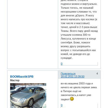
подписи можно и виртуально.
Только тогось, не называй
нехорошими словами то, что
для многих дОрого. Я могу
много написать про косяки (в
том числе и массовые)
тачил, ценой в 2-3 раза выше
Теаны. Всего пару дней назад
утешали хозяина 300-го
Лексуса, купленного в конце
сентября. Боже, помоги
моему другу разрешить
вопрос с посыпавшейся нах
кожей, не доведя его до
суицида!..
0
Поделиться
4
BOOMbastikSPB
18.02.2011 13:39:50
Мастер
во-во.машина 2003 года и
ничего не цвело.первая зима
в Питере ещё не
закончилась,а капот уже
зацвел
0