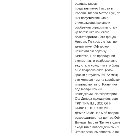
официальному
представителю Ниссан в
России Ниссан Мотор Рус, от
них получил письмо о
снисхождении ко мне и
одобрении окраски капота и
кр багажника из некого
благотворительного фонда
Ниссан. По хрому отказ, по
двери тоже. Оф дилер
назначил экспертизу
качества. При проведении
экспертизы и разборке авто
ежу стало ясно, что это бред
а не покраска авто (слой
краски с грунтом 56-72 мкм)
это меньше чем на корейских
и китайских авто. Ржавчина
под молдингами и
накладками. На территории
Оф Дилера находилось еще
ТРИ ТИАНЫ , ВСЕ ОНИ
БЫЛИ С ПОХОЖИМИ
ДЕФЕКТАМИ. На мой вопрос
руководителю тех центра Оф
Дилера Ниссан "Вы не видите
сходства с повреждениями ?
Это же закономерность, а не