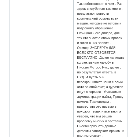
Так собственно я о чем . Раз
здесь в клубе нас так много ,
предлагаю провести
комплексный осмотр всех
машин, которые не готовы к
подобному обращению
Официального дилера, для
тех кто знает о своих правах
и готов о них заявить.
Осмотр ЭКСПЕРТА ДЛЯ
ВСЕХ КТО ОТЗОВЕТСЯ
БЕСПЛАТНО. Далее написать
коллективную жалобу в
Ниссан Моторс Рус, далее ,
по результатам ответа, в
СУД. И пусть они
перекрашивают наши с вами
авто за свой счет, а дурачков
ищут в зеркале. Уважаемая
администрации сайта, Прошу
помочь Тиановодам ,
разместить это письмо в
похожих темах и все таки, я
уверен, что мы решим
проблему многих и заставим
Ниссан признать данные
дефекты заводским браком и
научим уважать