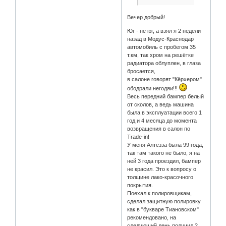
Вечер добрый!
Юг - не юг, а взял я 2 недели
назад в Модус-Краснодар
автомобиль с пробегом 35
т.км, так хром на решётке
радиатора облуплен, в глаза
бросается,
в салоне говорят "Кёрхером"
ободрали негодяи!!!
Весь передний бампер белый
от сколов, а ведь машина
была в эксплуатации всего 1
год и 4 месяца до момента
возвращения в салон по
Trade-in!
У меня Алтезза была 99 года,
так там такого не было, я на
ней 3 года проездил, бампер
не красил. Это к вопросу о
толщине лако-красочного
покрытия.
Поехал к полировщикам,
сделал защитную полировку
как в "букваре Тиановском"
рекомендовано, на
следующий день получил 2