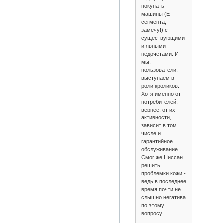
покупать
машины (Е-
сегмента,
замечу!) с
существующими
и явными
недочётами. И
мы,
пользователи,
выступаем в
роли кроликов.
Хотя именно от
потребителей,
вернее, от их
активности,
зависит в том
числе и
гарантийное
обслуживание.
Смог же Ниссан
решить
проблемки кожи -
ведь в последнее
время почти не
слышно негатива
по этому
вопросу.