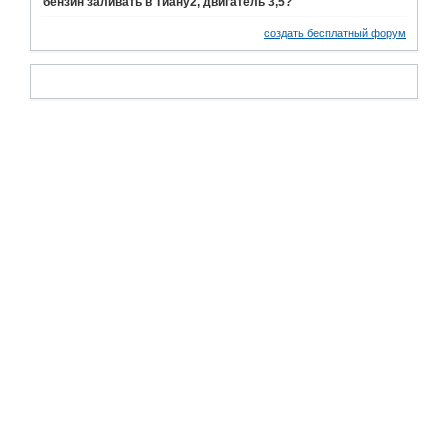
бензин заливать в Тиану2, двигатель 3,5?
создать бесплатный форум