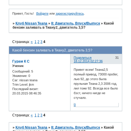
Привет, Гость!
Войдите
или
зарегистрируйтесь
.
»
Клуб Nissan Teana
»
II: Двигатель, Впуск/Выпуск
»
Какой
бензин заливать в Тиану2, двигатель 3,5?
Страница:
«
1
2
3
4
Какой бензин заливать в Тиану2, двигатель 3,5?
Поделиться
31
Гурам К С
18.12.2014 02:27:36
Ученик
Привет всем! Теана2,5
Сообщений:
5
полный привод, 73000 пробег,
Уважение:
0
лью 92, до этого была
Car:
nissan teana
прульная Теана 2,3 2006 год,
Trim Level:
jkm
лил тоже 92. Всегда все было
Последний визит:
бэст, ничего нигде не
20.03.2015 08:46:35
стучало.
0
Страница:
«
1
2
3
4
»
Клуб Nissan Teana
»
II: Двигатель, Впуск/Выпуск
»
Какой