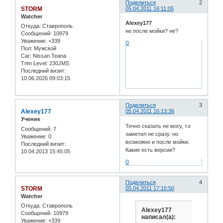
Поделиться
2
STORM
05.04.2011 16:11:05
Watcher
Alexey177
Откуда:
Ставрополь
не после мойки? не?
Сообщений:
10979
Уважение:
+339
0
Пол:
Мужской
Car:
Nissan Teana
Trim Level:
230JMS
Последний визит:
10.06.2026 09:03:15
Поделиться
3
Alexey177
05.04.2011 16:13:36
Ученик
Точно сказать не могу, т.к
Сообщений:
7
заметил не сразу. но
Уважение:
0
возможно и после мойки.
Последний визит:
Какие есть версии?
10.04.2013 15:45:05
0
Поделиться
4
STORM
05.04.2011 17:15:50
Watcher
Откуда:
Ставрополь
Alexey177
Сообщений:
10979
написал(а):
Уважение:
+339