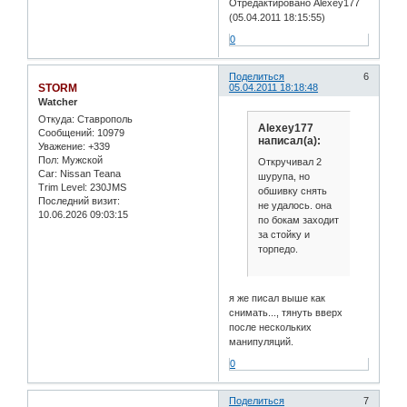
Отредактировано Alexey177
(05.04.2011 18:15:55)
0
Поделиться
6
STORM
05.04.2011 18:18:48
Watcher
Откуда:
Ставрополь
Alexey177
Сообщений:
10979
написал(а):
Уважение:
+339
Пол:
Мужской
Откручивал 2
Car:
Nissan Teana
шурупа, но
Trim Level:
230JMS
обшивку снять
Последний визит:
не удалось. она
10.06.2026 09:03:15
по бокам заходит
за стойку и
торпедо.
я же писал выше как
снимать..., тянуть вверх
после нескольких
манипуляций.
0
Поделиться
7