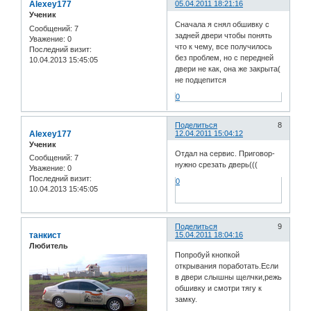
Alexey177
05.04.2011 18:21:16
Ученик
Сначала я снял обшивку с
Сообщений:
7
задней двери чтобы понять
Уважение:
0
что к чему, все получилось
Последний визит:
без проблем, но с передней
10.04.2013 15:45:05
двери не как, она же закрыта(
не подцепится
0
Поделиться
8
Alexey177
12.04.2011 15:04:12
Ученик
Отдал на сервис. Приговор-
Сообщений:
7
нужно срезать дверь(((
Уважение:
0
Последний визит:
0
10.04.2013 15:45:05
Поделиться
9
танкист
15.04.2011 18:04:16
Любитель
Попробуй кнопкой
открывания поработать.Если
в двери слышны щелчки,режь
обшивку и смотри тягу к
замку.