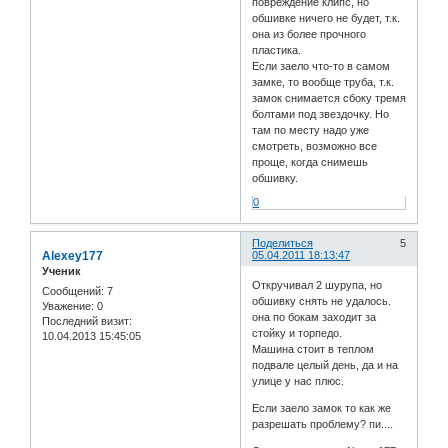
повреждение клипс, но
обшивке ничего не будет, т.к.
она из более прочного
пластика.
Если заело что-то в самом
замке, то вообще труба, т.к.
замок снимается сбоку тремя
болтами под звездочку. Но
там по месту надо уже
смотреть, возможно все
проще, когда снимешь
обшивку.
0
Поделиться
5
Alexey177
05.04.2011 18:13:47
Ученик
Откручивал 2 шурупа, но
Сообщений:
7
обшивку снять не удалось.
Уважение:
0
она по бокам заходит за
Последний визит:
стойку и торпедо.
10.04.2013 15:45:05
Машина стоит в теплом
подвале целый день, да и на
улице у нас плюс.
Если заело замок то как же
разрешать проблему? пи....