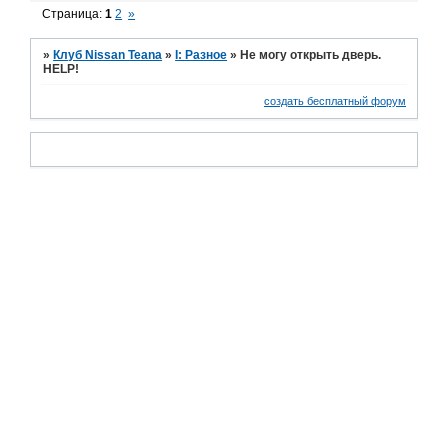
Страница:
1
2
»
»
Клуб Nissan Teana
»
I: Разное
»
Не могу открыть дверь.
HELP!
создать бесплатный форум