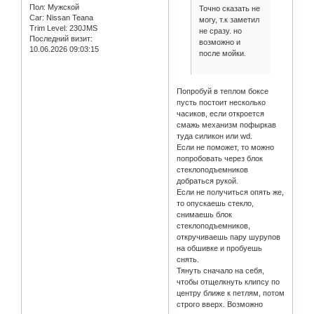
Пол:
Мужской
Точно сказать не
Car:
Nissan Teana
могу, т.к заметил
Trim Level:
230JMS
не сразу. но
Последний визит:
возможно и
10.06.2026 09:03:15
после мойки.
Попробуй в теплом боксе
пусть постоит несколько
часиков, если откроется
смажь механизм пофыркав
туда силикон или wd.
Если не поможет, то можно
попробовать через блок
стеклоподъемников
добраться рукой.
Если не получиться опять же,
то опускаешь стекло,
снимаешь блок
стеклоподъемников,
откручиваешь пару шурупов
на обшивке и пробуешь
снять.
Тянуть сначало на себя,
чтобы отщелкнуть клипсу по
центру ближе к петлям, потом
строго вверх. Возможно