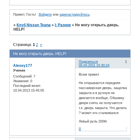
Привет, Гость!
Войдите
или
зарегистрируйтесь
.
»
Клуб Nissan Teana
»
I: Разное
»
Не могу открыть дверь.
HELP!
Страница:
1
2
»
Не могу открыть дверь. HELP!
Поделиться
1
Alexey177
05.04.2011 15:30:24
Ученик
Всем привет.
Сообщений:
7
Уважение:
0
Не открывается передняя
Последний визит:
пассажирская дверь, защелка
10.04.2013 15:45:05
закрыта и в ручную не
двигается вообще, Обшивку
двери снять не получается
т.к. дверь закрыта. Что делать
? может кто сталкивался.
Левый руль 2006г
0