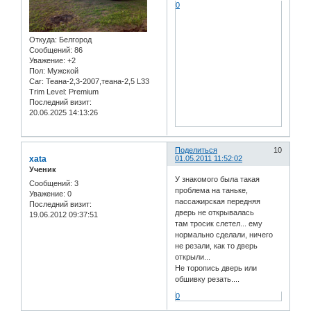
0
Откуда:
Белгород
Сообщений:
86
Уважение:
+2
Пол:
Мужской
Car:
Теана-2,3-2007,теана-2,5 L33
Trim Level:
Premium
Последний визит:
20.06.2025 14:13:26
Поделиться
10
xata
01.05.2011 11:52:02
Ученик
У знакомого была такая
Сообщений:
3
проблема на таньке,
Уважение:
0
пассажирская передняя
Последний визит:
дверь не открывалась
19.06.2012 09:37:51
там тросик слетел... ему
нормально сделали, ничего
не резали, как то дверь
открыли...
Не торопись дверь или
обшивку резать....
0