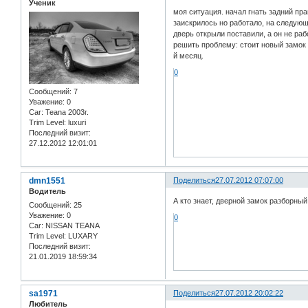
Ученик
моя ситуация. начал гнать задний пр
заискрилось но работало, на следующ
дверь открыли поставили, а он не раб
решить проблему: стоит новый замок н
й месяц.
0
Сообщений:
7
Уважение:
0
Car:
Teana 2003г.
Trim Level:
luxuri
Последний визит:
27.12.2012 12:01:01
dmn1551
Поделиться
27.07.2012 07:07:00
Водитель
А кто знает, дверной замок разборный
Сообщений:
25
Уважение:
0
0
Car:
NISSAN TEANA
Trim Level:
LUXARY
Последний визит:
21.01.2019 18:59:34
sa1971
Поделиться
27.07.2012 20:02:22
Любитель