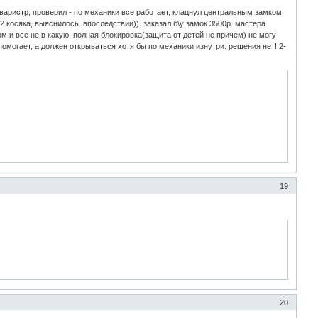
 варистр, проверил - по механики все работает, клацнул центральным замком,
2 косяка, выяснилось впоследствии)). заказал б\у замок 3500р. мастера
м и все не в какую, полная блокировка(защита от детей не причем) не могу
помогает, а должен открываться хотя бы по механики изнутри. решения нет! 2-
19
20