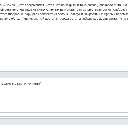
авый замок. (хотел открывался. хотел нет. на закрытии тоже самое.) разобрал вытащил
ий день не открылась не снаружи не внутри (сгорел замок, шестерня соскочила(сразу 
отает.(подробно: пару раз сработает из салона , снаружи. закроешь центральным замко
о не работает (минимальный доступ к тросам есть, т.к. обшивка с двери снята, но не 
, можно его как то починить?