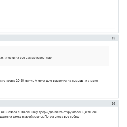
15
практически на все самые известные
ли открыть 20-30 минут. А меня друг вызвонил на помощь, и у меня
16
рыл.Сначала снял обшивку двери(два винта откручиваешь,и тянешь
тдавил на замке нижний язычок.Потом снова все собрал