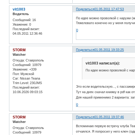
vit1003
Поделиться
01.05.2011 17:47:53
Водитель
По идее можно проволкой с наружи (м
Сообщений:
16
Тяжеловато конечно но у меня получи
Уважение:
0
Последний визит:
0
04.05.2011 12:36:46
STORM
Поделиться
01.05.2011 19:33:25
Watcher
Откуда:
Ставрополь
vit1003 написал(а):
Сообщений:
10979
Уважение:
+339
По идее можно проволкой с нар
Пол:
Мужской
Car:
Nissan Teana
Trim Level:
230JMS
Это если водительскую..., с пассажир
Последний визит:
10.06.2026 09:03:15
Тут на днях скачал книжку в pdf как 
Для нашей применимо 2 варианта: за
0
STORM
Поделиться
01.05.2011 19:37:46
Watcher
Вспоминаю первую встречу клуба Tean
Откуда:
Ставрополь
отчаялся. Я попросил у него ключ (о
Сообщений:
10979