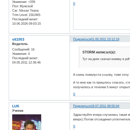
Уважение:
+339
0
Пол:
Мужской
Car:
Nissan Teana
Trim Level:
230JMS
Последний визит:
10.06.2026 09:03:15
vit1003
Поделиться
01.05.2011 23:12:19
Водитель
Сообщений:
16
STORM написал(а):
Уважение:
0
Последний визит:
Тут на днях скачал книжку в pd
04.05.2011 12:36:46
А скинь пожалуста ссылку, тоже хочу т
А то мне как то пришлось спасать, ст
получилось в течении 5 минут открыт
0
LUK
Поделиться
18.07.2011 08:55:04
Ученик
Здраствуйте вчера случилась такая 
вверх).Потом отсоединил уплотнитель
0