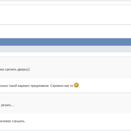
но срезать дверь(((
олько такой вариант предложили. Скромно как то
.
резать....
человек слушать.