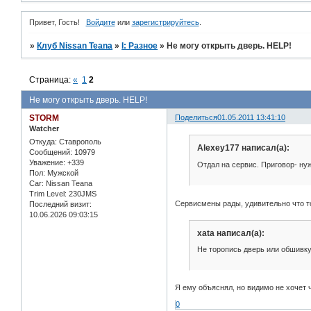
Привет, Гость!
Войдите
или
зарегистрируйтесь
.
»
Клуб Nissan Teana
»
I: Разное
»
Не могу открыть дверь. HELP!
Страница:
«
1
2
Не могу открыть дверь. HELP!
STORM
Поделиться
01.05.2011 13:41:10
Watcher
Откуда:
Ставрополь
Alexey177 написал(а):
Сообщений:
10979
Уважение:
+339
Отдал на сервис. Приговор- нуж
Пол:
Мужской
Car:
Nissan Teana
Trim Level:
230JMS
Сервисмены рады, удивительно что т
Последний визит:
10.06.2026 09:03:15
xata написал(а):
Не торопись дверь или обшивку 
Я ему объяснял, но видимо не хочет 
0