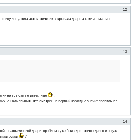
12
машину когда сига автоматически закрывала дверь а ключи в машине.
13
ически на все самые известные
.
ообще надо помнить что быстрее на первый взгляд не значит правильнее.
14
мой в пассажирской двери, проблема уже была достаточно давно и он уже
егкой рукой
?