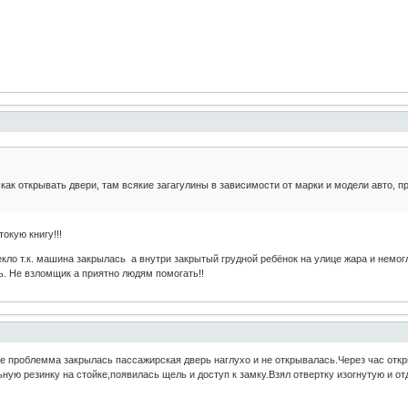
f как открывать двери, там всякие загагулины в зависимости от марки и модели авто, 
окую книгу!!!
екло т.к. машина закрылась а внутри закрытый грудной ребёнок на улице жара и немог
ь. Не взломщик а приятно людям помогать!!
же проблемма закрылась пассажирская дверь наглухо и не открывалась.Через час отк
ную резинку на стойке,появилась щель и доступ к замку.Взял отвертку изогнутую и о