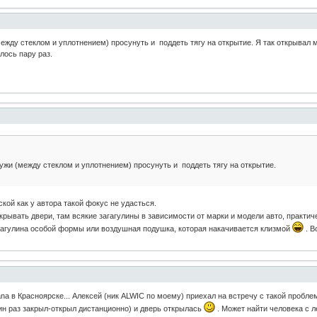
ежду стеклом и уплотнением) просунуть и поддеть тягу на открытие. Я так открывал 
лось пару раз.
ужи (между стеклом и уплотнением) просунуть и поддеть тягу на открытие.
ской как у автора такой фокус не удасться.
открывать двери, там всякие загагулины в зависимости от марки и модели авто, практ
гагулина особой формы или воздушная подушка, которая накачивается клизмой
. В
a в Красноярске... Алексей (ник ALWIC по моему) приехал на встречу с такой пробле
дин раз закрыл-открыл дистанционно) и дверь открылась
. Может найти человека с л