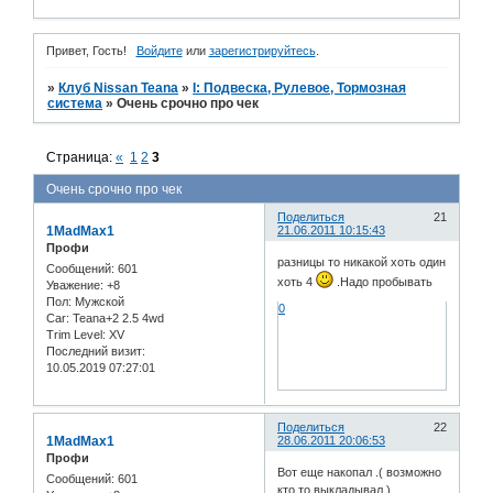
Привет, Гость!
Войдите
или
зарегистрируйтесь
.
»
Клуб Nissan Teana
»
I: Подвеска, Рулевое, Тормозная
система
»
Очень срочно про чек
Страница:
«
1
2
3
Очень срочно про чек
Поделиться
21
1MadMax1
21.06.2011 10:15:43
Профи
разницы то никакой хоть один
Сообщений:
601
хоть 4
.Надо пробывать
Уважение:
+8
Пол:
Мужской
0
Car:
Teana+2 2.5 4wd
Trim Level:
XV
Последний визит:
10.05.2019 07:27:01
Поделиться
22
1MadMax1
28.06.2011 20:06:53
Профи
Вот еще накопал .( возможно
Сообщений:
601
кто то выкладывал )