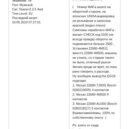
Уважение:
+8
Пол:
Мужской
( Номер MAFа ишите на
Car:
Teana+2 2.5 4wd
оборотной стороне, на
Trim Level:
XV
японских UNISA маркировка
Последний визит:
не рельефная и нанесена
10.05.2019 07:27:01
краской (видно плохо)
Симпомы нерабочего MAFа -
мигает CHECK код 0100 (не
всегда правда) обороты не
поднимаются больше 2500 ,
Установил 22680-4M511
вместо 22680-4M500, машину
не узнать, со старым такого
не было, отличный разгон
бензин вроде не жрет, но пока
рано говорить о расходе.
Ну вообщем вывод:На QG18
подходит.
1. Nissan 22680-7J600( Bosch
0280218005) 4 контактов
2. Nissan 22680-4M500 4
контактов
3. Nissan 22680-AU300 (Bosch
0280218117) 5 контактов
Взаимозаменяемы, 100% по
собственному опыту )
Ps. взято от сюда