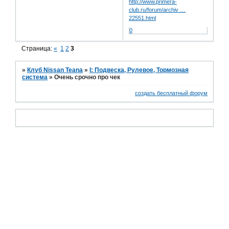
http://www.primera-
club.ru/forum/archiv …
22551.html
0
Страница:
«
1
2
3
»
Клуб Nissan Teana
»
I: Подвеска, Рулевое, Тормозная
система
»
Очень срочно про чек
создать бесплатный форум