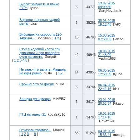
13.07.2015
Бурлит жидкость в бачке
3
44771
09:09:30
ГУРа
Ilyuha
SergNoyabrsk
Верхняя шаровая задний
30.06.2015
6
35281
рычаг
Liss
19:12:48
ГАРЯ
Вибрация на скорости 120-
15.06.2015
15
46793
140км/ч...
Sochiban
[
1
2
]
07:59:03
Falcon
Стук в ходовой части при
10.06.2015
движении и при повороте
42
49946
21:48:09
руля на месте.
Sergей
vadim1983
[
1
2
3
4
5
]
Не знаю что делать. Машина
06.05.2015
14
43955
не едет ровно
nuJIoT
[
1
2
]
12:59:59
Ilyuha
Срочно! Что за фигня
nuJIoT
06.04.2015
3
34744
22:41:16
blck
Загадка для дилера
MIHEI57
23.01.2015
6
36174
20:52:34
Pikaso
16.01.2015
ГТЦ на теану j31
kovalsky10
1
34763
17:14:18
Печатник
Отказали тормоза...
MaXx©
04.01.2015
83
51249
[
1
2
3
…
9
]
15:36:41
шевцов