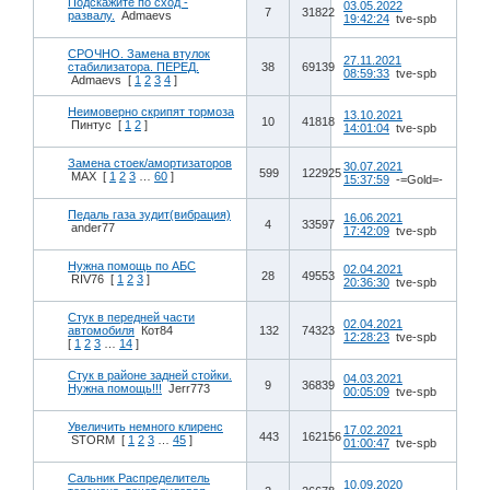
Подскажите по сход -
03.05.2022
7
31822
развалу.
Admaevs
19:42:24
tve-spb
СРОЧНО. Замена втулок
27.11.2021
стабилизатора. ПЕРЕД.
38
69139
08:59:33
tve-spb
Admaevs
[
1
2
3
4
]
Неимоверно скрипят тормоза
13.10.2021
10
41818
Пинтус
[
1
2
]
14:01:04
tve-spb
Замена стоек/амортизаторов
30.07.2021
599
122925
MAX
[
1
2
3
…
60
]
15:37:59
-=Gold=-
Педаль газа зудит(вибрация)
16.06.2021
4
33597
ander77
17:42:09
tve-spb
Нужна помощь по АБС
02.04.2021
28
49553
RIV76
[
1
2
3
]
20:36:30
tve-spb
Стук в передней части
02.04.2021
автомобиля
Кот84
132
74323
12:28:23
tve-spb
[
1
2
3
…
14
]
Стук в районе задней стойки.
04.03.2021
9
36839
Нужна помощь!!!
Jerr773
00:05:09
tve-spb
Увеличить немного клиренс
17.02.2021
443
162156
STORM
[
1
2
3
…
45
]
01:00:47
tve-spb
Сальник Распределитель
10.09.2020