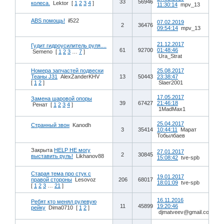
33
56946
колеса.
Lektor
[
1
2
3
4
]
11:30:14
mpv_13
ABS помощь!
il522
07.02.2019
2
36476
09:54:14
mpv_13
21.12.2017
Гудит гидроусилитель руля....
61
92700
01:48:46
Semeno
[
1
2
3
…
7
]
Ura_Strat
Номера запчастей подвески
25.08.2017
Теаны J31
AlexZanderKHV
13
50443
23:38:47
[
1
2
]
Slaer2001
17.05.2017
Замена шаровой опоры
39
67427
21:46:18
Ренат
[
1
2
3
4
]
1MadMax1
25.04.2017
Странный звон
Kanodh
3
35414
10:44:11
Марат
Тобылбаев
Закрыта
HELP НЕ могу
27.01.2017
2
30845
выставить руль!
Likhanov88
15:08:42
tve-spb
Старая тема про стук с
19.01.2017
правой стороны
Lesovoz
206
68017
18:01:09
tve-spb
[
1
2
3
…
21
]
16.11.2016
Ребят кто менял рулевую
11
45899
19:20:46
рейку
Dima0710
[
1
2
]
djmatveev@gmail.com