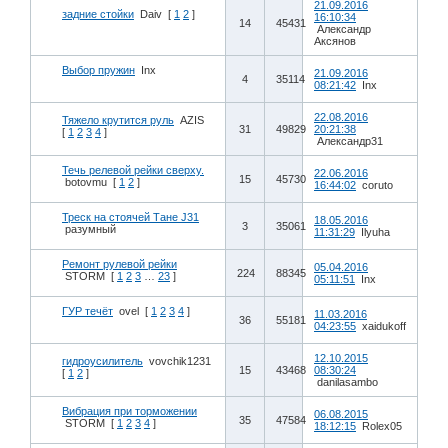
21.09.2016
задние стойки
Daiv
[
1
2
]
16:10:34
14
45431
Александр
Аксянов
Выбор пружин
Inx
21.09.2016
4
35114
08:21:42
Inx
22.08.2016
Тяжело крутится руль
AZIS
31
49829
20:21:38
[
1
2
3
4
]
Александр31
Течь релевой рейки сверху.
22.06.2016
15
45730
botovmu
[
1
2
]
16:44:02
coruto
Треск на стоячей Тане J31
18.05.2016
3
35061
разумный
11:31:29
Ilyuha
Ремонт рулевой рейки
05.04.2016
224
88345
STORM
[
1
2
3
…
23
]
05:11:51
Inx
ГУР течёт
ovel
[
1
2
3
4
]
11.03.2016
36
55181
04:23:55
xaidukoff
12.10.2015
гидроусилитель
vovchik1231
15
43468
08:30:24
[
1
2
]
danilasambo
Вибрация при торможении
06.08.2015
35
47584
STORM
[
1
2
3
4
]
18:12:15
Rolex05