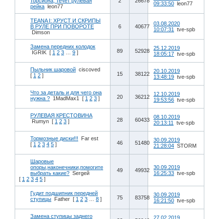
торсиона, течет рулевая
2
26678
09:33:50
leon77
рейка
leon77
TEANA I: ХРУСТ И СКРИПЫ
03.08.2020
В РУЛЕ ПРИ ПОВОРОТЕ
6
40677
10:07:31
tve-spb
Dimson
Замена передних колодок
25.12.2019
89
52928
IGRIK
[
1
2
3
…
9
]
18:05:17
tve-spb
Пыльник шаровой
ciscoved
20.10.2019
15
38122
[
1
2
]
13:48:19
tve-spb
Что за деталь и для чего она
12.10.2019
20
36212
нужна ?
1MadMax1
[
1
2
3
]
19:53:56
tve-spb
РУЛЕВАЯ КРЕСТОВИНА
08.10.2019
28
60433
Rumyn
[
1
2
3
]
20:13:11
tve-spb
Тормозные диски!!!
Far est
30.09.2019
46
51480
[
1
2
3
4
5
]
21:28:04
STORM
Шаровые
опоры,наконечники,помогите
30.09.2019
49
49932
выбрать какие?
Sergей
16:25:33
tve-spb
[
1
2
3
4
5
]
Гудит подшипник передней
30.09.2019
75
83758
ступицы
Father
[
1
2
3
…
8
]
16:21:50
tve-spb
Замена ступицы заднего
27.02.2019