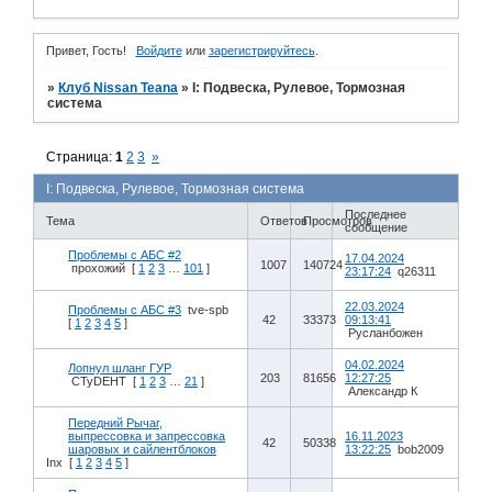
Привет, Гость!
Войдите
или
зарегистрируйтесь
.
»
Клуб Nissan Teana
»
I: Подвеска, Рулевое, Тормозная
система
Страница:
1
2
3
»
I: Подвеска, Рулевое, Тормозная система
Последнее
Тема
Ответов
Просмотров
сообщение
Проблемы с АБС #2
17.04.2024
1007
140724
прохожий
[
1
2
3
…
101
]
23:17:24
q26311
22.03.2024
Проблемы с АБС #3
tve-spb
42
33373
09:13:41
[
1
2
3
4
5
]
Русланбожен
04.02.2024
Лопнул шланг ГУР
203
81656
12:27:25
CTyDEHT
[
1
2
3
…
21
]
Александр К
Передний Рычаг,
выпрессовка и запрессовка
16.11.2023
42
50338
шаровых и сайлентблоков
13:22:25
bob2009
Inx
[
1
2
3
4
5
]