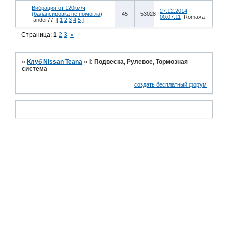
Вибрация от 120км/ч
27.12.2014
(балансировка не помогла)
45
53028
00:07:11
Romaxa
ander77
[
1
2
3
4
5
]
Страница:
1
2
3
»
»
Клуб Nissan Teana
»
I: Подвеска, Рулевое, Тормозная
система
создать бесплатный форум