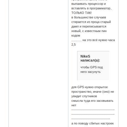
выпаивать процессор и
вставлять в программатор..
ТОЛЬКО ТАК!
в большинстве случаев
стирается из проца старый
дамп и переписывается
новый, с известным пин
кодом
............ на это всё нужно часа
2,5
NikeS
написал(а):
чтобы GPS под
него засунуть
для GPS нужно открытое
пространство, иначе (оно) не
увидит спутников
смысла туда его засовывать
нет
--------------------------------------
--------------------------------------
----------------------------------
а по поводу сбитых настроек