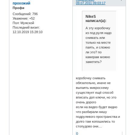
прохожий
09.07.2011 09:03:17
Профи
Сообщений:
796
NikeS
Уважение:
+52
написал(а):
Пол:
Мужской
Последний визит:
А эту коробочку
12.10.2019 15:28:10
из под руля надо
снимать или
только на месте
паять, и сложно
ли это? по
камерам можно
заметить?
коробочку снимать
обязательно, иначе не
выпаять микросхему
существует ещё способ
вписать доп ключи, но это
очень дорого
если на видео будет видно
что разбирали нишу
подрулевого пространства и
долго там копошились то
стопудово они....
0