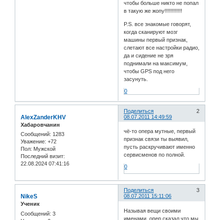
чтобы больше никто не попал
в такую же жопу!!!!!!!!!!!!
P.S. все знакомые говорят,
когда сканируют мозг
машины первый признак,
слетают все настройки радио,
да и сидение не зря
поднимали на максимум,
чтобы GPS под него
засунуть.
0
Поделиться
2
AlexZanderKHV
08.07.2011 14:49:59
Хабаровчанин
чё-то опера мутные, первый
Сообщений:
1283
признак связи ты выявил,
Уважение:
+72
пусть раскручивают именно
Пол:
Мужской
сервисменов по полной.
Последний визит:
22.08.2024 07:41:16
0
Поделиться
3
NikeS
08.07.2011 15:11:06
Ученик
Называя вещи своими
Сообщений:
3
именами, опер сказал что мы