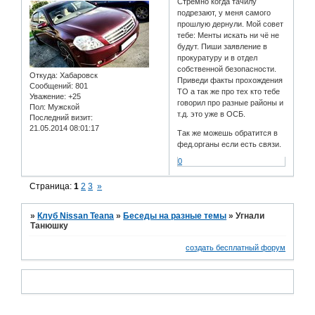
Стремно когда тачилу
подрезают, у меня самого
прошлую дернули. Мой совет
тебе: Менты искать ни чё не
будут. Пиши заявление в
прокуратуру и в отдел
собственной безопасности.
Откуда:
Хабаровск
Приведи факты прохождения
Сообщений:
801
ТО а так же про тех кто тебе
Уважение:
+25
говорил про разные районы и
Пол:
Мужской
т.д. это уже в ОСБ.
Последний визит:
21.05.2014 08:01:17
Так же можешь обратится в
фед.органы если есть связи.
0
Страница:
1
2
3
»
»
Клуб Nissan Teana
»
Беседы на разные темы
»
Угнали
Танюшку
создать бесплатный форум