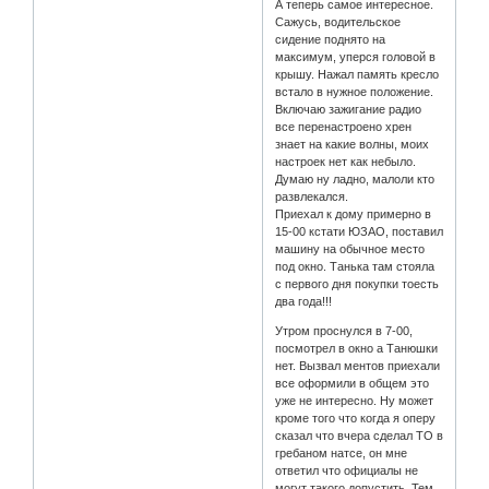
А теперь самое интересное.
Сажусь, водительское
сидение поднято на
максимум, уперся головой в
крышу. Нажал память кресло
встало в нужное положение.
Включаю зажигание радио
все перенастроено хрен
знает на какие волны, моих
настроек нет как небыло.
Думаю ну ладно, малоли кто
развлекался.
Приехал к дому примерно в
15-00 кстати ЮЗАО, поставил
машину на обычное место
под окно. Танька там стояла
с первого дня покупки тоесть
два года!!!
Утром проснулся в 7-00,
посмотрел в окно а Танюшки
нет. Вызвал ментов приехали
все оформили в общем это
уже не интересно. Ну может
кроме того что когда я оперу
сказал что вчера сделал ТО в
гребаном натсе, он мне
ответил что официалы не
могут такого допустить. Тем