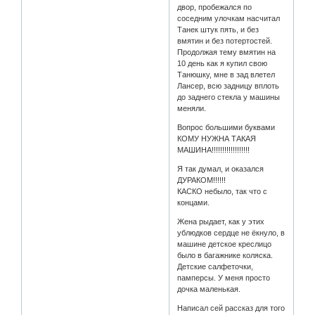
двор, пробежался по
соседним улочкам насчитал
Танек штук пять, и без
вмятин и без потертостей.
Продолжая тему вмятин на
10 день как я купил свою
Танюшку, мне в зад влетел
Лансер, всю задницу вплоть
до заднего стекла у машины
меняли.
Вопрос большими буквами
КОМУ НУЖНА ТАКАЯ
МАШИНА!!!!!!!!!!!!!!!!!!
Я так думал, и оказался
ДУРАКОМ!!!!!!
КАСКО небыло, так что с
концами.
Жена рыдает, как у этих
ублюдков сердце не ёкнуло, в
машине детское креслицо
было в багажнике коляска.
Детские салфеточки,
памперсы. У меня просто
дочка маленькая.
Написал сей рассказ для того