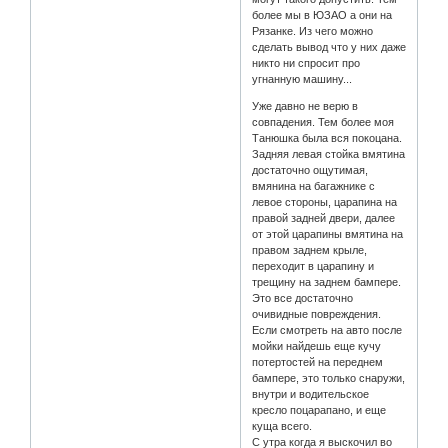
более мы в ЮЗАО а они на
Рязанке. Из чего можно
сделать вывод что у них даже
никто ни спросит про
угнанную машину...
Уже давно не верю в
совпадения. Тем более моя
Танюшка была вся покоцана.
Задняя левая стойка вмятина
достаточно ощутимая,
вмянина на багажнике с
левое стороны, царапина на
правой задней двери, далее
от этой царапины вмятина на
правом заднем крыле,
переходит в царапину и
трещину на заднем бампере.
Это все достаточно
очивидные повреждения.
Если смотреть на авто после
мойки найдешь еще кучу
потертостей на переднем
бампере, это только снаружи,
внутри и водительское
кресло поцарапано, и еще
куща всего.
С утра когда я выскочил во