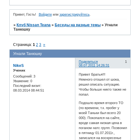
Привет, Гость!
Войдите
или
зарегистрируйтесь
.
»
Клуб Nissan Teana
»
Беседы на разные темы
»
Угнали
Танюшку
Страница:
1
2
3
»
Угнали Танюшку
Поделиться
1
NikeS
08.07.2011 14:26:31
Ученик
Привет Братья!!!
Сообщений:
3
Немного отошел от шока,
Уважение:
0
решил описать ситуацию.
Последний визит:
Чтобы больше никто также не
08.03.2014 08:44:51
попал.
Подошло время второго ТО
(по времени, т.к. пробег у
моей Таньки был всего 20
000). Покопался на сайте,
вроде самая низкая цена в
поганом натс групп. Позвонил
в пятницу 01.07.2011г.,
записался на воскресенье