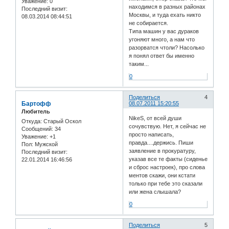
Уважение:
0
находимся в разных районах
Последний визит:
Москвы, и туда ехать никто
08.03.2014 08:44:51
не собирается.
Типа машин у вас дураков
угоняют много, а нам что
разорватся чтоли? Насолько
я понял ответ бы именно
таким...
0
Поделиться
4
Бартофф
08.07.2011 15:20:55
Любитель
NikeS, от всей души
Откуда:
Старый Оскол
сочувствую. Нет, я сейчас не
Сообщений:
34
просто написать,
Уважение:
+1
правда....держись. Пиши
Пол:
Мужской
заявление в прокуратуру,
Последний визит:
указав все те факты (сиденье
22.01.2014 16:46:56
и сброс настроек), про слова
ментов скажи, они кстати
только при тебе это сказали
или жена слышала?
0
Поделиться
5