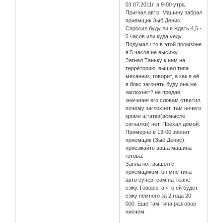
03.07.2011г. в 9-00 утра.
Пригнал авто. Машину забрал
приемщик Зыб Денис.
Спросил буду ли я ждать 4,5 -
5 часов или куда уеду.
Подумал что в этой промзоне
я 5 часов не высижу.
Загнал Таньку к ним на
терреторию, вышел типа
механник, говорит, а как я её
в бокс загонять буду она же
заглохнет? не предав
значения его словам ответил,
почему заглохнет, там ничего
кроме штатки(всмысле
сигналки) нет. Поехал домой.
Примерно в 13-00 звонит
приемщик (Зыб Денис),
приезжайте ваша машина
готова.
Заплатил, вышел с
приемщиком, он мне типа
авто супер, сам на Теане
езжу. Говорю, а что ей будет
езжу немного за 2 года 20
000. Еще там типа разговор
ниочем.