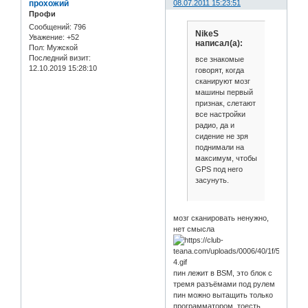
прохожий
08.07.2011 15:23:51
Профи
Сообщений:
796
NikeS
Уважение:
+52
написал(а):
Пол:
Мужской
Последний визит:
все знакомые
12.10.2019 15:28:10
говорят, когда
сканируют мозг
машины первый
признак, слетают
все настройки
радио, да и
сидение не зря
поднимали на
максимум, чтобы
GPS под него
засунуть.
мозг сканировать ненужно,
нет смысла
пин лежит в BSM, это блок с
тремя разъёмами под рулем
пин можно вытащить только
программатором, тоесть