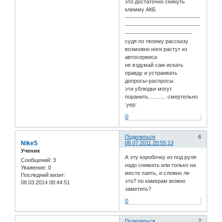
это достаточно скинуть
клемму АКБ
--------------------------------------
--------------------------------------
----------------------------------
судя по твоему рассказу
возможно ноги растут из
автосервиса
не вздумай сам искать
правду и устраивать
допросы-распросы
эти ублюдки могут
поранить............ смертельно
:yep:
0
Поделиться
6
NikeS
08.07.2011 20:55:13
Ученик
А эту коробочку из под руля
Сообщений:
3
надо снимать или только на
Уважение:
0
месте паять, и сложно ли
Последний визит:
это? по камерам можно
08.03.2014 08:44:51
заметить?
0
Поделиться
7