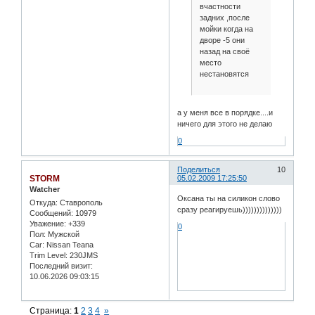
вчастности
задних ,после
мойки когда на
дворе -5 они
назад на своё
место
нестановятся
а у меня все в порядке....и
ничего для этого не делаю
0
Поделиться
10
STORM
05.02.2009 17:25:50
Watcher
Оксана ты на силикон слово
Откуда:
Ставрополь
сразу реагируешь))))))))))))))
Сообщений:
10979
Уважение:
+339
0
Пол:
Мужской
Car:
Nissan Teana
Trim Level:
230JMS
Последний визит:
10.06.2026 09:03:15
Страница:
1
2
3
4
»