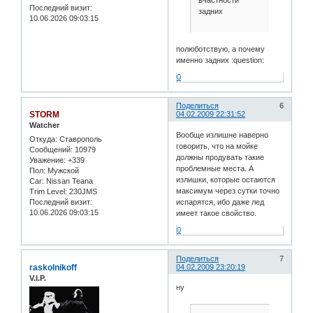
вчастности
Последний визит:
задних
10.06.2026 09:03:15
полюботствую, а почему
именно задних :question:
0
Поделиться
6
STORM
04.02.2009 22:31:52
Watcher
Вообще излишне наверно
Откуда:
Ставрополь
говорить, что на мойке
Сообщений:
10979
должны продувать такие
Уважение:
+339
проблемные места. А
Пол:
Мужской
излишки, которые остаются
Car:
Nissan Teana
максимум через сутки точно
Trim Level:
230JMS
Последний визит:
испарятся, ибо даже лед
10.06.2026 09:03:15
имеет такое свойство.
0
Поделиться
7
raskolnikoff
04.02.2009 23:20:19
V.I.P.
ну