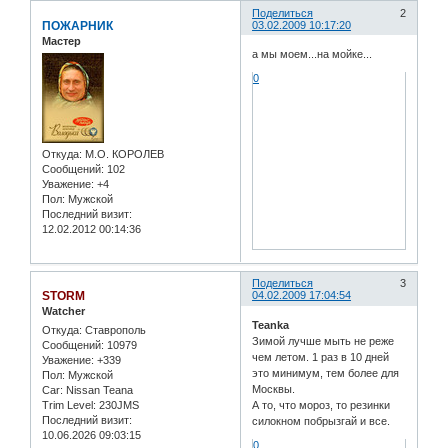
Поделиться
2
ПОЖАРНИК
03.02.2009 10:17:20
Мастер
а мы моем...на мойке...
0
Откуда:
М.О. КОРОЛЕВ
Сообщений:
102
Уважение:
+4
Пол:
Мужской
Последний визит:
12.02.2012 00:14:36
Поделиться
3
STORM
04.02.2009 17:04:54
Watcher
Teanka
Откуда:
Ставрополь
Зимой лучше мыть не реже
Сообщений:
10979
чем летом. 1 раз в 10 дней
Уважение:
+339
это минимум, тем более для
Пол:
Мужской
Москвы.
Car:
Nissan Teana
А то, что мороз, то резинки
Trim Level:
230JMS
Последний визит:
силокном побрызгай и все.
10.06.2026 09:03:15
0