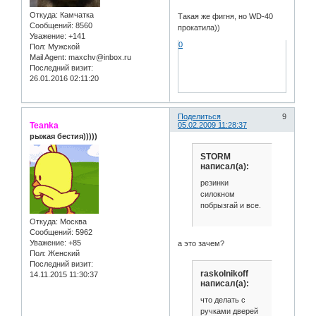
Откуда:
Камчатка
Такая же фигня, но WD-40
Сообщений:
8560
прокатила))
Уважение:
+141
0
Пол:
Мужской
Mail Agent:
maxchv@inbox.ru
Последний визит:
26.01.2016 02:11:20
Поделиться
9
Teanka
05.02.2009 11:28:37
рыжая бестия)))))
STORM
написал(а):
резинки
силокном
побрызгай и все.
Откуда:
Москва
Сообщений:
5962
Уважение:
+85
а это зачем?
Пол:
Женский
Последний визит:
raskolnikoff
14.11.2015 11:30:37
написал(а):
что делать с
ручками дверей