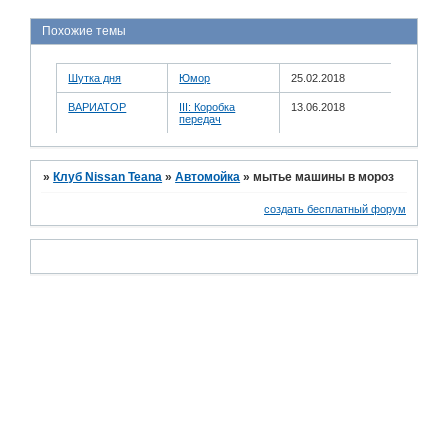
Похожие темы
Шутка дня
Юмор
25.02.2018
ВАРИАТОР
III: Коробка
13.06.2018
передач
»
Клуб Nissan Teana
»
Автомойка
»
мытье машины в мороз
создать бесплатный форум