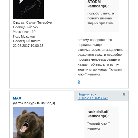
STORM
написал(а):
полюботствую, а
почему именно
Откуда:
Санкт-Петербург
задних :question:
Сообщений:
527
Уважение:
+19
Пол:
Мужской
потому наверное, что
Последний визит:
передние чаще
22.08.2017 10:00:15
эксплуатирую, а назад очень
редко кого сажу, и неудобно
просить человека севшего
назад,чтоб вышел и ручку
задвинул до конца. "жидкий
ключ" непомог
0
Поделиться
8
MAX
05.02.2009 03:30:42
Да так покурить зашел)))
raskolnikoff
написал(а):
"жидкий ключ"
непомог