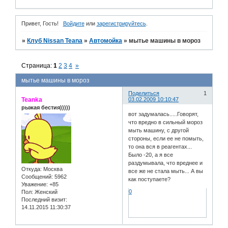
Привет, Гость!
Войдите
или
зарегистрируйтесь
.
»
Клуб Nissan Teana
»
Автомойка
»
мытье машины в мороз
Страница:
1
2
3
4
»
мытье машины в мороз
Поделиться
1
Teanka
03.02.2009 10:10:47
рыжая бестия)))))
вот задумалась.....Говорят,
что вредно в сильный мороз
мыть машину, с другой
стороны, если ее не помыть,
то она вся в реагентах...
Было -20, а я все
раздумывала, что вреднее и
Откуда:
Москва
все же не стала мыть... А вы
Сообщений:
5962
как поступаете?
Уважение:
+85
0
Пол:
Женский
Последний визит:
14.11.2015 11:30:37