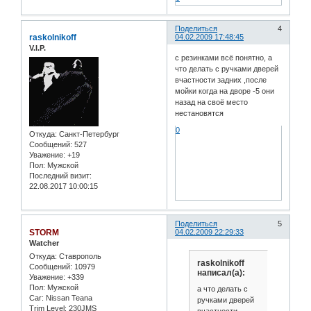
Поделиться
4
raskolnikoff
04.02.2009 17:48:45
V.I.P.
с резинками всё понятно, а
что делать с ручками дверей
вчастности задних ,после
мойки когда на дворе -5 они
назад на своё место
нестановятся
0
Откуда:
Санкт-Петербург
Сообщений:
527
Уважение:
+19
Пол:
Мужской
Последний визит:
22.08.2017 10:00:15
Поделиться
5
STORM
04.02.2009 22:29:33
Watcher
Откуда:
Ставрополь
raskolnikoff
Сообщений:
10979
написал(а):
Уважение:
+339
Пол:
Мужской
а что делать с
Car:
Nissan Teana
ручками дверей
Trim Level:
230JMS