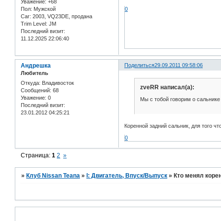
Уважение:
+68
Пол:
Мужской
0
Car:
2003, VQ23DE, продана
Trim Level:
JM
Последний визит:
11.12.2025 22:06:40
Андрешка
Поделиться
29.09.2011 09:58:06
Любитель
Откуда:
Владивосток
zveRR написал(а):
Сообщений:
68
Уважение:
0
Мы с тобой говорим о сальнике
Последний визит:
23.01.2012 04:25:21
Коренной задний сальник, для того чт
0
Страница:
1
2
»
»
Клуб Nissan Teana
»
I: Двигатель, Впуск/Выпуск
»
Кто менял корен