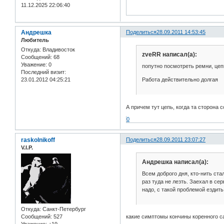
11.12.2025 22:06:40
Андрешка
Поделиться
28.09.2011 14:53:45
Любитель
Откуда:
Владивосток
zveRR написал(а):
Сообщений:
68
Уважение:
0
попутно посмотреть ремни, цеп
Последний визит:
Работа действительно долгая
23.01.2012 04:25:21
А причем тут цепь, когда та сторона 
0
raskolnikoff
Поделиться
28.09.2011 23:07:27
V.I.P.
Андрешка написал(а):
Всем доброго дня, кто-нить ст
раз туда не лезть. Заехал в се
надо, с такой проблемой ездить
Откуда:
Санкт-Петербург
Сообщений:
527
какие симптомы кончины коренного с