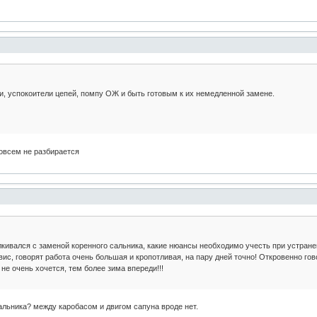
и, успокоители цепей, помпу ОЖ и быть готовым к их немедленной замене.
совсем не разбирается
алкивался с заменой коренного сальника, какие нюансы необходимо учесть при устран
рвис, говорят работа очень большая и кропотливая, на пару дней точно! Откровенно г
 не очень хочется, тем более зима впереди!!!
альника? между каробасом и двигом сапуна вроде нет.