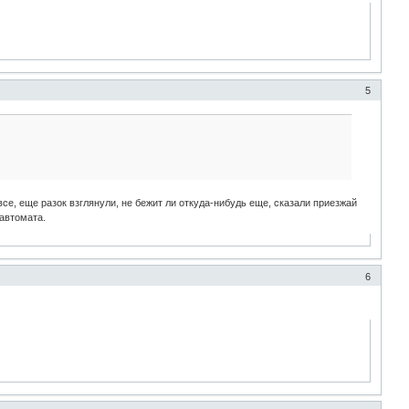
5
се, еще разок взглянули, не бежит ли откуда-нибудь еще, сказали приезжай
автомата.
6