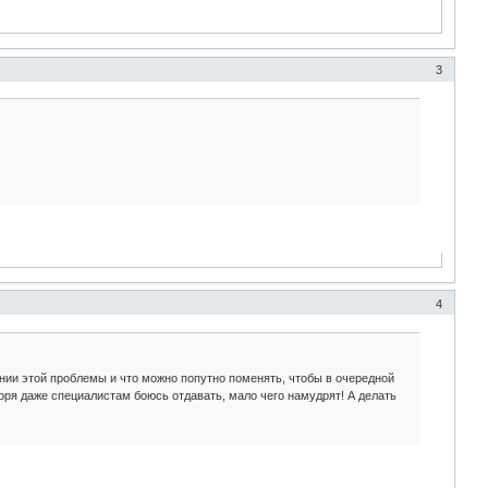
3
4
ении этой проблемы и что можно попутно поменять, чтобы в очередной
оворя даже специалистам боюсь отдавать, мало чего намудрят! А делать