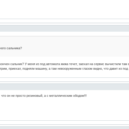
ного сальника?
кончен сальник? У меня из под автомата жижа течет, заехал на сервис вычистили там в
им, приехал, подняли машину, а там невооруженным глазом видно, что давит из под 
 что он не просто резиновый, а с металлическим ободом!!!