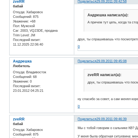
zveRR
Поделиться
29.09.2011 09:42:58
бабай
Откуда:
Хабаровск
Андрешка написал(а):
Сообщений:
875
Уважение:
+68
А причем тут цепь, когда та ст
Пол:
Мужской
Car:
2003, VQ23DE, продана
Trim Level:
JM
друк, ты спрашиваешь что посмотреть
Последний визит:
11.12.2025 22:06:40
0
Андрешка
Поделиться
29.09.2011 09:45:08
Любитель
Откуда:
Владивосток
zveRR написал(а):
Сообщений:
68
Уважение:
0
друк, ты спрашиваешь что посм
Последний визит:
23.01.2012 04:25:21
ну спасибо за совет, а сам менял кор
0
zveRR
Поделиться
29.09.2011 09:46:39
бабай
Мы с тобой говорим о сальнике КВ? Д
Откуда:
Хабаровск
Сообщений:
875
У меня была обратная ситуевина: мен