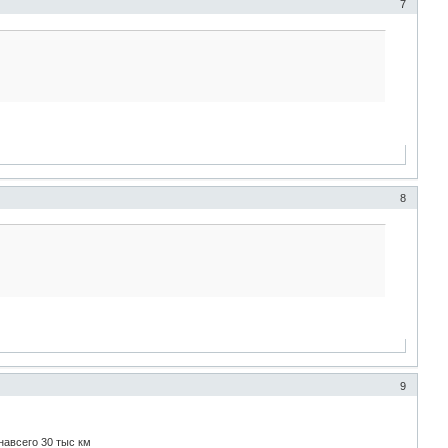
7
8
9
навсего 30 тыс км