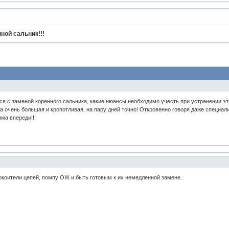
ной сальник!!!
лся с заменой коренного сальника, какие нюансы необходимо учесть при устранении э
та очень большая и кропотливая, на пару дней точно! Откровенно говоря даже специал
има впереди!!!
окоители цепей, помпу ОЖ и быть готовым к их немедленной замене.