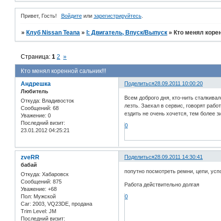
Привет, Гость!
Войдите
или
зарегистрируйтесь
.
»
Клуб Nissan Teana
»
I: Двигатель, Впуск/Выпуск
»
Кто менял корен
Страница:
1
2
»
Кто менял коренной сальник!!!
Андрешка
Поделиться
28.09.2011 10:00:20
Любитель
Всем доброго дня, кто-нить сталкива
Откуда:
Владивосток
лезть. Заехал в сервис, говорят рабо
Сообщений:
68
ездить не очень хочется, тем более з
Уважение:
0
Последний визит:
0
23.01.2012 04:25:21
zveRR
Поделиться
28.09.2011 14:30:41
бабай
попутно посмотреть ремни, цепи, усп
Откуда:
Хабаровск
Сообщений:
875
Работа действительно долгая
Уважение:
+68
Пол:
Мужской
0
Car:
2003, VQ23DE, продана
Trim Level:
JM
Последний визит: