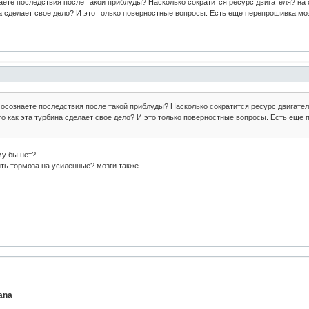
аете последствия после такой приблуды? Насколько сократится ресурс двигателя? на 
а сделает свое дело? И это только поверностные вопросы. Есть еще перепрошивка мозго
 осознаете последствия после такой приблуды? Насколько сократится ресурс двигателя
 как эта турбина сделает свое дело? И это только поверностные вопросы. Есть еще пе
му бы нет?
ть тормоза на усиленные? мозги также.
ana