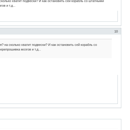
сколько хватит подвески? И как остановить сей корабль со штатными
в и т.д...
10
? на сколько хватит подвески? И как остановить сей корабль со
репрошивка мозгов и т.д...