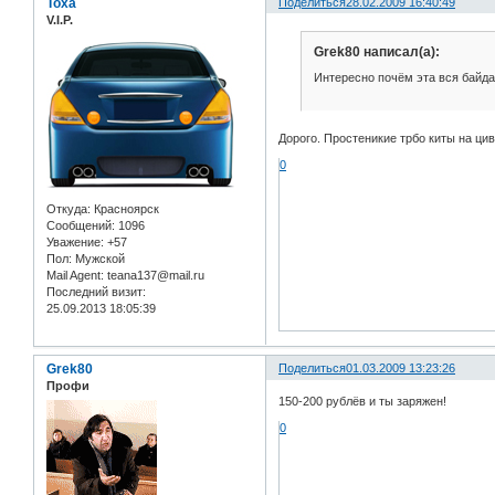
Toxa
Поделиться
28.02.2009 16:40:49
V.I.P.
Grek80 написал(а):
Интересно почём эта вся байда
Дорого. Простеникие трбо киты на цив
0
Откуда:
Красноярск
Сообщений:
1096
Уважение:
+57
Пол:
Мужской
Mail Agent:
teana137@mail.ru
Последний визит:
25.09.2013 18:05:39
Grek80
Поделиться
01.03.2009 13:23:26
Профи
150-200 рублёв и ты заряжен!
0