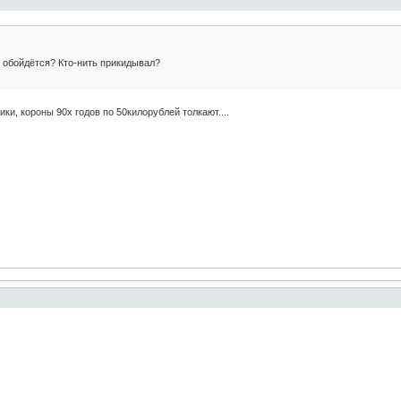
 обойдётся? Кто-нить прикидывал?
ики, короны 90х годов по 50килорублей толкают....