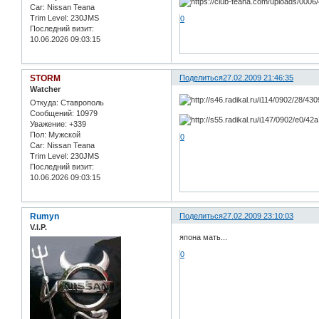
Car:
Nissan Teana
Trim Level:
230JMS
0
Последний визит:
10.06.2026 09:03:15
STORM
Поделиться
27.02.2009 21:46:35
Watcher
Откуда:
Ставрополь
Сообщений:
10979
Уважение:
+339
Пол:
Мужской
0
Car:
Nissan Teana
Trim Level:
230JMS
Последний визит:
10.06.2026 09:03:15
Rumyn
Поделиться
27.02.2009 23:10:03
V.I.P.
япона мать...
0