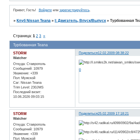
Привет, Гость!
Войдите
или
зарегистрируйтесь
.
»
Клуб Nissan Teana
»
I: Двигатель, Впуск/Выпуск
»
Турбованная Te
Страница:
1
2
3
»
Турбованная Teana
STORM
Поделиться
12.02.2009 08:38:22
Watcher
Откуда:
Ставрополь
Сообщений:
10979
0
Уважение:
+339
Пол:
Мужской
Car:
Nissan Teana
Trim Level:
230JMS
Последний визит:
10.06.2026 09:03:15
STORM
Поделиться
25.02.2009 17:18:21
Watcher
Откуда:
Ставрополь
Сообщений:
10979
Уважение:
+339
Пол:
Мужской