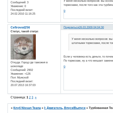
У меня несколько вопросов: вы осозн
Сообщений:
3
тормозами, после того как эта турбин
Уважение:
0
Последний визит:
0
24.02.2010 11:16:25
Cefirovod256
Поделиться
26.03.2009 04:04:30
Статус, такой статус
У меня несколько вопросов: вы
штатными тормозами, после того
Если у человека есть деньги, то поче
По тормозам, ну а что мешает замени
Откуда:
Город где таможня в
шоколаде
0
Сообщений:
2902
Уважение:
+126
Пол:
Мужской
Последний визит:
20.07.2013 16:37:03
Страница:
1
2
3
»
»
Клуб Nissan Teana
»
I: Двигатель, Впуск/Выпуск
»
Турбованная Te